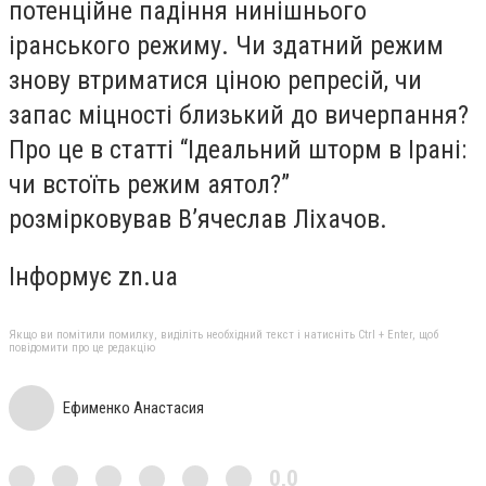
потенційне падіння нинішнього
іранського режиму. Чи здатний режим
знову втриматися ціною репресій, чи
запас міцності близький до вичерпання?
Про це в статті “Ідеальний шторм в Ірані:
чи встоїть режим аятол?”
розмірковував В’ячеслав Ліхачов.
Інформує zn.ua
Якщо ви помітили помилку, виділіть необхідний текст і натисніть Ctrl + Enter, щоб
повідомити про це редакцію
Ефименко Анастасия
0,0