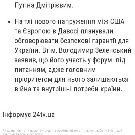
Путіна Дмітрієвим.
На тлі нового напруження між США
та Європою в Давосі планували
обговорювати безпекові гарантії для
України. Втім, Володимир Зеленський
заявив, що його участь у форумі під
питанням, адже головним
пріоритетом для нього залишаються
війна та внутрішні потреби країни.
Інформує 24tv.ua
Якщо ви помітили помилку, виділіть необхідний текст і натисніть Ctrl + Enter, щоб
повідомити про це редакцію