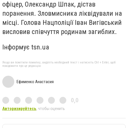
офіцер, Олександр Шпак, дістав
поранення. Зловмисника ліквідували на
місці. Голова Нацполіції Іван Вигівський
висловив співчуття родинам загиблих.
Інформує tsn.ua
Якщо ви помітили помилку, виділіть необхідний текст і натисніть Ctrl + Enter, щоб
повідомити про це редакцію
Ефименко Анастасия
0,0
Авторизируйтесь
, чтобы оценить