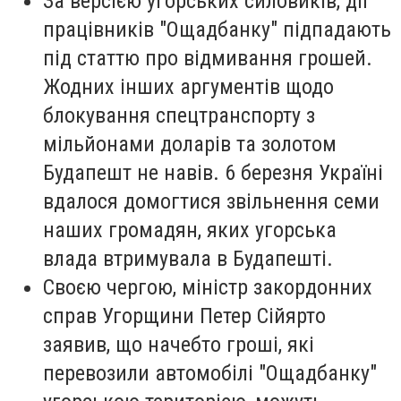
За версією угорських силовиків, дії
працівників "Ощадбанку" підпадають
під статтю про відмивання грошей.
Жодних інших аргументів щодо
блокування спецтранспорту з
мільйонами доларів та золотом
Будапешт не навів. 6 березня Україні
вдалося домогтися звільнення семи
наших громадян, яких угорська
влада втримувала в Будапешті.
Своєю чергою, міністр закордонних
справ Угорщини Петер Сійярто
заявив, що начебто гроші, які
перевозили автомобілі "Ощадбанку"