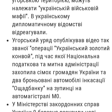
угорською територією, можуть
належати "українській військовій
мафії". В українському
дипломатичному відомстві
відреагували.
Угорський уряд опублікував відео так
званої "операції "Український золотий
конвой", під час якої Національна
податкова та митна адміністрації
захопила сімох громадян України та
два броньовані автомобілі інкасації
"Ощадбанку" на зупинці на
автомагістралі М0.
У Міністерстві закордонних справ