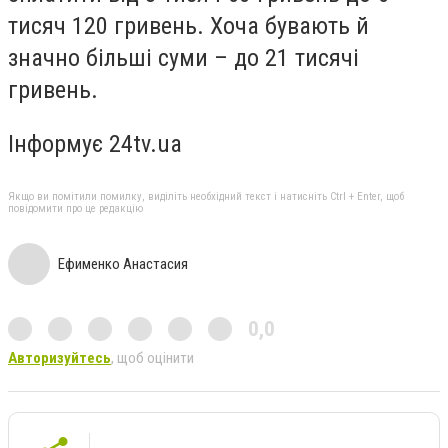
тисяч 120 гривень. Хоча бувають й
значно більші суми – до 21 тисячі
гривень.
Інформує 24tv.ua
Якщо ви помітили помилку, виділіть необхідний текст і натисніть Ctrl + Enter, щоб
повідомити про це редакцію
Ефименко Анастасия
0,0
Авторизуйтесь
, щоб оцінити