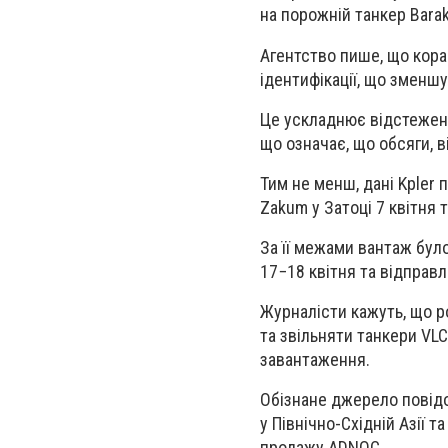
на порожній танкер Bara
Агентство пише, що кор
ідентифікації, що зменшує
Це ускладнює відстеженн
що означає, що обсяги, в
Тим не менш, дані Kpler 
Zakum у Затоці 7 квітня 
За її межами вантаж бул
17−18 квітня та відправл
Журналісти кажуть, що р
та звільняти танкери VL
завантаження.
Обізнане джерело повідо
у Північно-Східній Азії 
продажу ADNOC.