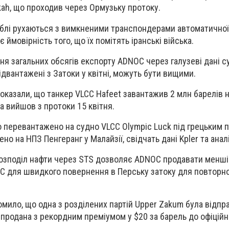
kah, що проходив через Ормузьку протоку.
аблі рухаються з вимкненими транспондерами автоматично
 ймовірність того, що їх помітять іранські війська.
я загальних обсягів експорту ADNOC через галузеві дані с
ідвантажені з Затоки у квітні, можуть бути вищими.
показали, що танкер VLCC Hafeet завантажив 2 млн барелів 
та вийшов з протоки 15 квітня.
о перевантажено на судно VLCC Olympic Luck під грецьким 
ено на НПЗ Пенгеранг у Малайзії, свідчать дані Kpler та анал
озподіл нафти через STS дозволяє ADNOC продавати менші 
CC для швидкого повернення в Перську затоку для повторн
мило, що одна з розділених партій Upper Zakum була відпр
та продана з рекордним преміумом у $20 за барель до офіційн