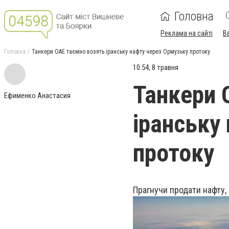
Головна
Реклама на сайті
В
Головна
Танкери ОАЕ таємно возять іранську нафту через Ормузьку протоку
10:54, 8 травня
Танкери 
Ефименко Анастасия
іранську
протоку
Прагнучи продати нафту,