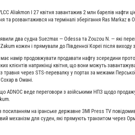
LCC Aliakmon I 27 квітня завантажив 2 млн барелів нафти ціє
я та розвантажився на терміналі зберігання Ras Markaz в О
виявили два судна Suezmax — Odessa та Zouzou N. — які пере
 Zakum кожен і прямували до Південної Кореї після виходу 
має намір продовжувати продавати нафту зсередини проток
ких клієнтів наприкінці квітня, що вони можуть завантажув
 з травня через STS-перевалку у портах за межами Перської
Сохар в Омані.
 що ADNOC веде переговори з азійськими НПЗ щодо продаж
akum.
з посиланням на іранське державне ЗМІ Press TV повідоми
новий механізм для суден, які прямують транзитом через Ор