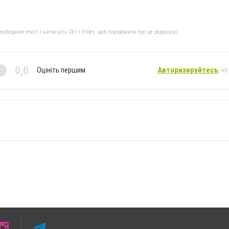
бхідний текст і натисніть Ctrl + Enter, щоб повідомити про це редакцію
0,0
Оцініть першим
Авторизируйтесь
, ч