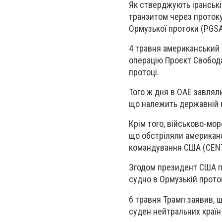
Як стверджують іранські 
транзитом через протоку
Ормузької протоки (PGSA)
4 травня американський
операцію Проєкт Свобода
протоці.
Того ж дня в ОАЕ завлял
що належить державній 
Крім того, військово-мор
що обстріляли американ
командування США (CENT
Згодом президент США по
судно в Ормузькій протоц
6 травня Трамп заявив, 
суден нейтральних країн