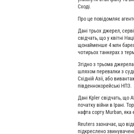
Сході.
Про це повідомляє агент
Дані трьох джерел, серв
свідчать, що у квітні На
щонайменше 4 млн барелі
чотирьох танкерах з терм
Згідно з трьома джерелам
шляхом перевалки з судн
Східній Азії, або вивант
південнокорейські НПЗ.
Дані Kpler свідчать, що 
початку війни в Ірані. Т
нафта сорту Murban, як
Reuters зазначає, що ві
підкреслено звинуваченн