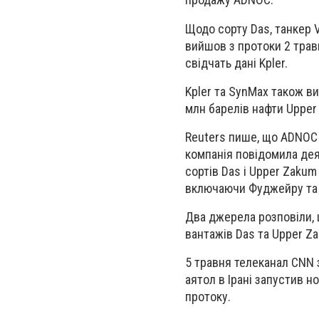
Щодо сорту Das, танкер V
вийшов з протоки 2 травн
свідчать дані Kpler.
Kpler та ⁠SynMax також 
млн барелів нафти Upper
Reuters пише, що ADNOC 
компанія повідомила дея
сортів Das і Upper Zakum
включаючи Фуджейру та 
Два джерела розповіли,
вантажів Das та Upper Z
5 травня телеканал CNN 
аятол в Ірані запустив 
протоку.