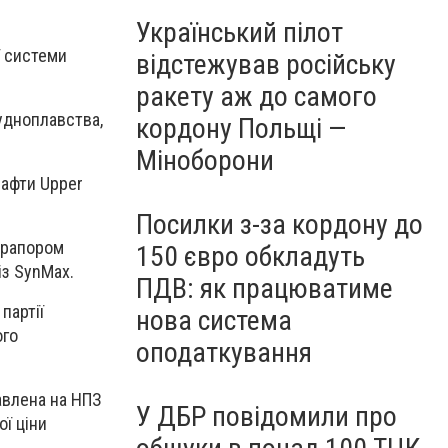
Український пілот
ї системи
відстежував російську
ракету аж до самого
удноплавства,
кордону Польщі —
Міноборони
нафти Upper
Посилки з-за кордону до
прапором
150 євро обкладуть
із SynMax.
ПДВ: як працюватиме
партії
нова система
ого
оподаткування
авлена на НПЗ
У ДБР повідомили про
ої ціни