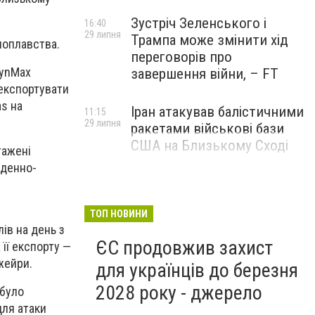
Зустріч Зеленського і
16:40
29 липня
Трампа може змінити хід
ноплавства.
переговорів про
SynMax
завершення війни, – FT
 експортувати
as на
Іран атакував балістичними
11:15
29 липня
ракетами військові бази
США на Близькому Сході
тажені
вденно-
ТОП НОВИНИ
ів на день з
ЄС продовжив захист
 її експорту —
жейри.
для українців до березня
2028 року - джерело
 було
для атаки