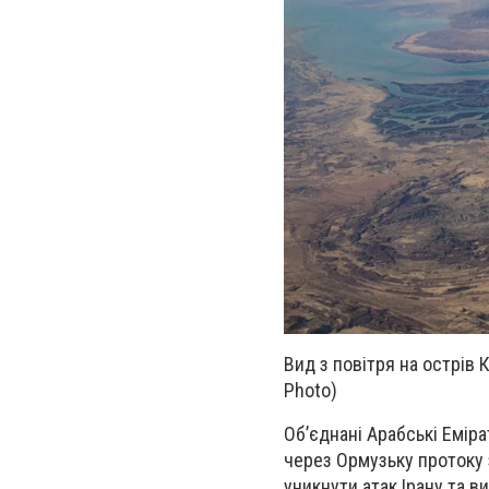
Вид з повітря на острів 
Photo)
Об’єднані Арабські Емір
через Ормузьку протоку
уникнути атак Ірану та в