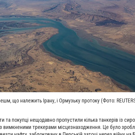
Кешм, що належить Ірану, і Ормузьку протоку (Фото: REUTERS
ати та покупці нещодавно пропустили кілька танкерів із си
 з вимкненими трекерами місцезнаходження. Це було зробл
ивезти нафту, заблоковану в Перській затоці через війну на