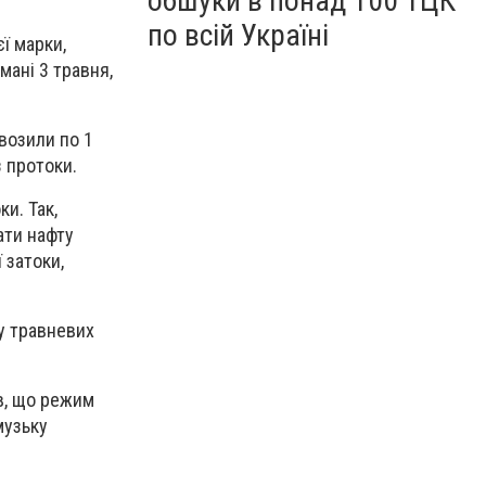
обшуки в понад 100 ТЦК
по всій Україні
ї марки,
мані 3 травня,
возили по 1
з протоки.
и. Так,
ати нафту
 затоки,
у травневих
в, що режим
музьку