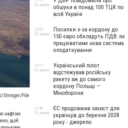
У ДБР повідомили про
17:15
31 липня
обшуки в понад 100 ТЦК по
всій Україні
Посилки з-за кордону до
15:59
31 липня
150 євро обкладуть ПДВ: як
працюватиме нова система
оподаткування
Український пілот
13:17
31 липня
відстежував російську
ракету аж до самого
кордону Польщі —
Міноборони
/Stringer/File
ЄС продовжив захист для
12:46
31 липня
рою нафтою
українців до березня 2028
ено, щоб
року - джерело
 Близькому