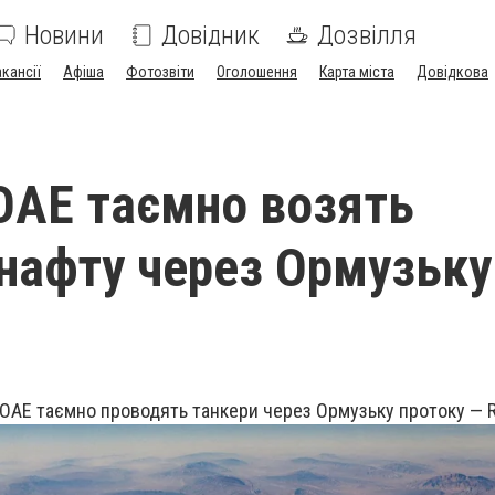
Новини
Довідник
Дозвілля
акансії
Афіша
Фотозвіти
Оголошення
Карта міста
Довідкова
ОАЕ таємно возять
 нафту через Ормузьку
 ОАЕ таємно проводять танкери через Ормузьку протоку — 