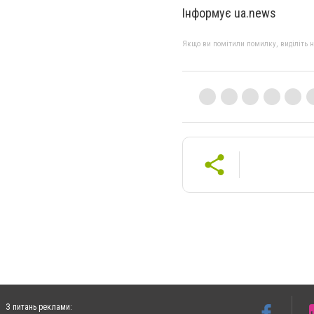
Інформує ua.news
Якщо ви помітили помилку, виділіть нео
З питань реклами: