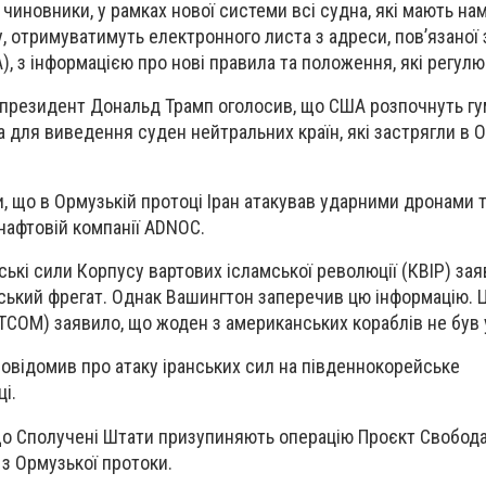
чиновники, у рамках нової системи всі судна, які мають на
, отримуватимуть електронного листа з адреси, пов’язаної
, з інформацією про нові правила та положення, які регулю
 президент Дональд Трамп оголосив, що США розпочнуть гу
 для виведення суден нейтральних країн, які застрягли в 
и, що в Ормузькій протоці Іран атакував ударними дронами т
нафтовій компанії ADNOC.
ські сили Корпусу вартових ісламської революції (КВІР) зая
ський фрегат. Однак Вашингтон заперечив цю інформацію. 
COM) заявило, що жоден з американських кораблів не був
відомив про атаку іранських сил на південнокорейське
і.
що Сполучені Штати призупиняють операцію Проєкт Свобода 
 з Ормузької протоки.