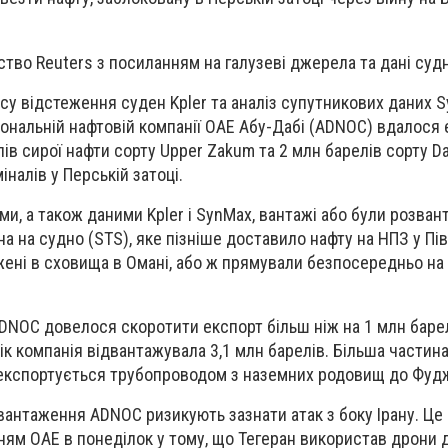
ство Reuters з посиланням на галузеві джерела та дані суд
ісу відстеження суден Kpler та аналіз супутникових даних 
ціональній нафтовій компанії ОАЕ Абу-Дабі (ADNOC) вдалося
в сирої нафти сорту Upper Zakum та 2 млн барелів сорту D
іналів у Перській затоці.
и, а також даними Kpler і SynMax, вантажі або були розван
а на судно (STS), яке пізніше доставило нафту на НПЗ у Пі
ажені в сховища в Омані, або ж прямували безпосередньо на
ADNOC довелося скоротити експорт більш ніж на 1 млн барел
орік компанія відвантажувала 3,1 млн барелів. Більша частина
а експортується трубопроводом з наземних родовищ до Фуд
двантаження ADNOC ризикують зазнати атак з боку Ірану. Це
ям ОАЕ в понеділок у тому, що Тегеран використав дрони 