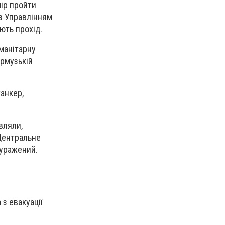
мір пройти
 з Управлінням
ють прохід.
манітарну
Ормузькій
анкер,
вляли,
Центральне
 уражений.
з евакуації