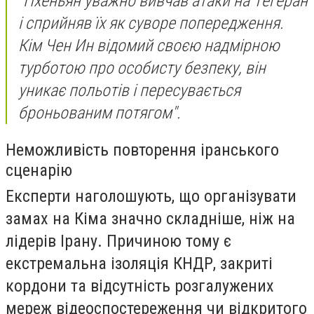
"Пхеньян уважно вивчав атаки на Тегеран
і сприйняв їх як суворе попередження.
Кім Чен Ин відомий своєю надмірною
турботою про особисту безпеку, він
уникає польотів і пересувається
броньованим потягом".
Неможливість повторення іранського
сценарію
Експерти наголошують, що організувати
замах на Кіма значно складніше, ніж на
лідерів Ірану. Причиною тому є
екстремальна ізоляція КНДР, закриті
кордони та відсутність розгалужених
мереж відеоспостереження чи відкритого