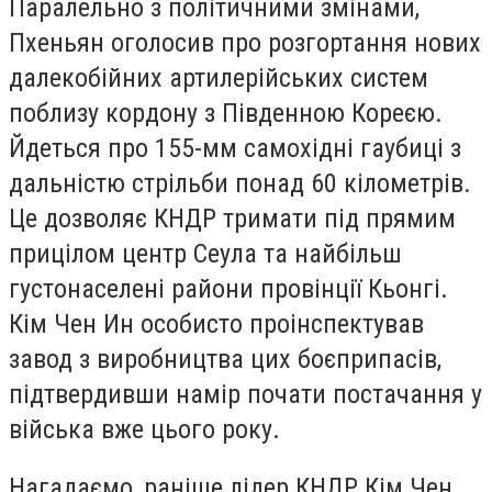
Паралельно з політичними змінами,
Пхеньян оголосив про розгортання нових
далекобійних артилерійських систем
поблизу кордону з Південною Кореєю.
Йдеться про 155-мм самохідні гаубиці з
дальністю стрільби понад 60 кілометрів.
Це дозволяє КНДР тримати під прямим
прицілом центр Сеула та найбільш
густонаселені райони провінції Кьонгі.
Кім Чен Ин особисто проінспектував
завод з виробництва цих боєприпасів,
підтвердивши намір почати постачання у
війська вже цього року.
Нагадаємо, раніше лідер КНДР Кім Чен