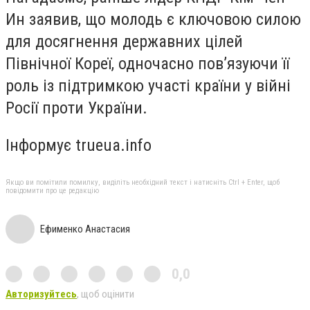
Ин заявив, що молодь є ключовою силою
для досягнення державних цілей
Північної Кореї, одночасно пов’язуючи її
роль із підтримкою участі країни у війні
Росії проти України.
Інформує trueua.info
Якщо ви помітили помилку, виділіть необхідний текст і натисніть Ctrl + Enter, щоб
повідомити про це редакцію
Ефименко Анастасия
0,0
Авторизуйтесь
, щоб оцінити