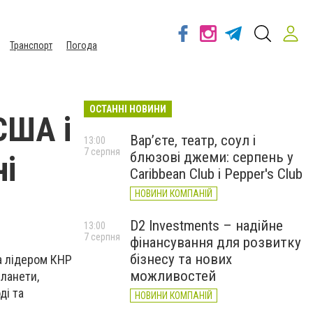
Транспорт
Погода
ОСТАННІ НОВИНИ
США і
Вар’єте, театр, соул і
13:00
7 серпня
блюзові джеми: серпень у
ні
Caribbean Club і Pepper's Club
НОВИНИ КОМПАНІЙ
D2 Investments – надійне
13:00
7 серпня
фінансування для розвитку
бізнесу та нових
а лідером КНР
можливостей
планети,
ді та
НОВИНИ КОМПАНІЙ