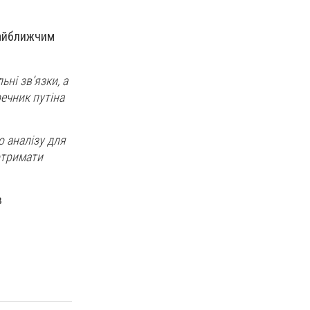
 найближчим
ні зв’язки, а
речник путіна
о аналізу для
отримати
в