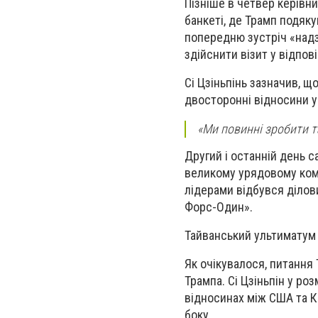
Пізніше в четвер керівн
банкеті, де Трамп подяк
попередню зустріч «надз
здійснити візит у відпов
Сі Цзіньпінь зазначив, щ
двосторонні відносини у 
«Ми повинні зробити та
Другий і останній день с
великому урядовому комп
лідерами відбувся ділов
Форс-Один».
Тайванський ультиматум 
Як очікувалося, питання
Трампа. Сі Цзіньпін у р
відносинах між США та К
боку.