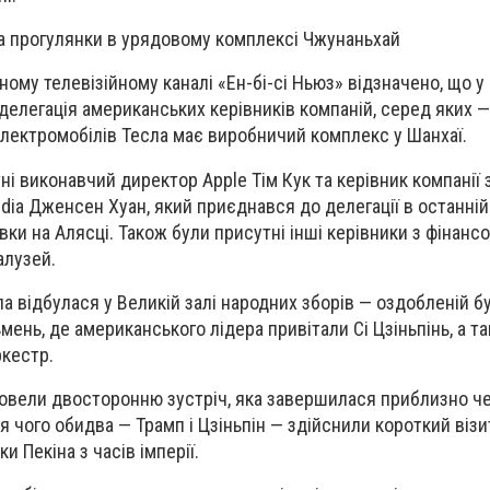
а прогулянки в урядовому комплексі Чжунаньхай
му телевізійному каналі «Ен-бі-сі Ньюз» відзначено, що у 
елегація американських керівників компаній, серед яких —
лектромобілів Тесла має виробничий комплекс у Шанхаї.
ні виконавчий директор Apple Тім Кук та керівник компанії
idia Дженсен Хуан, який приєднався до делегації в останні
ки на Алясці. Також були присутні інші керівники з фінансо
алузей.
а відбулася у Великій залі народних зборів — оздобленій бу
нь, де американського лідера привітали Сі Цзіньпінь, а та
ркестр.
ровели двосторонню зустріч, яка завершилася приблизно че
ля чого обидва — Трамп і Цзіньпін — здійснили короткий віз
и Пекіна з часів імперії.