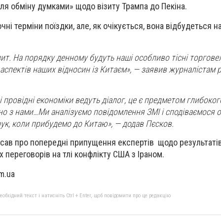
ля обміну думками» щодо візиту Трампа до Пекіна.
чні терміни поїздки, але, як очікується, вона відбудеться
т. На порядку денному будуть наші особливо тісні торговель
 аспектів наших відносин із Китаєм», — заявив журналістам 
 провідні економіки ведуть діалог, це є предметом глибоког
ючно з нами…Ми аналізуємо повідомлення ЗМІ і сподіваємося 
ук, коли прибудемо до Китаю», — додав Пєсков.
исав про попередні припущення експертів щодо результаті
 переговорів на тлі конфлікту США з Іраном.
m.ua
бхідний текст і натисніть Ctrl + Enter, щоб повідомити про це редакцію