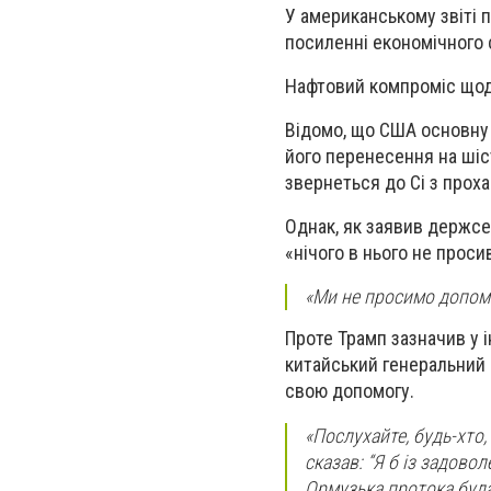
У американському звіті 
посиленні економічного 
Нафтовий компроміс щодо
Відомо, що США основну у
його перенесення на шіст
звернеться до Сі з прох
Однак, як заявив держсек
«нічого в нього не проси
«Ми не просимо допомо
Проте Трамп зазначив у 
китайський генеральний с
свою допомогу.
«Послухайте, будь-хто,
сказав: “Я б із задово
Ормузька протока була