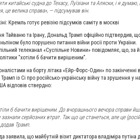
и китайські судна до Техасу, Луїзіани та Аляски, і я думаю,
я, це велика справа», — підсумував він.
іні: Кремль готує ревізію підсумків саміту в москві
я Тайваню та Ірану, Дональд Трамп офіційно підтвердив, що
іньпіном було порушено питання війни росії проти України.
пільний телеканал «Суспільне Новини» повідомляє, що, за й
олітики "хотіли б бачити вирішеним".
рналістами на борту літака «Ейр-Форс-Один» по закінченні в
 Трамп із Сі про російсько-українську війну та зрушення у н
ША відповів ствердно:
отіли б бачити вирішеним. До вчорашнього вечора справи йш
 зазнали серйозних втрат. Так що це станеться, але це (росі
 додав Трамп.
да заявила, що майбутній візит диктатора владіміра путіна 