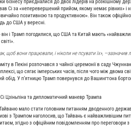
ики бізнесу приєдналися до двох лідерів на розкішному де
ував Сі за «неперевершений прийом, якому немає рівних» і 
вичайно позитивною та продуктивною». Він також офіційно
ідь до США у вересні.
о він і Трамп погодилися, що США та Китай мають «найважли
світі».
к, щоб вони працювали, і ніколи не псувати їх», —зазначив 
аміту в Пекіні розпочався з чайної церемонії в саду Чжуннан
лексі, що сягає імперських часів, після чого між двома св
ий обід. У п’ятницю Трамп повернувся до Вашингтона бортом
Сі Цзіньпіна та дипломатичний маневр Трампа
 Тайваню мало стати головним питанням дводенного держав
озмові з Трампом наголосив, що Тайвань є найважливішим пи
итаєм, згідно з офіційним повідомленням про переговори з