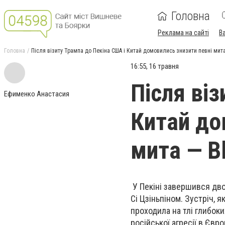
Головна
Реклама на сайті
В
Головна
Після візиту Трампа до Пекіна США і Китай домовились знизити певні мит
16:55, 16 травня
Після ві
Ефименко Анастасия
Китай до
мита — B
У Пекіні завершився дв
Сі Цзіньпіном. Зустріч, 
проходила на тлі глибоки
російської агресії в Євро