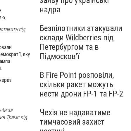
заяву про українські
надра
м
аю.
Безпілотники атакували
оставить під
склади Wildberries під
Петербургом та в
ювали
емократії, яку
Підмосков’ї
рампа
.
В Fire Point розповіли,
 через
скільки ракет можуть
нести дрони FP-1 та FP-2
ьби за
Чехія не надаватиме
ив Трамп під
тимчасовий захист