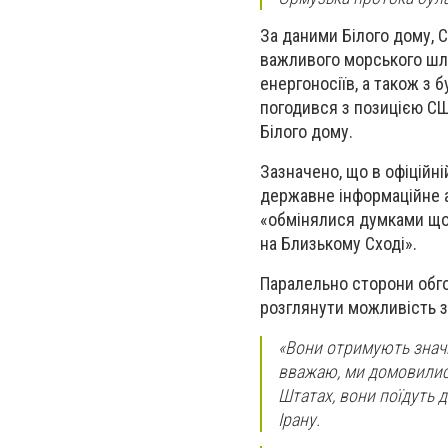
За даними Білого дому, С
важливого морського шля
енергоносіїв, а також з 
погодився з позицією СШ
Білого дому.
Зазначено, що в офіційні
державне інформаційне а
«обмінялися думками щод
на Близькому Сході».
Паралельно сторони обгов
розглянути можливість з
«Вони отримують значну
вважаю, ми домовилися
Штатах, вони поїдуть д
Ірану.