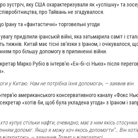
про зустріч, яку США охарактеризували як «успішну» та зос
співробітництва, про Тайвань не згадувалося.
 Ірану та «фантастичні» торговельні угоди
вагу приділили іранській війні, яка затьмарила саміт і ста
ь тижнів. Китай має тісні зв’язки з Іраном, і очікувалося, щ
анням про більшу допомогу в припиненні війни.
ретар Марко Рубіо в інтерв’ю «Ен-бі-сі Ньюз» після перего
в».
ги у Китаю. Нам не потрібна їхня допомога», — заявив він.
інтерв’ю американського консервативного каналу «Фокс Нью
екретар «хотів би, щоб була укладена угода» з Іраном і за
 хто купує стільки нафти, очевидно, має з ним якісь стосунки
ленням допоміг. Якщо я можу хоч якось допомогти”… Він хоті
 відкритою», — зазначив Трамп у відеозаписі.