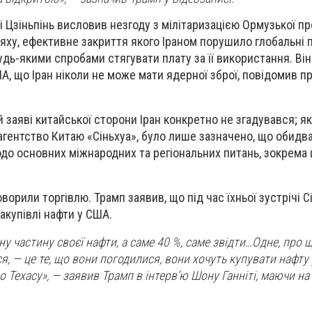
і Цзіньпінь висловив незгоду з мілітаризацією Ормузької пр
ху, ефективне закриття якого Іраном порушило глобальні 
будь-якими спробами стягувати плату за її використання. Ві
А, що Іран ніколи не може мати ядерної зброї, повідомив 
й заяві китайської сторони Іран конкретно не згадувався; я
гентство Китаю «Сіньхуа», було лише зазначено, що обидва
о основних міжнародних та регіональних питань, зокрема 
орили торгівлю. Трамп заявив, що під час їхньої зустрічі С
акупівлі нафти у США.
 частину своєї нафти, а саме 40 %, саме звідти…Одне, про щ
, — це те, що вони погодилися, вони хочуть купувати нафту
о Техасу», — заявив Трамп в інтерв’ю Шону Ганніті, маючи на 