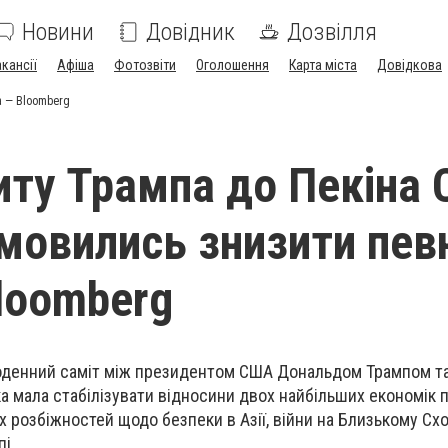
Новини
Довідник
Дозвілля
акансії
Афіша
Фотозвіти
Оголошення
Карта міста
Довідкова
а — Bloomberg
зиту Трампа до Пекіна 
мовились знизити пев
loomberg
оденний саміт між президентом США Дональдом Трампом т
яка мала стабілізувати відносини двох найбільших економік 
х розбіжностей щодо безпеки в Азії, війни на Близькому Схо
пі.