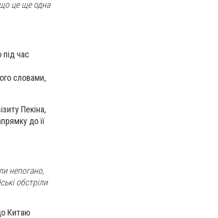
 що це ще одна
 під час
ого словами,
ізиту Пекіна,
апрямку до її
ли непогано,
йські обстріли
до Китаю