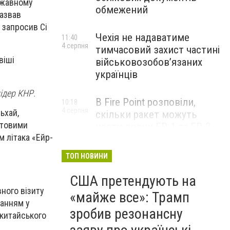
ржавному
обмежений
назвав
 запросив Сі
Чехія не надаватиме
11:40
4 серпня
тимчасовий захист частині
віші
військовозобов’язаних
українців
лідер КНР.
В Fire Point розповіли,
10:18
4 серпня
ьхай,
скільки ракет можуть
ітовими
нести дрони FP-1 та FP-2
 літака «Ейр-
ТОП НОВИНИ
США претендують на
ного візиту
«майже все»: Трамп
танням у
зробив резонансну
 китайського