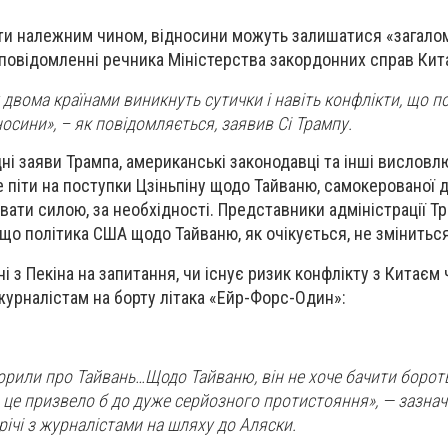
ти належним чином, відносини можуть залишатися «загало
 повідомленні речника Міністерства закордонних справ Кит
 двома країнами виникнуть сутички і навіть конфлікти, що п
носини», – як повідомляється, заявив Сі Трампу.
і заяви Трампа, американські законодавці та інші висловл
 піти на поступки Цзіньпіну щодо Тайваню, самокерованої д
вати силою, за необхідності. Представники адміністрації Т
що політика США щодо Тайваню, як очікується, не зміниться
 з Пекіна на запитання, чи існує ризик конфлікту з Китаєм
 журналістам на борту літака «Ейр-Форс-Один»:
.
ворили про Тайвань…Щодо Тайваню, він не хоче бачити борот
и це призвело б до дуже серйозного протистояння», — зазнач
річі з журналістами на шляху до Аляски.