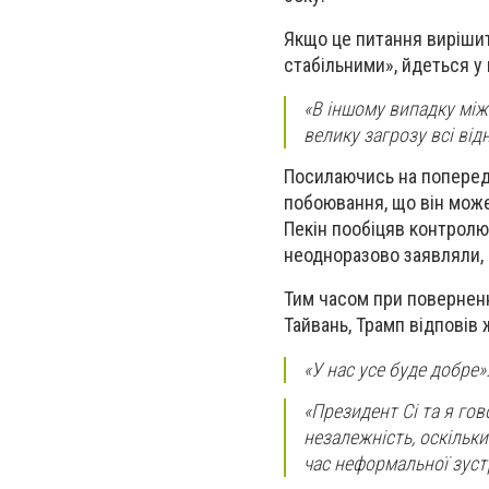
Якщо це питання виріши
стабільними», йдеться у
«В іншому випадку між
велику загрозу всі від
Посилаючись на попередн
побоювання, що він може
Пекін пообіцяв контролю
неодноразово заявляли, 
Тим часом при поверненні
Тайвань, Трамп відповів
«У нас усе буде добре»
«Президент Сі та я го
незалежність, оскільк
час неформальної зуст