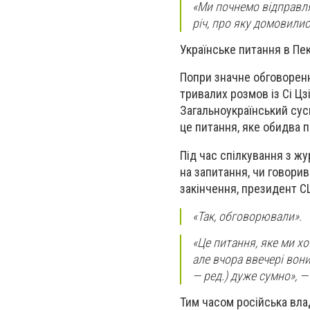
«Ми почнемо відправлят
річ, про яку домовилис
Українське питання в Пек
Попри значне обговоренн
тривалих розмов із Сі Цз
Загальноукраїнський сус
це питання, яке обидва п
Під час спілкування з жу
на запитання, чи говорив
закінчення, президент С
«Так, обговорювали».
«Це питання, яке ми х
але вчора ввечері вони
— ред.) дуже сумно», —
Тим часом російська вла