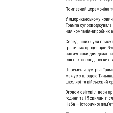
Помпезний церемоніал т
У американському новинно
Трампа супроводжувала д
чия компанія-виробник е
Серед інших були присут
графічних процесорів Nv
час зупинки для дозаправ
сільськогосподарських г
Церемонія зустрічі Трамп
межує з площею Тяньаньме
школярі та військовий о
Згодом світові лідери п
години та 15 хвилин, піс
Неба — історичної пам’ятк