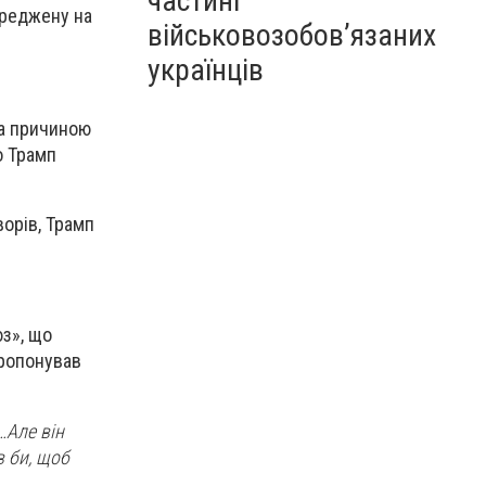
частині
ереджену на
військовозобов’язаних
українців
ла причиною
о Трамп
ворів, Трамп
з», що
пропонував
…Але він
в би, щоб