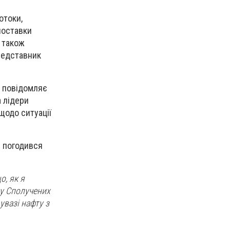
отоки,
поставки
н також
представник
к повідомляє
 лідери
щодо ситуації
і погодився
о, як я
 у Сполучених
увазі нафту з