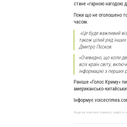
стане «гарною нагодою д
Поки що не оголошено то
часом.
«Це буде важливий візи
також цілий ряд інших
Дмитро Пєсков.
«Очевидно, що коли дві
всіх країн світу, вкл
інформацію з перших р
Раніше «Голос Криму» п
американсько-китайських
Інформує voicecrimea.co
Якщо ви помітили помилку, виділіть нео