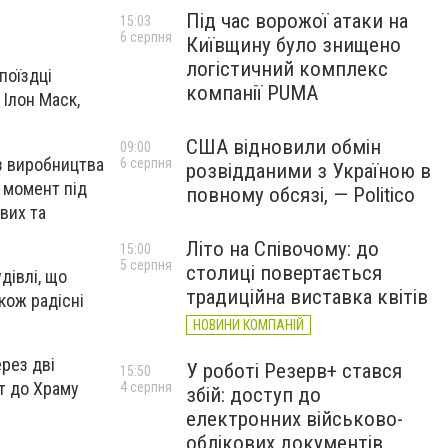
Під час ворожої атаки на
15:03
6 серпня
Київщину було знищено
логістичний комплекс
поїздці
компанії PUMA
 Ілон Маск,
США відновили обмін
09:00
 з виробництва
6 серпня
розвідданими з Україною в
й момент під
повному обсязі, — Politico
вих та
Літо на Співочому: до
15:00
5 серпня
столиці повертається
дівлі, що
традиційна виставка квітів
кож радісні
НОВИНИ КОМПАНІЙ
рез дві
У роботі Резерв+ стався
15:50
ит до Храму
4 серпня
збій: доступ до
електронних військово-
облікових документів