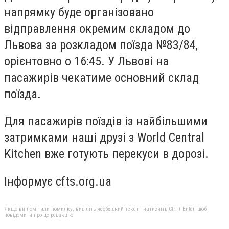
напрямку буде організовано
відправлення окремим складом до
Львова за розкладом поїзда №83/84,
орієнтовно о 16:45. У Львові на
пасажирів чекатиме основний склад
поїзда.
Для пасажирів поїздів із найбільшими
затримками наші друзі з World Central
Kitchen вже готують перекуси в дорозі.
Інформує cfts.org.ua
Якщо ви помітили помилку, виділіть необхідний текст і натисніть Ctrl + Enter, щоб
повідомити про це редакцію