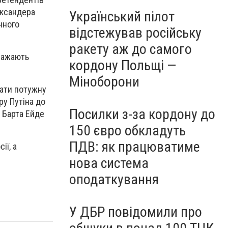
ександера
Український пілот
чного
відстежував російську
ракету аж до самого
вважають
кордону Польщі —
Міноборони
мати потужну
ру Путіна до
Посилки з-за кордону до
а Барта Ейде
150 євро обкладуть
ПДВ: як працюватиме
ії, а
нова система
оподаткування
У ДБР повідомили про