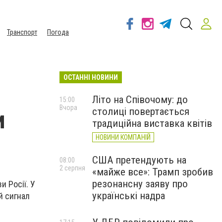
Транспорт
Погода
ОСТАННІ НОВИНИ
Літо на Співочому: до
15:00
Вчора
столиці повертається
и
традиційна виставка квітів
НОВИНИ КОМПАНІЙ
США претендують на
08:00
2 серпня
«майже все»: Трамп зробив
резонансну заяву про
и Росії. У
українські надра
й сигнал