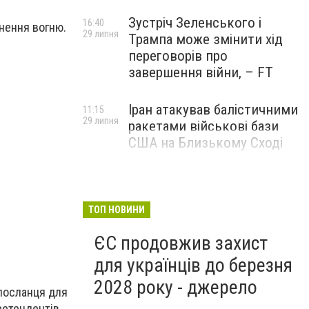
Зустріч Зеленського і
16:40
инення вогню.
29 липня
Трампа може змінити хід
переговорів про
завершення війни, – FT
Іран атакував балістичними
11:15
29 липня
ракетами військові бази
США на Близькому Сході
ТОП НОВИНИ
ЄС продовжив захист
для українців до березня
2028 року - джерело
 посланця для
претендентів