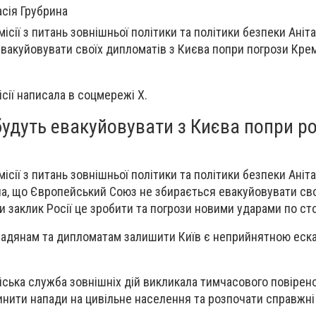
сія Грубрина
сії з питань зовнішньої політики та політики безпеки Аніта
евакуйовувати своїх дипломатів з Києва попри погрози Кр
сії написала в соцмережі X.
удуть евакуйовувати з Києва попри ро
сії з питань зовнішньої політики та політики безпеки Аніта
ла, що Європейський Союз не збирається евакуйовувати сво
и заклик Росії це зробити та погрози новими ударами по сто
мадянам та дипломатам залишити Київ є неприйнятною еска
ська служба зовнішніх дій викликала тимчасового повірено
инити напади на цивільне населення та розпочати справжні