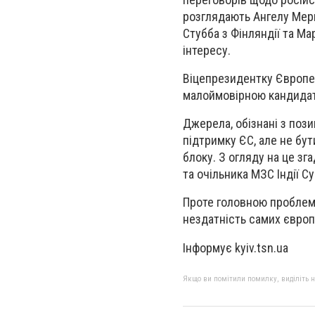
розглядають Ангелу Мерк
Стубба з Фінляндії та Ма
інтересу.
Віцепрезидентку Європей
малоймовірною кандидат
Джерела, обізнані з поз
підтримку ЄС, але не бу
блоку. З огляду на це зг
та очільника МЗС Індії 
Проте головною проблемою
нездатність самих європ
Інформує kyiv.tsn.ua
Якщо ви помітили помилку, виділіть нео