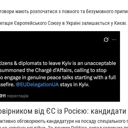
реговори мають розпочатися з повного та безумовного прип
егація Європейського Союзу в Україні залишається у Києві.
овірником від ЄС із Росією: кандидати
активно обговорюють кандидатури на посаду спеціального
ко-української війни. За даними Politico, серед головних 