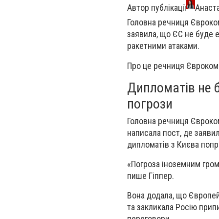
Автор публікації
Анаста
Головна речниця Єврокомі
заявила, що ЄС не буде 
ракетними атаками.
Про це речниця Єврокомі
Дипломатів не б
погрози
Головна речниця Єврокомі
написала пост, де заяви
дипломатів з Києва попр
«Погроза іноземним гро
пише Гіппер.
Вона додала, що Європей
та закликала Росію прип
переговори.