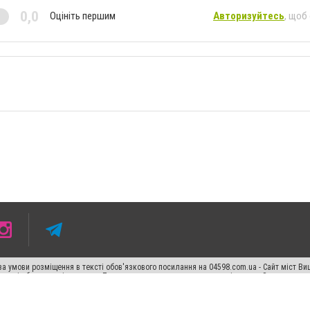
0,0
Оцініть першим
Авторизуйтесь
, щоб
а умови розміщення в тексті обов'язкового посилання на 04598.com.ua - Сайт міст Ви
 тексті або в якості джерела. Порушення виняткових прав переслідується Законом.
ський спецпроєкт", "Політичні новини", "Пресреліз", "PR", "Офіційно", "Політична рек