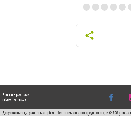
З питань реклами:
rek@citysites.ua
Допускається цитування матеріалів без отримання попередньої згоди 04598.com.ua з
для пошукових систем гіперпосилання на цитовані статті не нижче другого абзацу в
Матеріали з плашками "Новини компаній", "Промо", "Партнерський матеріал", "Партнер