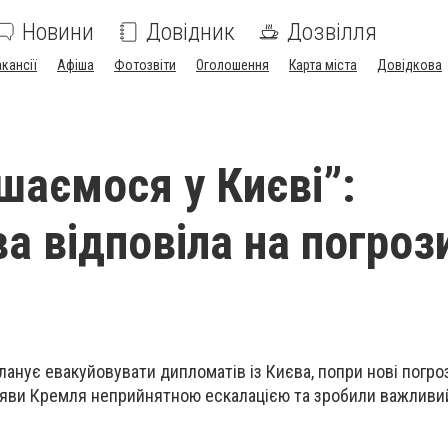
Новини
Довідник
Дозвілля
акансії
Афіша
Фотозвіти
Оголошення
Карта міста
Довідкова
шаємося у Києві”:
а відповіла на погроз
анує евакуйовувати дипломатів із Києва, попри нові погроз
заяви Кремля неприйнятною ескалацією та зробили важливи