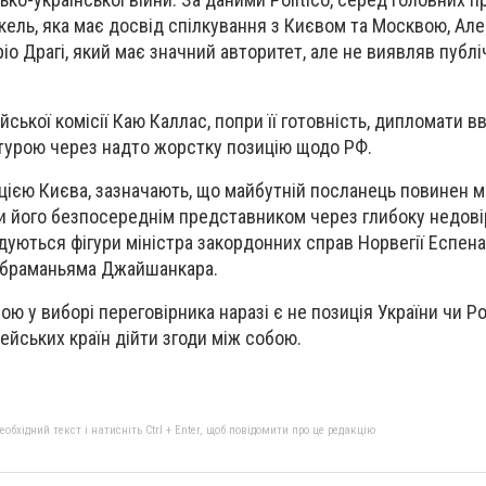
ель, яка має досвід спілкування з Києвом та Москвою, Ал
ріо Драгі, який має значний авторитет, але не виявляв публі
ської комісії Каю Каллас, попри її готовність, дипломати 
урою через надто жорстку позицію щодо РФ.
ицією Києва, зазначають, що майбутній посланець повинен 
ти його безпосереднім представником через глибоку недові
адуються фігури міністра закордонних справ Норвегії Еспен
Субраманьяма Джайшанкара.
 у виборі переговірника наразі є не позиція України чи Рос
ейських країн дійти згоди між собою.
бхідний текст і натисніть Ctrl + Enter, щоб повідомити про це редакцію