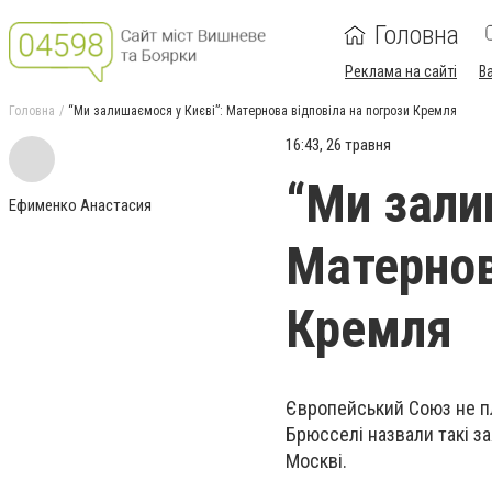
Головна
Реклама на сайті
В
Головна
“Ми залишаємося у Києві”: Матернова відповіла на погрози Кремля
16:43, 26 травня
“Ми зали
Ефименко Анастасия
Матернов
Кремля
Європейський Союз не пл
Брюсселі назвали такі 
Москві.