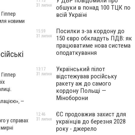
У ДБР повідомили про
17:15
31 липня
обшуки в понад 100 ТЦК по
 Гіппер
всій Україні
емля новими
Посилки з-за кордону до
15:59
31 липня
150 євро обкладуть ПДВ: як
працюватиме нова система
сійські
оподаткування
Український пілот
13:17
 Гіппер
31 липня
відстежував російську
їх
ракету аж до самого
лиці.
кордону Польщі —
Міноборони
лацією», —
ЄС продовжив захист для
12:46
31 липня
го у справах
українців до березня 2028
 мирні
року - джерело