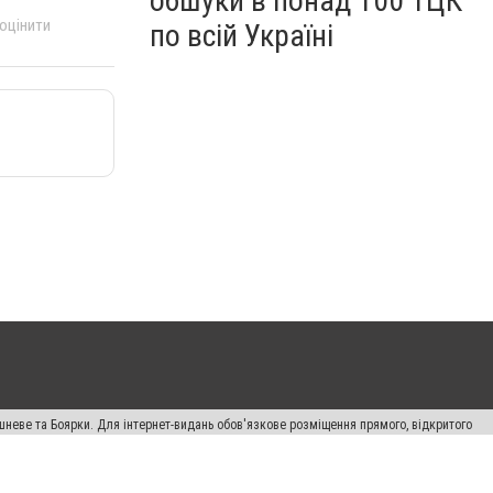
обшуки в понад 100 ТЦК
 оцінити
по всій Україні
шневе та Боярки. Для інтернет-видань обов'язкове розміщення прямого, відкритого
лама" публікуються на правах реклами.