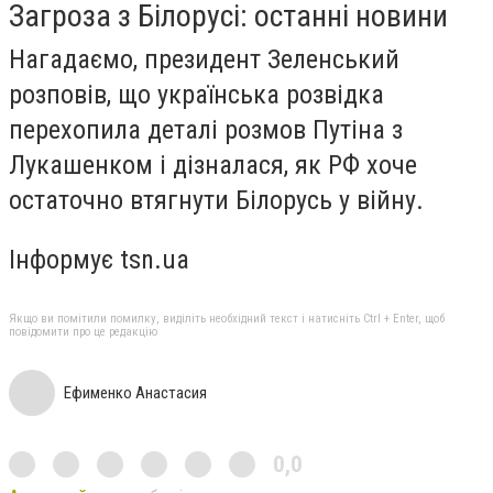
Загроза з Білорусі: останні новини
Нагадаємо, президент Зеленський
розповів, що українська розвідка
перехопила деталі розмов Путіна з
Лукашенком і дізналася, як РФ хоче
остаточно втягнути Білорусь у війну.
Інформує tsn.ua
Якщо ви помітили помилку, виділіть необхідний текст і натисніть Ctrl + Enter, щоб
повідомити про це редакцію
Ефименко Анастасия
0,0