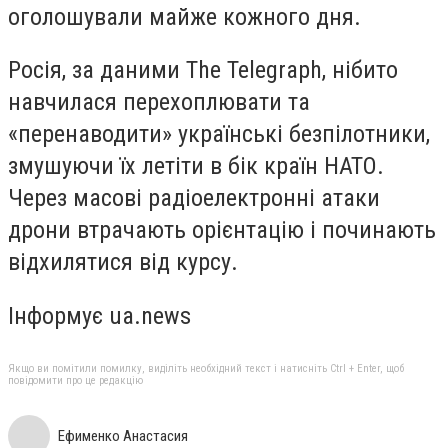
оголошували майже кожного дня.
Росія, за даними The Telegraph, нібито
навчилася перехоплювати та
«перенаводити» українські безпілотники,
змушуючи їх летіти в бік країн НАТО.
Через масові радіоелектронні атаки
дрони втрачають орієнтацію і починають
відхилятися від курсу.
Інформує ua.news
Якщо ви помітили помилку, виділіть необхідний текст і натисніть Ctrl + Enter, щоб
повідомити про це редакцію
Ефименко Анастасия