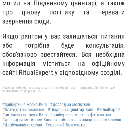
могил на Південному цвинтарі, а також
про цінову політику та переваги
звернення сюди.
Якщо раптом у вас залишаться питання
або потрібна буде консультація,
обов'язково звертайтеся. Вся необхідна
інформація міститься на офіційному
сайті RitualExpert у відповідному розділі.
Якщо ви помітили помилку, виділіть необхідний текст і натисніть Ctrl + Enter, щоб
повідомити про це редакцію
#прибирання могил Київ
#догляд за могилами
#благоустрій поховань
#Південний цвинтар Київ
#RitualExpert
#ритуальні послуги Київ
#прибирання могил з фотозвітом
#догляд за могилами Київська область
#очищення пам'ятників
#фарбування огорожі
#сезонний благоустр