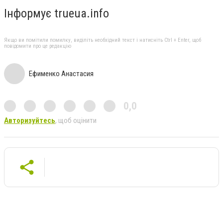
Інформує trueua.info
Якщо ви помітили помилку, виділіть необхідний текст і натисніть Ctrl + Enter, щоб
повідомити про це редакцію
Ефименко Анастасия
0,0
Авторизуйтесь
, щоб оцінити