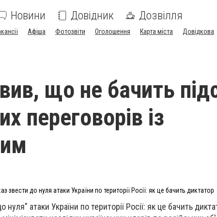
Новини
Довідник
Дозвілля
акансії
Афіша
Фотозвіти
Оголошення
Карта міста
Довідкова
явив, що не бачить під
их переговорів із
ким
каз звести до нуля атаки України по території Росії: як це бачить диктатор
о нуля" атаки України по території Росії: як це бачить дикт