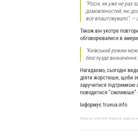
"Росія, як уже не раз 
домовленостей, які дос
все влаштовувало", — 
Також він укотре повтор
обговорювалися в америк
"Київський режим можн
безглузде визначення.
Нагадаємо, сьогодні вид
діяти жорсткіше, щоби з
заручитися підтримкою а
поводитися "сміливіше" 
Інформує trueua.info
Якщо ви помітили помилку, виділіть нео