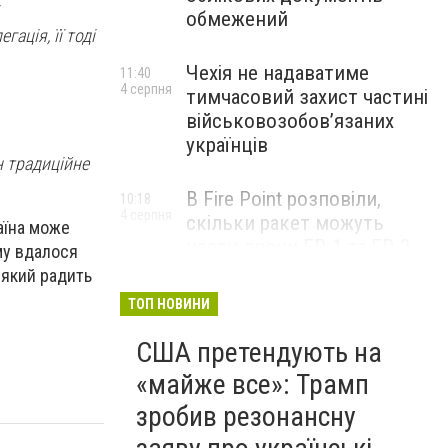
обмежений
ація, її тоді
Чехія не надаватиме
11:40
4 серпня
тимчасовий захист частині
військовозобов’язаних
українців
н традиційне
В Fire Point розповіли,
10:18
4 серпня
скільки ракет можуть
аїна може
нести дрони FP-1 та FP-2
му вдалося
 який радить
ТОП НОВИНИ
США претендують на
«майже все»: Трамп
зробив резонансну