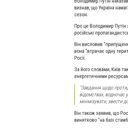
Володимир Путін наказав 
визнав, що Україна нама
сезон.
Про це Володимир Путін 
російські пропагандистс
Він висловив "припущення
вона "втрачає одну терит
Росії.
За його словами, Київ т
енергетичними ресурсам
"Завдання щодо протид
відомствах, водночас 
мінімізувати, звести д
Він також заявив, що Рос
винятково "на базі стам