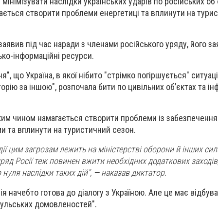
мінімізувати наслідки українських ударів по російських об'
гається створити проблеми енергетиці та вплинути на тури
заявив під час наради з членами російського уряду, його з
ько-інформаційні ресурси.
", що Україна, в якої нібито "стрімко погіршується" ситуаці
орію за іншою", розпочала бити по цивільних об’єктах та ін
аким чином намагається створити проблеми із забезпеченн
и та вплинути на туристичний сезон.
ії цим загрозам лежить на міністерстві оборони й інших си
уряд Росії теж повинен вжити необхідних додаткових заходів
о нуля наслідки таких дій", — наказав диктатор.
ія начебто готова до діалогу з Україною. Але це має відбув
бульських домовленостей".