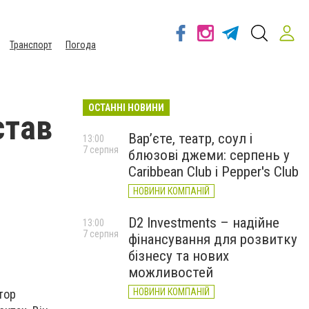
Транспорт
Погода
ОСТАННІ НОВИНИ
став
Вар’єте, театр, соул і
13:00
7 серпня
блюзові джеми: серпень у
Caribbean Club і Pepper's Club
НОВИНИ КОМПАНІЙ
D2 Investments – надійне
13:00
7 серпня
фінансування для розвитку
бізнесу та нових
можливостей
НОВИНИ КОМПАНІЙ
атор