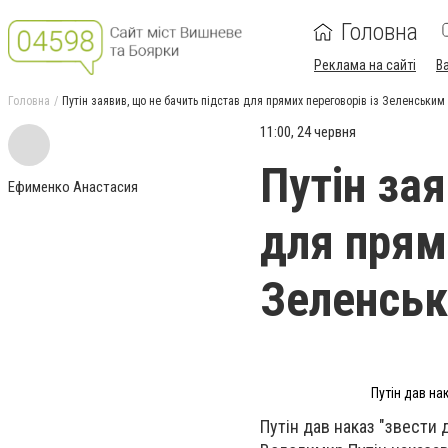
Головна
Реклама на сайті
В
Головна
Путін заявив, що не бачить підстав для прямих переговорів із Зеленським
11:00, 24 червня
Путін за
Ефименко Анастасия
для прям
Зеленсь
Путін дав на
Путін дав наказ "звести д