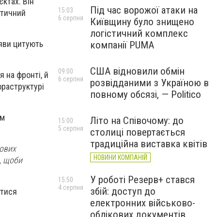
єктах. Він
Під час ворожої атаки на
15:03
стичний
6 серпня
Київщину було знищено
логістичний комплекс
аяви цитують
компанії PUMA
США відновили обмін
09:00
я на фронті, й
6 серпня
розвідданими з Україною в
фраструктурі
повному обсязі, — Politico
ям
Літо на Співочому: до
15:00
5 серпня
столиці повертається
традиційна виставка квітів
лових
НОВИНИ КОМПАНІЙ
, щоби
У роботі Резерв+ стався
15:50
4 серпня
збій: доступ до
атися
електронних військово-
облікових документів