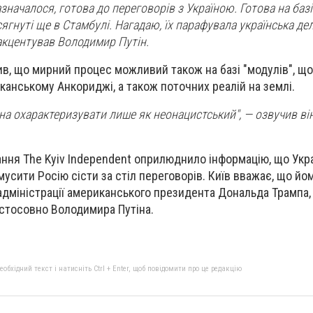
зазначалося, готова до переговорів з Україною. Готова на базі
ягнуті ще в Стамбулі. Нагадаю, їх парафувала українська делег
акцентував Володимир Путін.
ив, що мирний процес можливий також на базі "модулів", що
анському Анкориджі, а також поточних реалій на землі.
а охарактеризувати лише як неонацистський", — озвучив ві
ання The Kyiv Independent оприлюднило інформацію, що Укр
мусити Росію сісти за стіл переговорів. Київ вважає, що йо
дміністрації американського президента Дональда Трампа,
стосовно Володимира Путіна.
бхідний текст і натисніть Ctrl + Enter, щоб повідомити про це редакцію