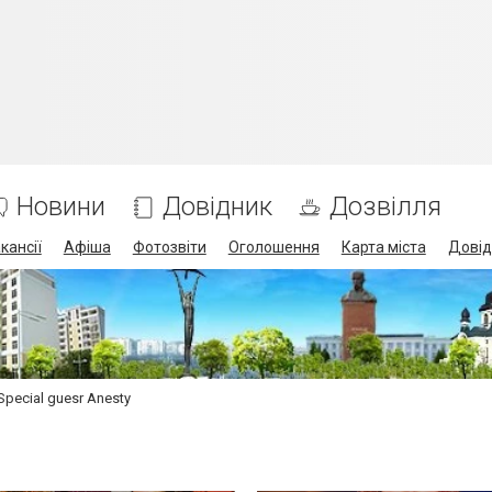
Новини
Довідник
Дозвілля
кансії
Афіша
Фотозвіти
Оголошення
Карта міста
Довід
Special guesr Anesty