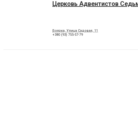
Церковь Адвентистов Седь
Боярка, Улица Садовая, 11
+380 (93) 755-57-79