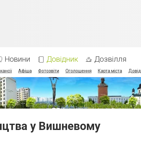
Новини
Довідник
Дозвілля
кансії
Афіша
Фотозвіти
Оголошення
Карта міста
Довід
ництва у Вишневому