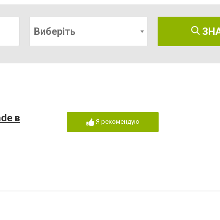
Виберіть
ЗН
de в
Я рекомендую