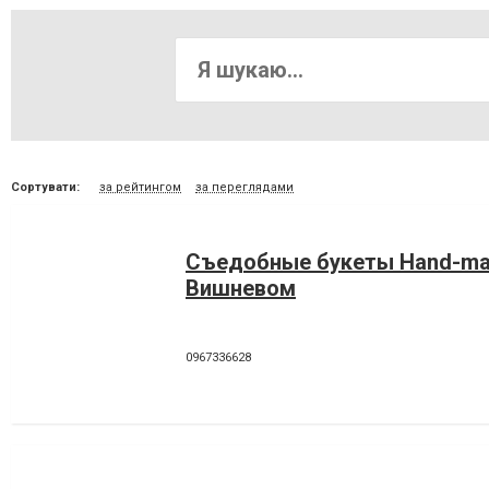
Сортувати:
за рейтингом
за переглядами
Съедобные букеты Hand-ma
Вишневом
0967336628