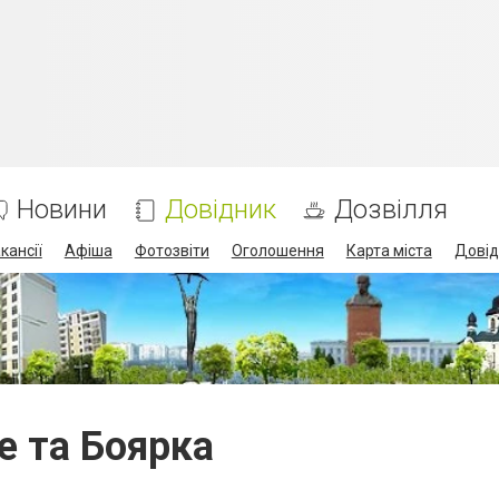
Новини
Довідник
Дозвілля
кансії
Афіша
Фотозвіти
Оголошення
Карта міста
Довід
е та Боярка