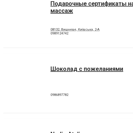
Подарочные сертификаты на
массаж
08132, Вишневе, Київська, 2-А
0989124742
Шоколад с пожеланиями
0986897782