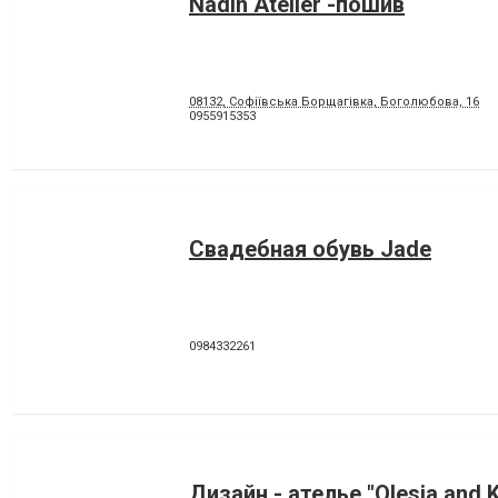
Nadin Atelier -пошив
08132, Софіївська Борщагівка, Боголюбова, 16
0955915353
Свадебная обувь Jade
0984332261
Дизайн - ателье "Olesia and K