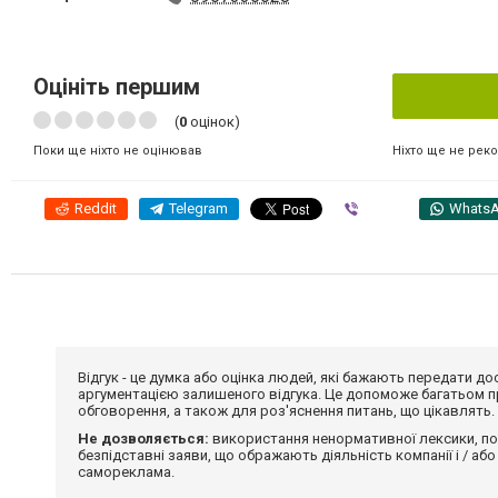
Оцініть першим
(
0
оцінок)
Ніхто ще не рек
Поки ще ніхто не оцінював
Reddit
Telegram
Viber
Whats
Відгук - це думка або оцінка людей, які бажають передати 
аргументацією залишеного відгука. Це допоможе багатьом пр
обговорення, а також для роз'яснення питань, що цікавлять.
Не дозволяється:
використання ненормативної лексики, по
безпідставні заяви, що ображають діяльність компанії і / або
самореклама.