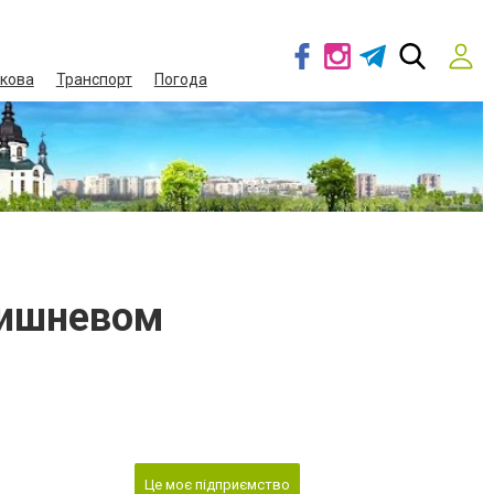
кова
Транспорт
Погода
Вишневом
Це моє підприємство