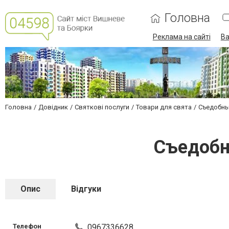
Головна
Реклама на сайті
Ва
Головна
Довідник
Святкові послуги
Товари для свята
Съедобны
Съедобн
Опис
Відгуки
Телефон
0967336628