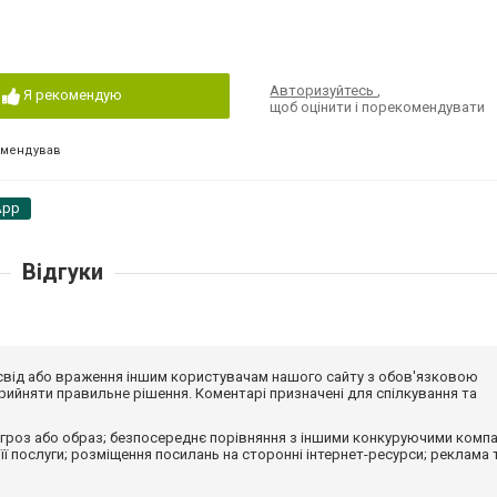
Авторизуйтесь
,
Я рекомендую
щоб оцінити і порекомендувати
омендував
App
Відгуки
досвід або враження іншим користувачам нашого сайту з обов'язковою
ийняти правильне рішення. Коментарі призначені для спілкування та
гроз або образ; безпосереднє порівняння з іншими конкуруючими компа
 її послуги; розміщення посилань на сторонні інтернет-ресурси; реклама 