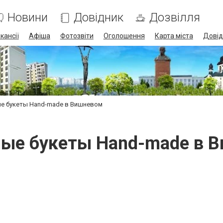
Новини
Довідник
Дозвілля
кансії
Афіша
Фотозвіти
Оголошення
Карта міста
Довід
е букеты Hand-made в Вишневом
ые букеты Hand-made в 