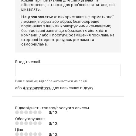
Коментарі призначені для спілкування та
обговорення, а також для роз'яснення питань, що
цікавлять.
Не дозволяється:
використання ненормативної
лексики, погроз або образ; безпосереднє
порівняння з іншими конкуруючими компаніями;
безпідставні заяви, що ображають діяльність
компанії і / або її послуги; розміщення посилань на
сторонні інтернет-ресурси; реклама та
самореклама.
Введіть email:
Ваш e-mail не відображатиметься на сайті
або
Авторизуйтесь
для написання відгуку
Відповідність товару/послуги з описом
0/12
Обслуговування
0/12
Ціна
0/12