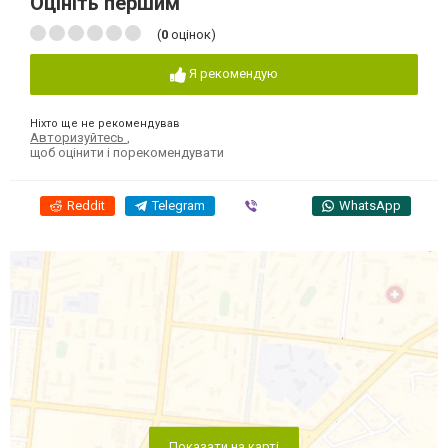
Оцініть першим
(
0
оцінок)
Я рекомендую
Ніхто ще не рекомендував
Авторизуйтесь
,
щоб оцінити і порекомендувати
Reddit
Telegram
Viber
WhatsApp
Показати на карті