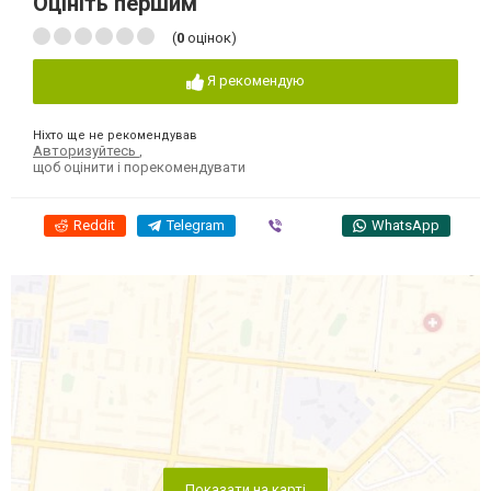
Оцініть першим
(
0
оцінок)
Я рекомендую
Ніхто ще не рекомендував
Авторизуйтесь
,
щоб оцінити і порекомендувати
Reddit
Telegram
Viber
WhatsApp
Показати на карті