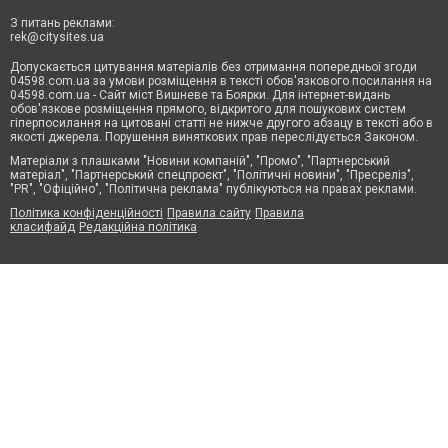
З питань реклами:
rek@citysites.ua
Допускається цитування матеріалів без отримання попередньої згоди
04598.com.ua за умови розміщення в тексті обов'язкового посилання на
04598.com.ua - Сайт міст Вишневе та Боярки. Для інтернет-видань
обов'язкове розміщення прямого, відкритого для пошукових систем
гіперпосилання на цитовані статті не нижче другого абзацу в тексті або в
якості джерела. Порушення виняткових прав переслідується Законом.
Матеріали з плашками "Новини компаній", "Промо", "Партнерський
матеріал", "Партнерський спецпроєкт", "Політичні новини", "Пресреліз",
"PR", "Офіційно", "Політична реклама" публікуються на правах реклами.
Політика конфіденційності
Правила сайту
Правила
класифайд
Редакційна політика