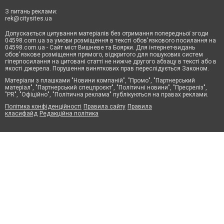
З питань реклами:
rek@citysites.ua
Допускається цитування матеріалів без отримання попередньої згоди
04598.com.ua за умови розміщення в тексті обов'язкового посилання на
04598.com.ua - Сайт міст Вишневе та Боярки. Для інтернет-видань
обов'язкове розміщення прямого, відкритого для пошукових систем
гіперпосилання на цитовані статті не нижче другого абзацу в тексті або в
якості джерела. Порушення виняткових прав переслідується Законом.
Матеріали з плашками "Новини компаній", "Промо", "Партнерський
матеріал", "Партнерський спецпроєкт", "Політичні новини", "Пресреліз",
"PR", "Офіційно", "Політична реклама" публікуються на правах реклами.
Політика конфіденційності
Правила сайту
Правила
класифайд
Редакційна політика