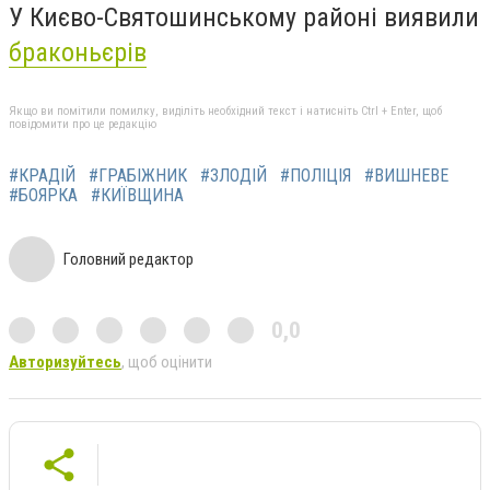
У Києво-Святошинському районі виявили
браконьєрів
Якщо ви помітили помилку, виділіть необхідний текст і натисніть Ctrl + Enter, щоб
повідомити про це редакцію
#КРАДІЙ
#ГРАБІЖНИК
#ЗЛОДІЙ
#ПОЛІЦІЯ
#ВИШНЕВЕ
#БОЯРКА
#КИЇВЩИНА
Головний редактор
0,0
Авторизуйтесь
, щоб оцінити