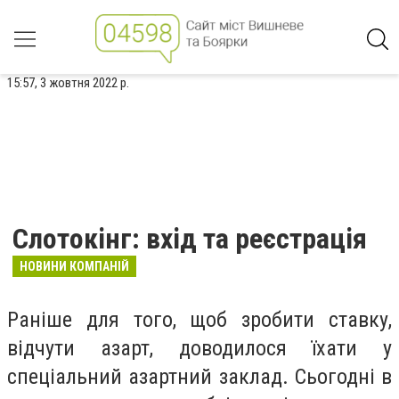
1
5
:
5
7
,
3
ж
о
в
т
н
я
2
0
2
2
р
.
Слотокінг: вхід та реєстрація
НОВИНИ КОМПАНІЙ
Раніше для того, щоб зробити ставку,
відчути азарт, доводилося їхати у
спеціальний азартний заклад. Сьогодні в