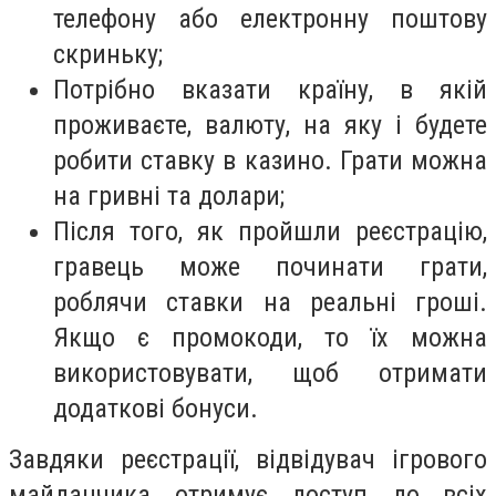
телефону або електронну поштову
скриньку;
Потрібно вказати країну, в якій
проживаєте, валюту, на яку і будете
робити ставку в казино. Грати можна
на гривні та долари;
Після того, як пройшли реєстрацію,
гравець може починати грати,
роблячи ставки на реальні гроші.
Якщо є промокоди, то їх можна
використовувати, щоб отримати
додаткові бонуси.
Завдяки реєстрації, відвідувач ігрового
майданчика отримує доступ до всіх