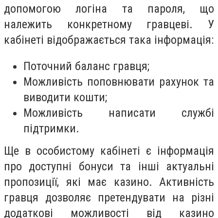
допомогою логіна та пароля, що
належить конкретному гравцеві. У
кабінеті відображається така інформація:
Поточний баланс гравця;
Можливість поповнювати рахунок та
виводити кошти;
Можливість написати службі
підтримки.
Ще в особистому кабінеті є інформація
про доступні бонуси та інші актуальні
пропозиції, які має казино. Активність
гравця дозволяє претендувати на різні
додаткові можливості від казино