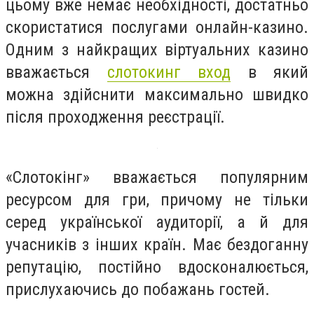
цьому вже немає необхідності, достатньо
скористатися послугами онлайн-казино.
Одним з найкращих віртуальних казино
вважається
слотокинг вход
в який
можна здійснити максимально швидко
після проходження реєстрації.
«Слотокінг» вважається популярним
ресурсом для гри, причому не тільки
серед української аудиторії, а й для
учасників з інших країн. Має бездоганну
репутацію, постійно вдосконалюється,
прислухаючись до побажань гостей.