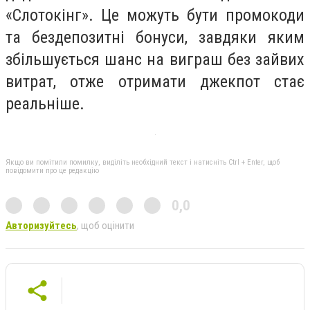
«Слотокінг». Це можуть бути промокоди
та бездепозитні бонуси, завдяки яким
збільшується шанс на виграш без зайвих
витрат, отже отримати джекпот стає
реальніше.
Якщо ви помітили помилку, виділіть необхідний текст і натисніть Ctrl + Enter, щоб
повідомити про це редакцію
0,0
Авторизуйтесь
, щоб оцінити