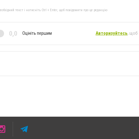
бхідний текст і натисніть Ctrl + Enter, щоб повідомити про це редакцію
0,0
Оцініть першим
Авторизуйтесь
, щоб