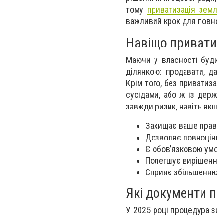
тому
приватизація зем
важливий крок для повно
Навіщо привати
Маючи у власності буд
ділянкою: продавати, д
Крім того, без приватиз
сусідами, або ж із дер
завжди ризик, навіть як
Захищає ваше прав
Дозволяє повноцін
Є обов’язковою ум
Полегшує вирішенн
Сприяє збільшенню 
Які документи п
У 2025 році процедура 