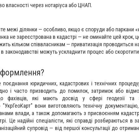
о власності через нотаріуса або ЦНАП.
те межі ділянки — особливо, якщо є споруди або паркани «
нка не зареєстрована в кадастрі — не оминайте цей крок, ц
ить кільком співвласникам — приватизація проводиться на
и в законодавстві можуть ускладнити процес або скоротит
оформлення?
е поєднання юридичних, кадастрових і технічних процеду
дно і часто призводить до помилок, затримок або відм
о фахівців, які мають досвід у сфері геодезії та 
"УкрГеоКарт" вони виготовляють технічну документацію
ганами влади, а також допомагають з присвоєнням кадаст
і. Це надійні спеціалісти, які справді розбираються в за
анізаційний супровід — від першої консультації до отрима