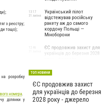
Український пілот
ди);
13:17
31 липня
відстежував російську
ракету аж до самого
яг з реєстру;
кордону Польщі —
нди тощо);
Міноборони
ЄС продовжив захист для
12:46
31 липня
українців до березня 2028
року - джерело
ТОП НОВИНИ
 на розробку
ЄС продовжив захист
для українців до березня
вого номера
.
2028 року - джерело
чу ділянки у