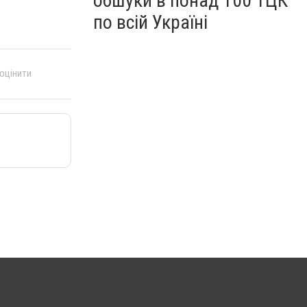
обшуки в понад 100 ТЦК
по всій Україні
 оцінити