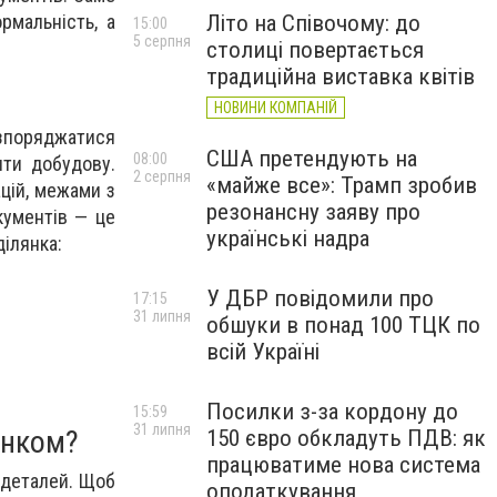
мальність, а
Літо на Співочому: до
15:00
5 серпня
столиці повертається
традиційна виставка квітів
НОВИНИ КОМПАНІЙ
озпоряджатися
США претендують на
08:00
ити добудову.
2 серпня
«майже все»: Трамп зробив
цій, межами з
резонансну заяву про
кументів — це
українські надра
ділянка:
У ДБР повідомили про
17:15
31 липня
обшуки в понад 100 ТЦК по
всій Україні
Посилки з-за кордону до
15:59
31 липня
инком?
150 євро обкладуть ПДВ: як
працюватиме нова система
 деталей. Щоб
оподаткування