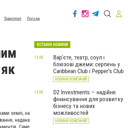
Транспорт
Погода
ОСТАННІ НОВИНИ
ним
Вар’єте, театр, соул і
13:00
блюзові джеми: серпень у
 як
Caribbean Club і Pepper's Club
НОВИНИ КОМПАНІЙ
D2 Investments – надійне
13:00
фінансування для розвитку
бізнесу та нових
можливостей
ками землі, на
вання, надана
НОВИНИ КОМПАНІЙ
ументів. Саме