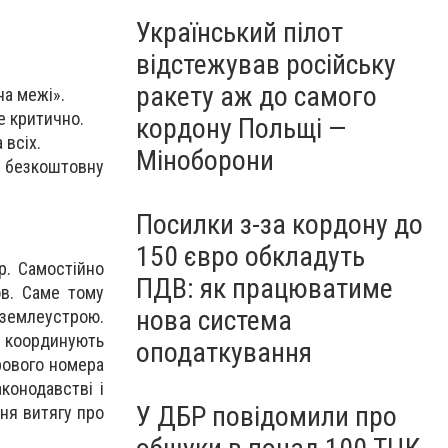
Український пілот
відстежував російську
ракету аж до самого
на межі».
е критично.
кордону Польщі —
 всіх.
Міноборони
и безкоштовну
Посилки з-за кордону до
150 євро обкладуть
р. Самостійно
ПДВ: як працюватиме
ов. Саме тому
нова система
землеустрою.
, координують
оподаткування
рового номера
конодавстві і
У ДБР повідомили про
ння витягу про