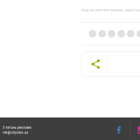
Якщо ви помітили помилку, виділіть нео
З питань реклами:
rek@citysites.ua