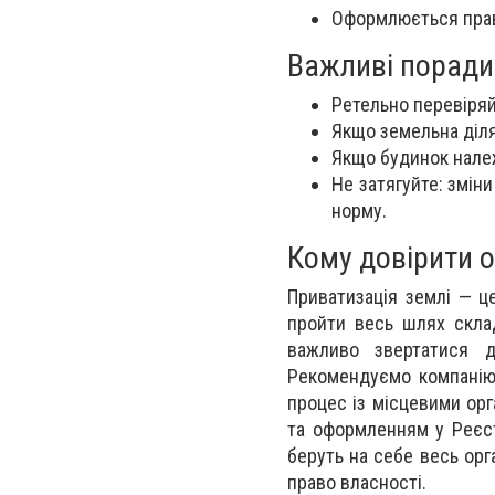
Оформлюється прав
Важливі поради
Ретельно перевіряй
Якщо земельна діля
Якщо будинок належ
Не затягуйте: змін
норму.
Кому довірити 
Приватизація землі — ц
пройти весь шлях скла
важливо звертатися д
Рекомендуємо компанію 
процес із місцевими ор
та оформленням у Реєстр
беруть на себе весь орг
право власності.