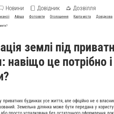
Новини
Довідник
Дозвілля
акансії
Афіша
Фотозвіти
Оголошення
Карта міста
Довідкова
рмити?
ація землі під приват
 навіщо це потрібно і
и?
 у приватних будинках усе життя, але офіційно не є власни
шований. Земельна ділянка може бути передана у користу
, або просто успадкована без остаточного оформлення док