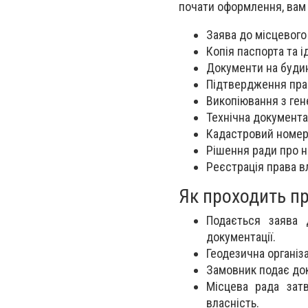
почати оформлення, вам
Заява до місцевого 
Копія паспорта та і
Документи на будин
Підтвердження прав
Викопіювання з ген
Технічна документа
Кадастровий номер 
Рішення ради про н
Реєстрація права в
Як проходить п
Подається заява 
документації.
Геодезична організ
Замовник подає до
Місцева рада зат
власність.