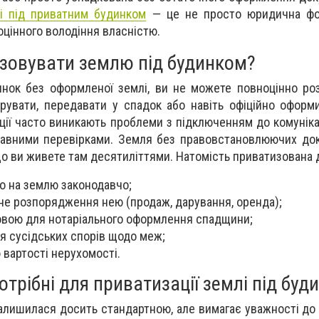
лі під приватним будинком
— це не просто юридична фор
цінного володіння власністю.
зовувати землю під будинком?
инок без оформленої землі, ви не можете повноцінно р
арувати, передавати у спадок або навіть офіційно оформ
ації часто виникають проблеми з підключенням до комуніка
жавними перевірками. Земля без правовстановлюючих до
що ви живете там десятиліттями. Натомість приватизована 
о на землю законодавчо;
не розпорядження нею (продаж, дарування, оренда);
овою для нотаріального оформлення спадщини;
я сусідських спорів щодо меж;
вартості нерухомості.
отрібні для приватизації землі під буд
залишилася досить стандартною, але вимагає уважності до