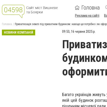
Головна
Реклама на сайті
В
Головна
Приватизація землі під приватним будинком: навіщо це потрібно і як офо
09:53, 16 червня 2025 р.
НОВИНИ КОМПАНІЙ
Приватиз
будинком:
оформит
Багато українців живуть
якій цей будинок розта
рішенням місцевої ради