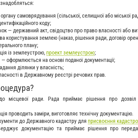
 знадобляться:
органу самоврядування (сільської, селищної або міської ра
дентифікаційного коду;
ок — державний акт, свідоцтво про право власності або вит
а користування землею (наказ, рішення ради, договір оре
ерального плану;
ція із землеустрою,
проект землеустрою
;
— оформлюється на основі поданої документації;
адання ділянки у власність;
ласності в Державному реєстрі речових прав.
роцедура?
до місцевої ради. Рада приймає рішення про дозвіл
ація проводить заміри, виготовляє технічну документацію.
кументи до Державного кадастру для
присвоєння кадастро
верджує документацію та приймає рішення про переда