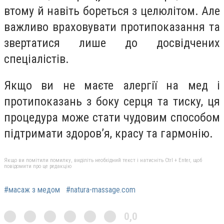
втому й навіть бореться з целюлітом. Але
важливо враховувати протипоказання та
звертатися лише до досвідчених
спеціалістів.
Якщо ви не маєте алергії на мед і
протипоказань з боку серця та тиску, ця
процедура може стати чудовим способом
підтримати здоров’я, красу та гармонію.
Якщо ви помітили помилку, виділіть необхідний текст і натисніть Ctrl + Enter, щоб
повідомити про це редакцію
#масаж з медом
#natura-massage.com
0,0