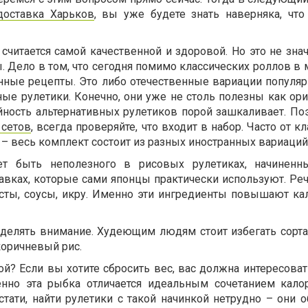
доставка Харьков
, вы уже будете знать наверняка, что
 считается самой качественной и здоровой. Но это не знач
 Дело в том, что сегодня помимо классических роллов в 
нные рецепты. Это либо отечественные вариации популярн
ые рулетики. Конечно, они уже не столь полезны как ор
йность альтернативных рулетиков порой зашкаливает. Поэ
 сетов
, всегда проверяйте, что входит в набор. Часто от к
а – весь комплект состоит из разных иностранных вариаций
ет быть неполезного в рисовых рулетиках, начиненн
авках, которые сами японцы практически используют. Реч
сты, соусы, икру. Именно эти ингредиенты повышают ка
 уделять внимание. Худеющим людям стоит избегать сорта
коричневый рис.
ой? Если вы хотите сбросить вес, вас должна интересова
но эта рыбка отличается идеальным сочетанием кало
тати, найти рулетики с такой начинкой нетрудно – они о