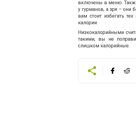
включены в меню. Также
у гурманов, а зря – они
вам стоит избегать те
калории.
Низкокалорийными счит
такими, вы не поправи
слишком калорийные.