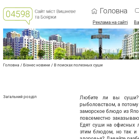
Головна
Реклама на сайті
Ва
Головна
Бізнес новини
В поисках полезных суши
Загальний розділ
Любите ли вы суши? 
рыболовством, а потому
заморское блюдо из Япон
повсеместно заказывают
Едят суши на офисных л
этим блюдом, но так и
здоровья? Давайте разбе