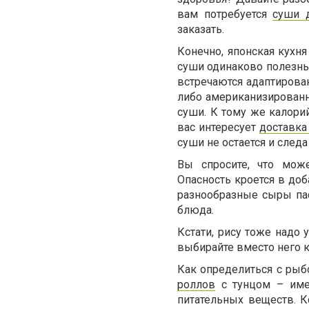
вам потребуется
суши 
заказать.
Конечно, японская кухня
суши одинаково полезны.
встречаются адаптирова
либо американизированн
суши. К тому же калори
вас интересует
доставка
суши не остается и след
Вы спросите, что мож
Опасность кроется в доб
разнообразные сыры па
блюда.
Кстати, рису тоже надо
выбирайте вместо него 
Как определиться с рыб
роллов
с тунцом – имен
питательных веществ. Кс