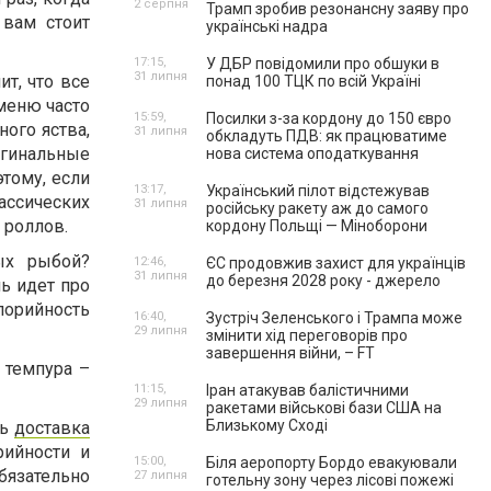
2 серпня
Трамп зробив резонансну заяву про
 вам стоит
українські надра
17:15,
У ДБР повідомили про обшуки в
31 липня
ит, что все
понад 100 ТЦК по всій Україні
меню часто
15:59,
Посилки з-за кордону до 150 євро
ого яства,
31 липня
обкладуть ПДВ: як працюватиме
игинальные
нова система оподаткування
тому, если
13:17,
Український пілот відстежував
лассических
31 липня
російську ракету аж до самого
 роллов.
кордону Польщі — Міноборони
ых рыбой?
12:46,
ЄС продовжив захист для українців
31 липня
до березня 2028 року - джерело
ь идет про
лорийность
16:40,
Зустріч Зеленського і Трампа може
29 липня
змінити хід переговорів про
завершення війни, – FT
 темпура –
11:15,
Іран атакував балістичними
29 липня
ракетами військові бази США на
Близькому Сході
ть
доставка
рийности и
15:00,
Біля аеропорту Бордо евакуювали
бязательно
27 липня
готельну зону через лісові пожежі