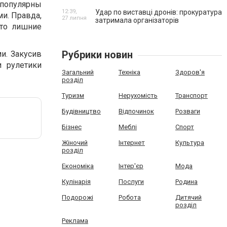
 популярны
12:39,
Удар по виставці дронів: прокуратура
и. Правда,
27 липня
затримала організаторів
это лишние
Рубрики новин
и. Закусив
и рулетики
Загальний
Техніка
Здоров'я
розділ
Туризм
Нерухомість
Транспорт
Будівництво
Відпочинок
Розваги
Бізнес
Меблі
Спорт
Жіночий
Інтернет
Культура
розділ
Економіка
Інтер'єр
Мода
Кулінарія
Послуги
Родина
Подорожі
Робота
Дитячий
розділ
Реклама