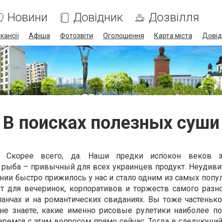
Новини
Довідник
Дозвілля
кансії
Афіша
Фотозвіти
Оголошення
Карта міста
Довід
В поисках полезных суши
Скорее всего, да. Наши предки испокон веков з
 рыба – привычный для всех украинцев продукт. Неудивит
ии быстро прижилось у нас и стало одним из самых попул
 для вечеринок, корпоративов и торжеств самого разно
анчах и на романтических свиданиях. Вы тоже частенько
 не знаете, какие именно рисовые рулетики наиболее п
ремся с этим вопросом прямо сейчас. Тогда в следующий 