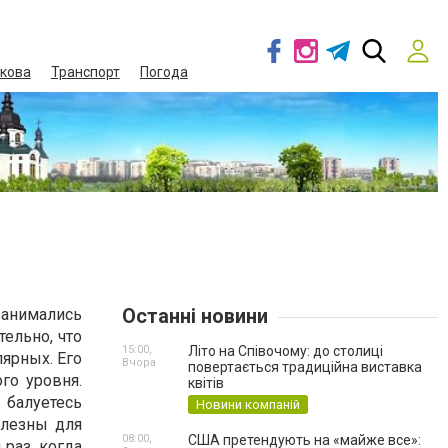
кова
Транспорт
Погода
Останні новини
анимались
ельно, что
15:00,
Літо на Співочому: до столиці
ярных. Его
Вчора
повертається традиційна виставка
го уровня.
квітів
 балуетесь
Новини компаній
олезны для
08:00,
США претендують на «майже все»:
раз, когда