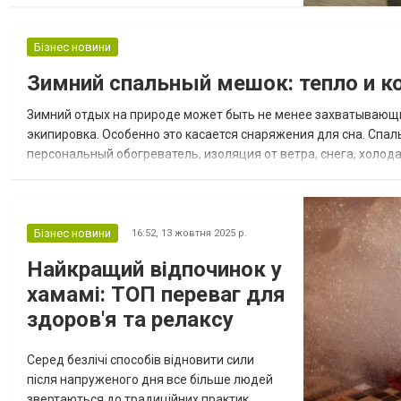
якісних доріг саме це місто щодня
обирають сотні велосипедистів. Тут зручно
починати тренування, прокладати дальні
Бізнес новини
поїздки або просто вирушати на
Зимний спальный мешок: тепло и к
відпочинкову прогулянку. Борщагівка
стала центром активного велоруху, а його
Зимний отдых на природе может быть не менее захватывающим
інфрастр...
экипировка. Особенно это касается снаряжения для сна. Спал
персональный обогреватель, изоляция от ветра, снега, холода
зимой, ночёвка в горах или зимняя рыбалка были по-настояще
Бізнес новини
16:52,
13 жовтня 2025 р.
Найкращий відпочинок у
хамамі: ТОП переваг для
здоров'я та релаксу
Серед безлічі способів відновити сили
після напруженого дня все більше людей
звертаються до традиційних практик,