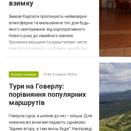
взимку
Зимові Карпати пропонують неймовірно
атмосферне та мальовниче тло для будь-
якого святкування: від корпоративного
Нового року до сімейного ювілею.
Засніжені вершини та кришталево чисте
повітря створюють особливе, незабутнє
середовище для гостей. У цьому рейтингу
зібрані готельні комплекси, які мають
найкращі банкетні зали та інфраструктуру
для організації святкових подій найвищого
Бізнес новини
10:43,
4 грудня 2025 р.
рівня. Вибір правильної локації гарантує,
Тури на Говерлу:
що ваша зимова урочистість пройде і...
порівняння популярних
маршрутів
Говерла одна, а шляхів до неї – кілька. Для
новачка всі вони виглядають однаково:
“йдемо вгору, а там якось буде”. Насправді