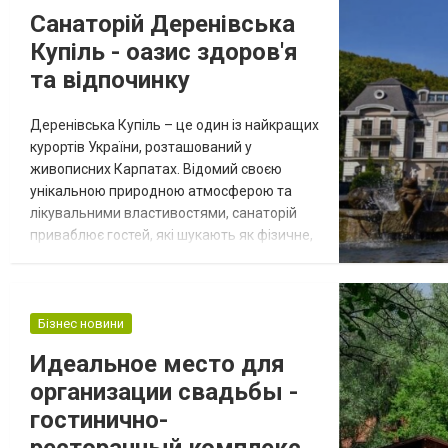
курорт, який відповідатиме всім вашим
Санаторій Деренівська
очікуванням. 1. Коста-Брава, Іспанія Коста-
Купіль - оазис здоров'я
Брава...
та відпочинку
Деренівська Купіль – це один із найкращих
курортів України, розташований у
живописних Карпатах. Відомий своєю
унікальною природною атмосферою та
лікувальними властивостями, санаторій
приваблює гостей, які шукають як фізичне,
так і моральне відновлення. Тут
поєднуються стародавні традиції
лікування та сучасний комфорт. Санаторій
Деренівська Купіль спеціалізується на
Бізнес новини
відновленні здоров’я, пропонуючи
Идеальное место для
широкий спектр послуг для лікування та
организации свадьбы -
профілактики різнома...
гостинично-