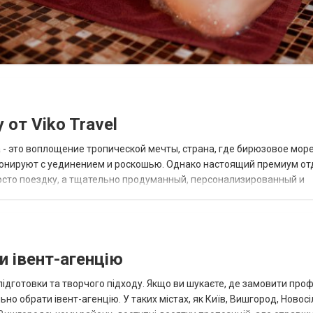
от Viko Travel
 - это воплощение тропической мечты, страна, где бирюзовое мор
онируют с уединением и роскошью. Однако настоящий премиум от
росто поездку, а тщательно продуманный, персонализированный и
ы в Доминикану предлагает туристическая...
и івент-агенцію
підготовки та творчого підходу. Якщо ви шукаєте, де замовити про
но обрати івент-агенцію. У таких містах, як Київ, Вишгород, Новосі