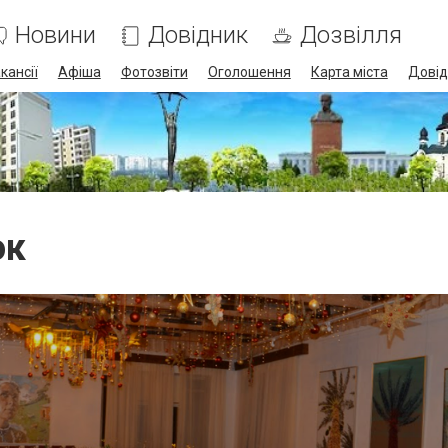
Новини
Довідник
Дозвілля
кансії
Афіша
Фотозвіти
Оголошення
Карта міста
Довід
ок