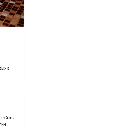
е
дых в
фесійних
лки,