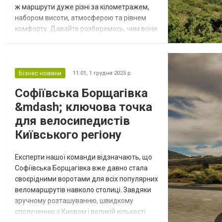
ж маршрути дуже різні за кілометражем,
набором висоти, атмосферою та рівнем
комфорту. Давайте розберемось, чим вони
відрізняються і кому який підійде. Класика
із Заросляка Старт – спортивна база
«Заросляк». Звідси на вершину ведуть два
марковані маршрути: синій (крутіше, але
Бізнес новини
11:01,
1 грудня 2025 р.
швидше) і зелений (довший, зате
Софіївська Борщагівка
плавніший). Дистанція: 3,7...
&mdash; ключова точка
для велосипедистів
Київського регіону
Експерти нашої команди відзначають, що
Софіївська Борщагівка вже давно стала
своєрідними воротами для всіх популярних
веломаршрутів навколо столиці. Завдяки
зручному розташуванню, швидкому
сполученню з Києвом і великій кількості