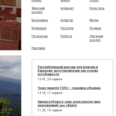
Бізнес
Меблі
Спорт
Жіночий
Інтернет
Культура
розділ
Економіка
Інтер'єр
Мода
Кулінарія
Послуги
Родина
Подорожі
Робота
Дитячий
розділ
Реклама
Расслабляющий массаж для мужчин в
Харькове: восстановление как основа
устойчивости
13:41,
24 червня
Чому гарантія ТОПу — сумнівна обіцянка
13:18,
17 червня
Заміна лобового скла: коли ремонт вже
неможливий і що обрати
11:28,
15 червня