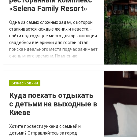
ресторанный комплекс
«Selena Family Resort»
Одна из самых сложных задач, с которой
сталкивается каждые жених и невеста, -
найти подходящее место для организации
свадебной вечеринки для гостей. Этап
поиска идеального места подчас занимает
очень много времени. По мнению
специалистов, процесс поиска свадебного
зала должен начинаться сразу после того,
как будет определена точная дата
свадьбы. Подавляющее большинство
Бізнес новини
молодых пар ищут место в красивой и
Куда поехать отдыхать
живописной местности, что
с детьми на выходные в
дополнительно подчеркнет у...
Киеве
Хотите провести уикенд с семьей и
детьми? Отправляйтесь за город