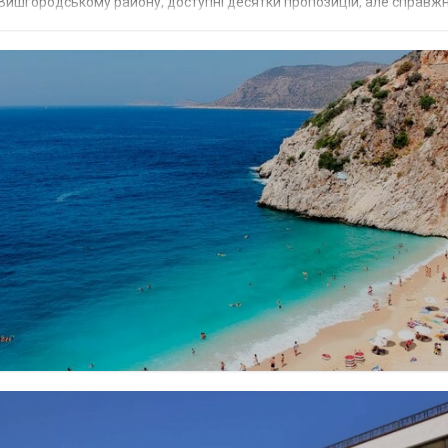
му Вишгородському району, доступні десятки пропозицій, але справжн