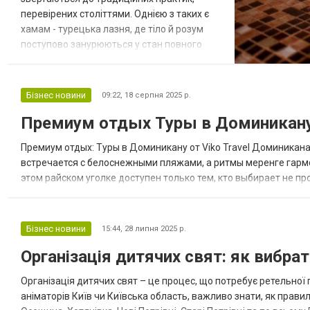
перевірених століттями. Однією з таких є
хамам - турецька лазня, де тіло й розум
поступово занурюються у стан повного
відпочинку. Ця давня традиція дійшла до
сучасності, трансформувалася й отримала
нове звучання у світі велнесу. У просторі
Бізнес новини
09:22,
18 серпня 2025 р.
MOREWELL хамам став уособленням
Премиум отдых Туры в Доминикану 
гармонії: тут поєднується давня культура
очищення з сучасним комфортом і за...
Премиум отдых: Туры в Доминикану от Viko Travel Доминикана
встречается с белоснежными пляжами, а ритмы меренге гарм
этом райском уголке доступен только тем, кто выбирает не п
эстетически выверенный маршрут. Именно такие люксовые тур
Бізнес новини
15:44,
28 липня 2025 р.
Організація дитячих свят: як вибрат
Організація дитячих свят – це процес, що потребує ретельної 
аніматорів Київ чи Київська область, важливо знати, як правиль