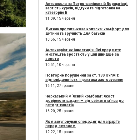
Автошкола на Петропавлівській Борщагівці:
вартість курсів, відгуки та підготовка на
категорію B
11:09,
15 червня
Дитяча прогулянкова коляска: комфорт для
дитини та зручність для батьків
10:56,
15 червня
Антикваріат як інвестиція: Які предмети
мистецтва зростають у ціні швидше за
золото
10:51,
10 червня
Повторне порушення за ст. 130 КУпАП:
відповідальність і практика застосування
16:11,
27 травня
Черкаський м’ясний комбінат: якості
довіряють щодня — від свіжого м’яса до
реторт-пакетів
16:20,
25 травня
Як я закуповував спецодяг для аграріїв
перед сезоном
12:22,
15 травня