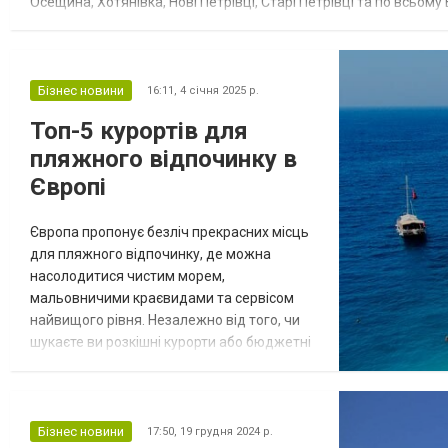
Осещина, Хотянівка, Нові Петрівці, Старі Петрівці та по всьо
вимагає перевіреного підходу. На що звертати увагу під час...
Бізнес новини
16:11,
4 січня 2025 р.
Топ-5 курортів для
пляжного відпочинку в
Європі
Європа пропонує безліч прекрасних місць
для пляжного відпочинку, де можна
насолодитися чистим морем,
мальовничими краєвидами та сервісом
найвищого рівня. Незалежно від того, чи
шукаєте ви розкішні курорти або бюджетні
варіанти, варто звернутися до надійного
партнера, такого як TurPoisk, щоб знайти
тур, який ідеально підійде саме вам. З
їхньою допомогою ви зможете обрати
Бізнес новини
17:50,
19 грудня 2024 р.