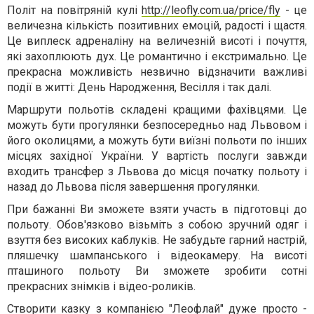
Політ на повітряній кулі
http://leofly.com.ua/price/fly
- це
величезна кількість позитивних емоцій, радості і щастя.
Це виплеск адреналіну на величезній висоті і почуття,
які захоплюють дух. Це романтично і екстримально. Це
прекрасна можливість незвично відзначити важливі
події в житті: День Народження, Весілля і так далі.
Маршрути польотів складені кращими фахівцями. Це
можуть бути прогулянки безпосередньо над Львовом і
його околицями, а можуть бути виїзні польоти по інших
місцях західної України. У вартість послуги завжди
входить трансфер з Львова до місця початку польоту і
назад до Львова після завершення прогулянки.
При бажанні Ви зможете взяти участь в підготовці до
польоту. Обов'язково візьміть з собою зручний одяг і
взуття без високих каблуків. Не забудьте гарний настрій,
пляшечку шампанського і відеокамеру. На висоті
пташиного польоту Ви зможете зробити сотні
прекрасних знімків і відео-роликів.
Створити казку з компанією "Леофлай" дуже просто -