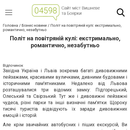
Головна
Бізнес новини
Політ на повітряній кулі: екстримально,
романтично, незабутньо
Політ на повітряній кулі: екстримально,
романтично, незабутньо
Відпочинок
Західна Україна і Львів зокрема багаті дивовижними
пейзажами, красивими вуличками, дивними будовами і
історичними пам'ятниками. Недалеко від Львова
розташувалися три відомих замку: Підгорецький,
Олеський та Свірзький. Тут же і дивовижні пейзажні
чудеса, різні парки та інші визначні пам'ятки. Щороку
тисячі туристів відвідують їх заради дивовижних
емоцій і історій.
Але крім звичайних автобусних і піших екскурсій, Ви