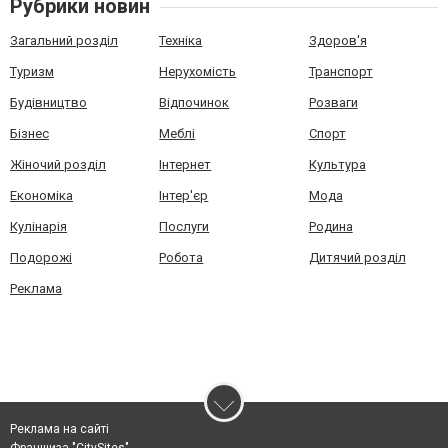
Рубрики новин
Загальний розділ
Техніка
Здоров'я
Туризм
Нерухомість
Транспорт
Будівництво
Відпочинок
Розваги
Бізнес
Меблі
Спорт
Жіночий розділ
Інтернет
Культура
Економіка
Інтер'єр
Мода
Кулінарія
Послуги
Родина
Подорожі
Робота
Дитячий розділ
Реклама
Реклама на сайті
Франшиза "CitySites"