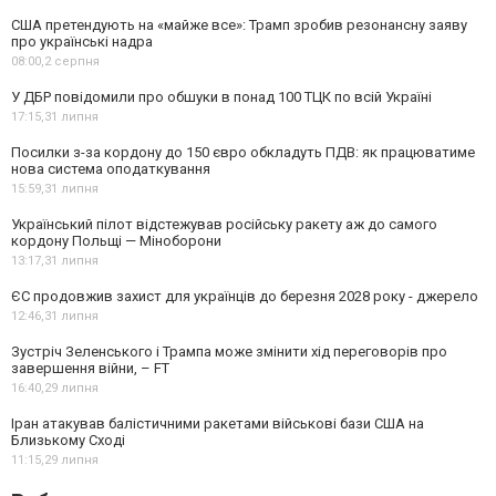
США претендують на «майже все»: Трамп зробив резонансну заяву
про українські надра
08:00,
2 серпня
У ДБР повідомили про обшуки в понад 100 ТЦК по всій Україні
17:15,
31 липня
Посилки з-за кордону до 150 євро обкладуть ПДВ: як працюватиме
нова система оподаткування
15:59,
31 липня
Український пілот відстежував російську ракету аж до самого
кордону Польщі — Міноборони
13:17,
31 липня
ЄС продовжив захист для українців до березня 2028 року - джерело
12:46,
31 липня
Зустріч Зеленського і Трампа може змінити хід переговорів про
завершення війни, – FT
16:40,
29 липня
Іран атакував балістичними ракетами військові бази США на
Близькому Сході
11:15,
29 липня