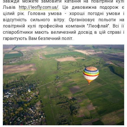
завжди можете замовити катання на повітряній кулі
Львів
http://leofly.com.ua/
. Це дивовижна подорож є
цілий рік. Головна умова - хороші погодні умови і
відсутність сильного вітру. Організовує польоти на
повітряній кулі професійна компанія "Леофлай". Всі її
співробітники мають величезний досвід в цій справі і
гарантують Вам безпечний політ.