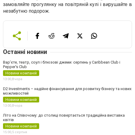
замовляйте прогулянку на повітряній кулі і вирушайте в
незабутню подорож.
Останні новини
Вар’єте, театр, соул і блюзові джеми: серпень у Caribbean Club і
Pepper's Club
Новини компаній
13:00,
Вчора
D2 Investments – надійне фінансування для розвитку бізнесу та нових
можливостей
Новини компаній
13:00,
Вчора
Літо на Співочому: до столиці повертається традиційна виставка
квітів
Новини компаній
15:00,
5 серпня