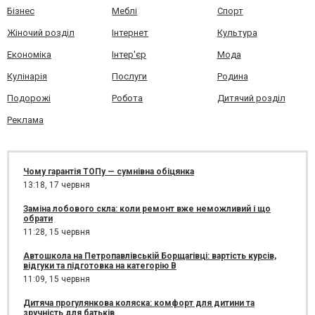
Бізнес
Меблі
Спорт
Жіночий розділ
Інтернет
Культура
Економіка
Інтер'єр
Мода
Кулінарія
Послуги
Родина
Подорожі
Робота
Дитячий розділ
Реклама
Чому гарантія ТОПу — сумнівна обіцянка
13:18,
17 червня
Заміна лобового скла: коли ремонт вже неможливий і що
обрати
11:28,
15 червня
Автошкола на Петропавлівській Борщагівці: вартість курсів,
відгуки та підготовка на категорію B
11:09,
15 червня
Дитяча прогулянкова коляска: комфорт для дитини та
зручність для батьків