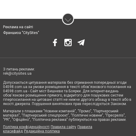
Реклама на сайті
Франшиза "CitySites"
З питань реклами:
rek@citysites.ua
Допускається цитування матеріалів без отримання попередньої згоди
04598.com.ua за умови розміщення в тексті обов'язкового посилання на
04598.com.ua - Сайт міст Вишневе та Боярки. Для інтернет-видань
обов'язкове розміщення прямого, відкритого для пошукових систем
гіперпосилання на цитовані статті не нижче другого абзацу в тексті або в
якості джерела. Порушення виняткових прав переслідується Законом.
Матеріали з плашками "Новини компаній", "Промо", "Партнерський
матеріал", "Партнерський спецпроєкт", "Політичні новини", "Пресреліз",
"PR", "Офіційно", "Політична реклама" публікуються на правах реклами.
Політика конфіденційності
Правила сайту
Правила
класифайд
Редакційна політика