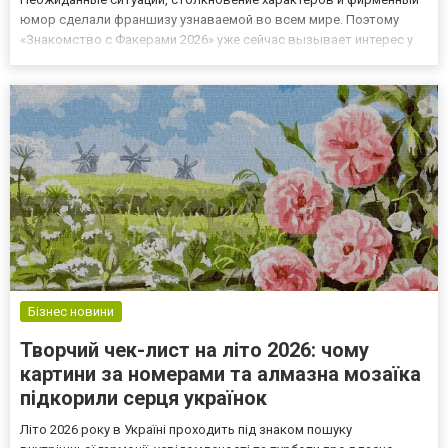
юмор сделали франшизу узнаваемой во всем мире. Поэтому
«Знакомство с Факерами 2026» уже сейчас вызывает интерес у
зрителей, которые хотят вновь встретиться с любимыми
героями. Чем привлекает новая часть Предыдущие фильмы
сумели собрать...
Бізнес новини
Творчий чек-лист на літо 2026: чому
картини за номерами та алмазна мозаїка
підкорили серця українок
Літо 2026 року в Україні проходить під знаком пошуку