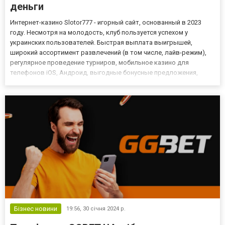
деньги
Интернет-казино Slotor777 - игорный сайт, основанный в 2023
году. Несмотря на молодость, клуб пользуется успехом у
украинских пользователей. Быстрая выплата выигрышей,
широкий ассортимент развлечений (в том числе, лайв-режим),
регулярное проведение турниров, мобильное казино для
телефонов iOS, Андроид, выгодные бонусные предложения,
программа лояльности для активных игроков - это лишь часть
преимуществ виртуального casino. Но и этого достаточно для
того, ч...
Бізнес новини
19:56,
30 січня 2024 р.