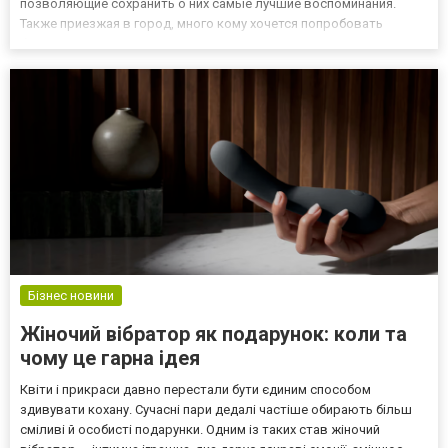
позволяющие сохранить о них самые лучшие воспоминания.
Также приезжая в город, много кому хочется попробовать
блюда, которые готовят именно здесь. Одесса не стала
исключением. Разные рестораны и прочие заведения
показывают, что в этом городе мож...
Бізнес новини
Жіночий вібратор як подарунок: коли та
чому це гарна ідея
Квіти і прикраси давно перестали бути єдиним способом
здивувати кохану. Сучасні пари дедалі частіше обирають більш
сміливі й особисті подарунки. Одним із таких став жіночий