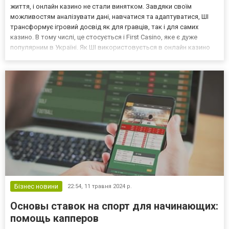
життя, і онлайн казино не стали винятком. Завдяки своїм
можливостям аналізувати дані, навчатися та адаптуватися, ШІ
трансформує ігровий досвід як для гравців, так і для самих
казино. В тому числі, це стосується і First Casino, яке є дуже
популярним в Україні. Як ШІ використовується в онлайн казино
Алгоритми збирають дані про поведінку гравців, їхні вподобання
та ігрові звички. На основі цих даних ка...
Бізнес новини
22:54,
11 травня 2024 р.
Основы ставок на спорт для начинающих:
помощь капперов