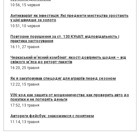
10:56,
15 червня
Антикваріат як інвестиція: Які предмети мистецтва зростають
у ціні швидше за золото
10:51,
10 червня
Повторне порушення за ст. 130 КУпАП: відповідальність і
практика застосування
16:11,
27 травня
Черкаський м’ясний комбінат: якості довіряють щодня — від
свіжого м’яса до реторт-пакетів
16:20,
25 травня
Як я закуповував спецодяг для аграріїв перед сезоном
12:22,
15 травня
VIN-код как защита от мошенничества: как проверить авто до
покупки и не потерять деньги
17:52,
13 травня
Автореги фейсбук: знакомимся с понятием
11:14,
13 травня