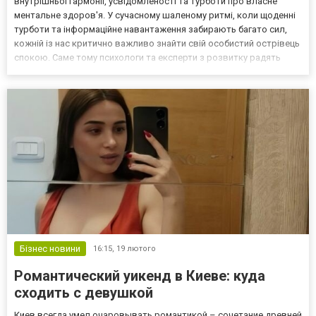
внутрішньої гармонії, усвідомленості та турботи про власне
ментальне здоров'я. У сучасному шаленому ритмі, коли щоденні
турботи та інформаційне навантаження забирають багато сил,
кожній із нас критично важливо знайти свій особистий острівець
спокою. Саме тому психологи та експерти з розвитку радять
регулярно практикувати «цифровий детокс» і хоча б на годину
ввечері відкладати гаджети заради затишного рук...
Бізнес новини
16:15,
19 лютого
Романтический уикенд в Киеве: куда
сходить с девушкой
Киев всегда умел очаровывать романтикой – сочетание древней