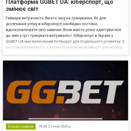
Платформа GGBET UA: кіберспорт, що
змінює світ
Геймери витрачають багато часу на тренування, бо для
досягнення успіху в кіберспорті необхідно постійно
вдосконалювати свої навички. Вони мають різко адаптуватися
до змін у грі і тренувати витриваліст. Кіберспорт в Україні з
GGBET UA має величезний потенціал для подальшого розвитку. З
ростом популярності, з’являються нові можливості для молоді.
Ця сфера діяльності вже стала не лише захопленням, але й
повноцінною кар'єрою для багатьох людей. Як відеоігри пе...
Бізнес новини
18:58,
2 січня 2024 р.