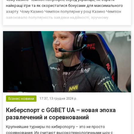
найкращі ігри та як скористатися бонусами для максимального
азарту. Чому Казино Чемпіон популярне у році Казино Чемпіон
завоювало популярність завдяки надійності, зручному
інтерфейсу та підтримці гривневих транзакцій. У році платформа
зросла на 30% завдяки ліцензії КРАІЛ...
Бізнес новини
17:37,
13 грудня 2024 р.
Киберспорт с GGBET UA – новая эпоха
развлечений и соревнований
Крупнейшие турниры по киберспорту – это не просто
соревнования. Их считают высокотехнологичными шоу с