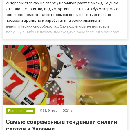
Интерес к ставкам на спорт у новичков растет с каждым днем.
Это вполне понятно, ведь спортивные ставки в букмекерских
конторах предоставляют возможность не только весело
провести время, но и заработать на своих знаниях и
аналитических способностях. Однако, чтобы не попасть в
ловушку ошибок и неудач, необходимо разобраться в основах
этого мира. Помощь капперов может стать отличным решением
для начинающих, которые хотят делать осознанные ставки и
повысить св...
Бізнес новини
15:35,
9 травня 2024 р.
Самые современные тенденции онлайн
слотов в Украине