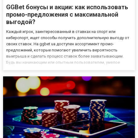
GGBet бонусы и акции: как использовать
промо-предложения с максимальной
выгодой?
Каждый игрок, заинтересованный в ставках на спорт или
киберспорт, ищет способы получить дополнительную выгоду от
своих ставок. На ggbet ua доступен ассортимент промо-
предложений, которые помогают увеличить вероятность
выигрыша и сделать процесс ставок более захватывающим.
Будь вы начинающим или опытным пользователем, умелое
использование акций поможет оптимально контролировать
свой банкролл. Регистрация и приветственные бонусы Первый
шаг к максимальной выг...