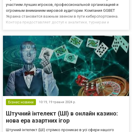
участием лучших игроков, профессиональной организацией и
огромным вниманием мировой аудитории. Компания GGBET
Украина становится важным звеном в пути киберспортсмена.
Контора предоставляет доступ к аналитике, турнирам и
сообществу. Она поддерживает развитие талантов и
способствует росту индустрии. Сектор оказывает на молодежь
как положительное, так и отриц...
Бізнес новини
10:19,
19 травня 2024 р.
Штучний інтелект (ШІ) в онлайн казино:
нова ера азартних ігор
Штучний інтелект (ШІ) стрімко проникає в усі сфери нашого