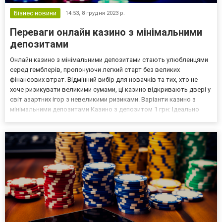
Бізнес новини
14:53,
8 грудня 2023 р.
Переваги онлайн казино з мінімальними
депозитами
Онлайн казино з мінімальними депозитами стають улюбленцями
серед гемблерів, пропонуючи легкий старт без великих
фінансових втрат. Відмінний вибір для новачків та тих, хто не
хоче ризикувати великими сумами, ці казино відкривають двері у
світ азартних ігор з невеликими ризиками. Варіанти казино з
мінімальними депозитами Казино з депозитом 1 грн: Ідеально
підходять для тих, хто тільки починає свій шлях у світ азартних
ігор, дозволяючи гравцям відчути гру без...