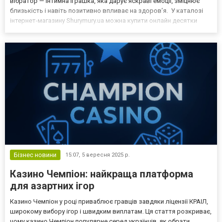
вібратор — інтимна іграшка, яка дарує яскраві емоції, зміцнює
близькість і навіть позитивно впливає на здоров’я. У каталозі
інтернет-магазину Shurymury.ua можна купити онлайн десятки
моделей жіночих вібраторів https://shurymury.ua/vibratory/ на будь-
який смак — від компактних секс-гадж...
Бізнес новини
15:07,
5 вересня 2025 р.
Казино Чемпіон: найкраща платформа
для азартних ігор
Казино Чемпіон у році приваблює гравців завдяки ліцензії КРАІЛ,
широкому вибору ігор і швидким виплатам. Ця стаття розкриває,
чому казино Чемпіон популярне серед українців, як обрати