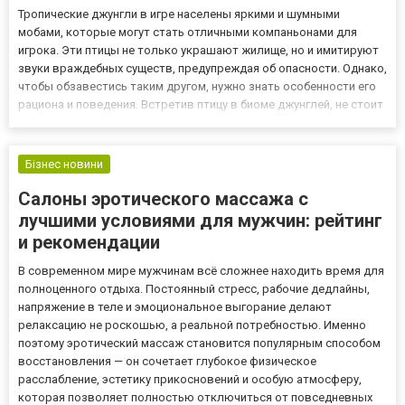
Тропические джунгли в игре населены яркими и шумными
мобами, которые могут стать отличными компаньонами для
игрока. Эти птицы не только украшают жилище, но и имитируют
звуки враждебных существ, предупреждая об опасности. Однако,
чтобы обзавестись таким другом, нужно знать особенности его
рациона и поведения. Встретив птицу в биоме джунглей, не стоит
спешить бежать за ней без подготовки. Шанс успешно приручить
попугая зависит исключительно от наличия правил...
Бізнес новини
Салоны эротического массажа с
лучшими условиями для мужчин: рейтинг
и рекомендации
В современном мире мужчинам всё сложнее находить время для
полноценного отдыха. Постоянный стресс, рабочие дедлайны,
напряжение в теле и эмоциональное выгорание делают
релаксацию не роскошью, а реальной потребностью. Именно
поэтому эротический массаж становится популярным способом
восстановления — он сочетает глубокое физическое
расслабление, эстетику прикосновений и особую атмосферу,
которая позволяет полностью отключиться от повседневных