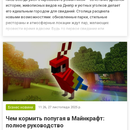
истории, живописных видов на Днепр и уютных уголков делает
его идеальным городом для свиданий. Cтолица расцвела
новыми возможностями: обновленные парки, стильные
рестораны и атмосферные локации ждут пар, желающих
провести время вдвоем. Будь то первое свидание или
годовщина – здесь легко создать волшебную атмосферу,
полную нежности и впечатлений. Давайте разберемся, как
организовать незабываемый уи...
Бізнес новини
11:26,
27 листопада 2025 р.
Чем кормить попугая в Майнкрафт:
полное руководство