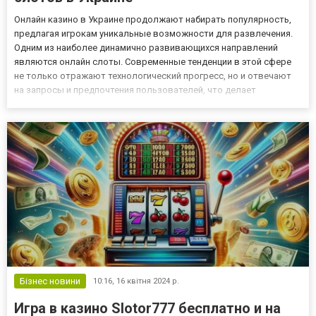
Онлайн казино в Украине продолжают набирать популярность,
предлагая игрокам уникальные возможности для развлечения.
Одним из наиболее динамично развивающихся направлений
являются онлайн слоты. Современные тенденции в этой сфере
не только отражают технологический прогресс, но и отвечают
на запросы и предпочтения пользователей, что делает
развлечение более увлекательным и разнообразным.
Визуальные инновации и улучшенная графика С развитием
технологий и раст...
Бізнес новини
10:16,
16 квітня 2024 р.
Игра в казино Slotor777 бесплатно и на