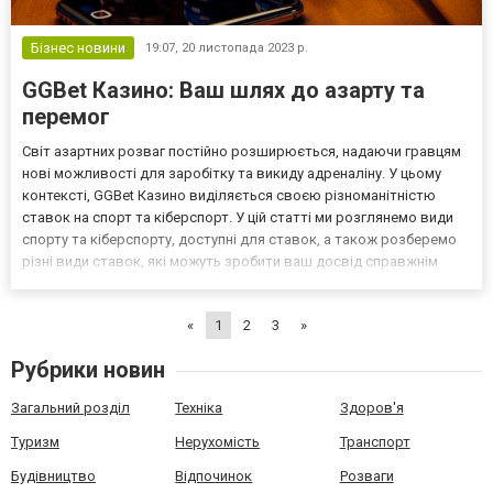
Бізнес новини
19:07,
20 листопада 2023 р.
GGBet Казино: Ваш шлях до азарту та
перемог
Світ азартних розваг постійно розширюється, надаючи гравцям
нові можливості для заробітку та викиду адреналіну. У цьому
контексті, GGBet Казино виділяється своєю різноманітністю
ставок на спорт та кіберспорт. У цій статті ми розглянемо види
спорту та кіберспорту, доступні для ставок, а також розберемо
різні види ставок, які можуть зробити ваш досвід справжнім
викликом та джерелом задоволення. Види спорту для ставок в
казино - Футбол:Всесвітньо відомий та у...
«
1
2
3
»
Рубрики новин
Загальний розділ
Техніка
Здоров'я
Туризм
Нерухомість
Транспорт
Будівництво
Відпочинок
Розваги