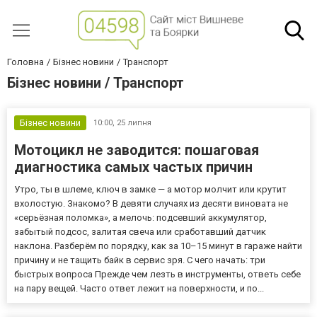
Головна
Бізнес новини
Транспорт
Бізнес новини / Транспорт
Бізнес новини
10:00,
25 липня
Мотоцикл не заводится: пошаговая
диагностика самых частых причин
Утро, ты в шлеме, ключ в замке — а мотор молчит или крутит
вхолостую. Знакомо? В девяти случаях из десяти виновата не
«серьёзная поломка», а мелочь: подсевший аккумулятор,
забытый подсос, залитая свеча или сработавший датчик
наклона. Разберём по порядку, как за 10–15 минут в гараже найти
причину и не тащить байк в сервис зря. С чего начать: три
быстрых вопроса Прежде чем лезть в инструменты, ответь себе
на пару вещей. Часто ответ лежит на поверхности, и по...