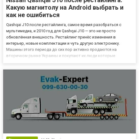
Какую магнитолу на Android выбрать и
как не ошибиться
Qashqai J10 после рестайлинга, самое время разобраться с
мультимедиа, и 2010 год для Qashqai J10 — это не просто
обновлённая внешность. Рестайлинг принёс изменения в
интерьер, новые комплектации и чуть другую электронику.
Машины этого периода до сих пор активно продаются на
вторичном рынке Украины и покупают их люди которые
понимают что берут. Надёжный кроссовер с понятным
обслуживанием и адекватной ценой. Но вот мультимедиа в этих
машинах, отдельный разго...