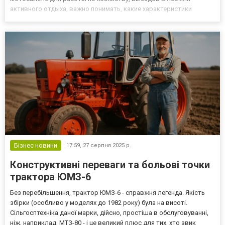
активного отдыха, важно понимать, какие характеристики
действительно отвечают за долговечность. Тем, кто
присматривается к технике с оптимальным соотношением цены и
возможностей,...
Бізнес новини
17:59,
27 серпня 2025 р.
Конструктивні переваги та больові точки
трактора ЮМЗ-6
Без перебільшення, трактор ЮМЗ-6 - справжня легенда. Якість
збірки (особливо у моделях до 1982 року) була на висоті.
Сільгосптехніка даної марки, дійсно, простіша в обслуговуванні,
ніж, наприклад, МТЗ-80 - і це великий плюс для тих, хто звик