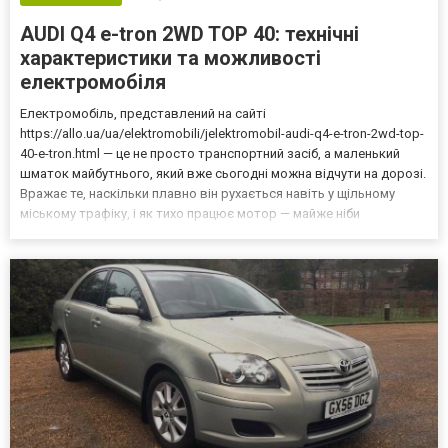
AUDI Q4 e-tron 2WD TOP 40: технічні
характеристики та можливості
електромобіля
Електромобіль, представлений на сайті
https://allo.ua/ua/elektromobili/jelektromobil-audi-q4-e-tron-2wd-top-
40-e-tron.html — це не просто транспортний засіб, а маленький
шматок майбутнього, який вже сьогодні можна відчути на дорозі.
Вражає те, наскільки плавно він рухається навіть у щільному
міському трафіку, і як тихо працює мотор — майже ніби
автомобіль ковзає по повітрю. Мимоволі замислюєшся,
наскільки електромобілі змінюють наше сприйняття водіння:
біл...