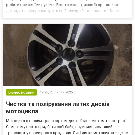
робити все своїми руками. Багато вузлів, якщо їх правильно
доглядати, відпрацьовують свій ресурс багаторазово. Але ж і
“больові точки” у нього є, куди без них. Насамперед, це вода у
паливній системі - справжня чума, що...
Бізнес новини
19:25,
28 липня 2025 р.
Чистка та полірування литих дисків
мотоцикла
Мотоцикл є гарним транспортом для поїздок містом та по трасі.
Саме тому варто придбати собі байк, подивившись такий
транспорт у перевірного продавця. Литі диски мотоцикла – це не