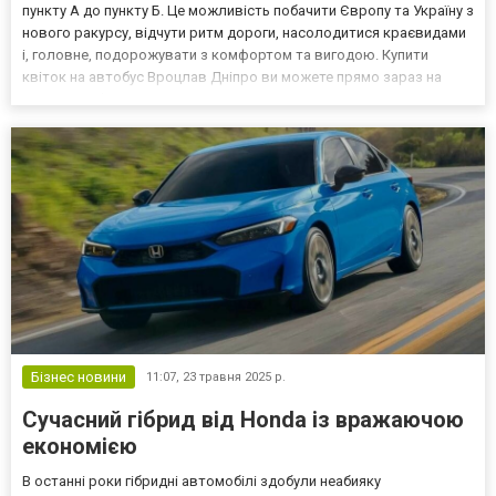
пункту А до пункту Б. Це можливість побачити Європу та Україну з
нового ракурсу, відчути ритм дороги, насолодитися краєвидами
і, головне, подорожувати з комфортом та вигодою. Купити
квіток на автобус Вроцлав Дніпро ви можете прямо зараз на
сайті contrabus.ua! Подорож як пригода, а не просто переїзд
Автобусний маршрут охоплює мальовнич...
Бізнес новини
11:07,
23 травня 2025 р.
Сучасний гібрид від Honda із вражаючою
економією
В останні роки гібридні автомобілі здобули неабияку