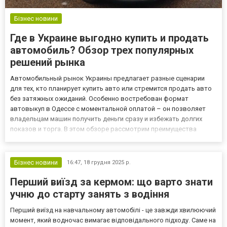
Бізнес новини
Где в Украине выгодно купить и продать
автомобиль? Обзор трех популярных
решений рынка
Автомобильный рынок Украины предлагает разные сценарии
для тех, кто планирует купить авто или стремится продать авто
без затяжных ожиданий. Особенно востребован формат
автовыкуп в Одессе с моментальной оплатой – он позволяет
владельцам машин получить деньги сразу и избежать долгих
показов и торга. В этом обзоре рассмотрим преимущества
всеукраинского автобазара Autogorod.ua и региональных
площадок Одессы и области, которые помогают эффективно
решать задачи...
Бізнес новини
16:47,
18 грудня 2025 р.
Перший виїзд за кермом: що варто знати
учню до старту занять з водіння
Перший виїзд на навчальному автомобілі - це завжди хвилюючий
момент, який водночас вимагає відповідального підходу. Саме на