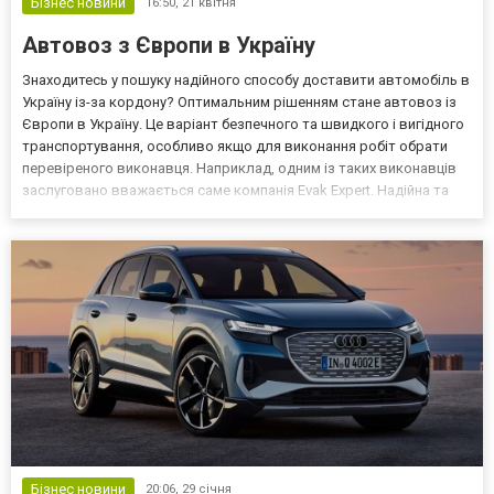
Бізнес новини
16:50,
21 квітня
Автовоз з Європи в Україну
Знаходитесь у пошуку надійного способу доставити автомобіль в
Україну із-за кордону? Оптимальним рішенням стане автовоз із
Європи в Україну. Це варіант безпечного та швидкого і вигідного
транспортування, особливо якщо для виконання робіт обрати
перевіреного виконавця. Наприклад, одним із таких виконавців
заслуговано вважається саме компанія Evak Expert. Надійна та
швидка доставка автомобілів автовозом з Європи в Україну від
Evak Expert – ідеальне рішення E...
Бізнес новини
20:06,
29 січня