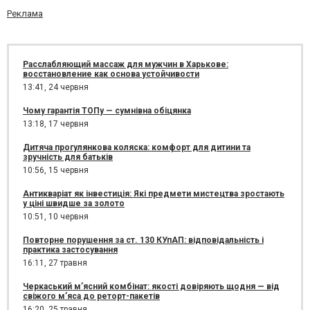
Реклама
Расслабляющий массаж для мужчин в Харькове:
восстановление как основа устойчивости
13:41,
24 червня
Чому гарантія ТОПу — сумнівна обіцянка
13:18,
17 червня
Дитяча прогулянкова коляска: комфорт для дитини та
зручність для батьків
10:56,
15 червня
Антикваріат як інвестиція: Які предмети мистецтва зростають
у ціні швидше за золото
10:51,
10 червня
Повторне порушення за ст. 130 КУпАП: відповідальність і
практика застосування
16:11,
27 травня
Черкаський м’ясний комбінат: якості довіряють щодня — від
свіжого м’яса до реторт-пакетів
16:20,
25 травня