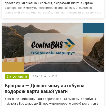
просто функціональний елемент, а справжня візитна картка
байкера. Вони можуть перетворити звичайний мотоцикл на
справжній витвір мистецтва або, навпаки, зіпсувати враження від
найдорожчої машини, якщо за ними неправильно доглядають.
Сьогодні розберемося, як правильно чистити та по...
Бізнес новини
18:59,
15 липня 2025 р.
Вроцлав — Дніпро: чому автобусна
подорож варта вашої уваги
У світі, де швидкість часто переважає над змістом, автобусна
поїздка з Вроцлава до Дніпра — це не просто спосіб дістатися з