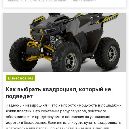
Специалисты CAR ID, работающие с премиальными
автомобилями уже 12 лет, выполняют полный цикл работ:
демонтаж старой обивки, тщательную подготовку поверхности и
безупречный монтаж н...
Бізнес новини
Как выбрать квадроцикл, который не
подведет
Надежный квадроцикл — это не просто «мощность в лошадях» и
яркий пластик. Это сочетание ресурса узлов, понятного
обслуживания и предсказуемого поведения на украинских
дорогах и бездорожье. Если вы планируете купить квадроцикл в
мотосалоне для работы по хозяйству, выездов в лес или