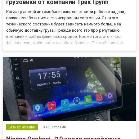
грузовики от компании Трак Групп
Когда грузовой автомобиль выполняет свои рабочие задачи,
важно позаботиться о его исправном состоянии. От этого
технического состояния будет зависеть намного больше за
обычную доставку груза. Прежде всего это про репутацию
компании и соблюдения всех сроков. Кроме того, это и про
финансовую стабильность любого бизнеса. По этой причине
важен процесс выбора действительно качественных
комплектующих, особенно на китайские грузовики в Украине.
Сегодня хотели бы...
Бізнес новини
13:43,
1 травня
Nissan Qashqai J10 после рестайлинга.