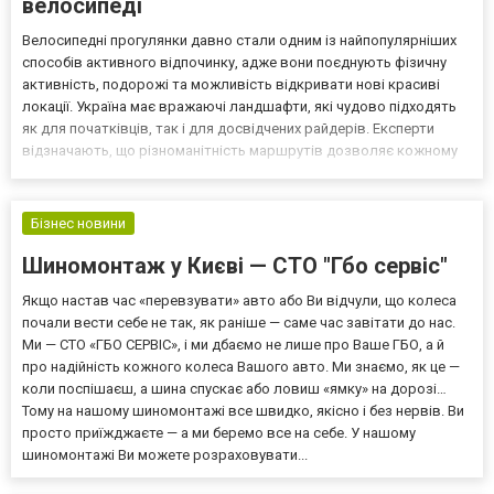
велосипеді
Велосипедні прогулянки давно стали одним із найпопулярніших
способів активного відпочинку, адже вони поєднують фізичну
активність, подорожі та можливість відкривати нові красиві
локації. Україна має вражаючі ландшафти, які чудово підходять
як для початківців, так і для досвідчених райдерів. Експерти
відзначають, що різноманітність маршрутів дозволяє кожному
знайти ідеальне місце для катання залежно від стилю їзди, рівня
складності та власних вподобань. Поп...
Бізнес новини
Шиномонтаж у Києві — СТО "Гбо сервіс"
Якщо настав час «перевзувати» авто або Ви відчули, що колеса
почали вести себе не так, як раніше — саме час завітати до нас.
Ми — СТО «ГБО СЕРВІС», і ми дбаємо не лише про Ваше ГБО, а й
про надійність кожного колеса Вашого авто. Ми знаємо, як це —
коли поспішаєш, а шина спускає або ловиш «ямку» на дорозі…
Тому на нашому шиномонтажі все швидко, якісно і без нервів. Ви
просто приїжджаєте — а ми беремо все на себе. У нашому
шиномонтажі Ви можете розраховувати...