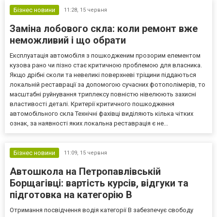
Бізнес новини
11:28,
15 червня
Заміна лобового скла: коли ремонт вже
неможливий і що обрати
Експлуатація автомобіля з пошкодженим прозорим елементом
кузова рано чи пізно стає критичною проблемою для власника.
Якщо дрібні сколи та невеликі поверхневі тріщини піддаються
локальній реставрації за допомогою сучасних фотополімерів, то
масштабні руйнування триплексу повністю нівелюють захисні
властивості деталі. Критерії критичного пошкодження
автомобільного скла Технічні фахівці виділяють кілька чітких
ознак, за наявності яких локальна реставрація є не...
Бізнес новини
11:09,
15 червня
Автошкола на Петропавлівській
Борщагівці: вартість курсів, відгуки та
підготовка на категорію B
Отримання посвідчення водія категорії B забезпечує свободу