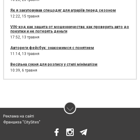
Як я закуповував спецодяг для аграріїв перед сезоном
12:22,
15 травня
VIN-код как защита от мошенничества: как проверить авто до
покупки и не потерять деньги
17:52,
13 травня
Автореги фейсбук: знакомимся с понятием
11:14,
13 травня
Весільна сукня для розпису у стилі мінімалізм
10:39,
6 травня
Реклама на сайті
Франшиза "CitySites"