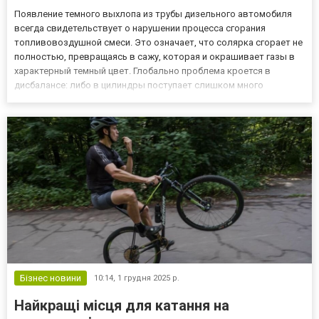
Появление темного выхлопа из трубы дизельного автомобиля
всегда свидетельствует о нарушении процесса сгорания
топливовоздушной смеси. Это означает, что солярка сгорает не
полностью, превращаясь в сажу, которая и окрашивает газы в
характерный темный цвет. Глобально проблема кроется в
дисбалансе: либо в цилиндры поступает слишком много
горючего, либо наблюдается критическая нехватка кислорода
для его окисления. Игнорирование этого симптома может
привести к п...
Бізнес новини
10:14,
1 грудня 2025 р.
Найкращі місця для катання на