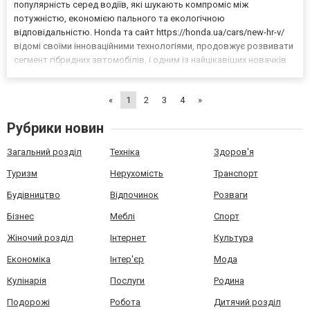
популярність серед водіїв, які шукають компроміс між
потужністю, економією пального та екологічною
відповідальністю. Honda та сайт https://honda.ua/cars/new-hr-v/
відомі своїми інноваційними технологіями, продовжує розвивати
сегмент гібридних автомобілів, і одним із найцікавіших новачків
на ринку став Honda HR-V e:HEV. Цей компактний кросовер
поєднує в собі стильний дизайн, сучасні технології, простір та...
«
1
2
3
4
»
Рубрики новин
Загальний розділ
Техніка
Здоров'я
Туризм
Нерухомість
Транспорт
Будівництво
Відпочинок
Розваги
Бізнес
Меблі
Спорт
Жіночий розділ
Інтернет
Культура
Економіка
Інтер'єр
Мода
Кулінарія
Послуги
Родина
Подорожі
Робота
Дитячий розділ