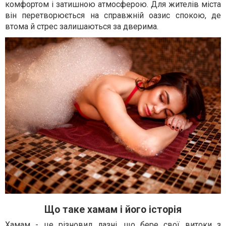
комфортом і затишною атмосферою. Для жителів міста
він перетворюється на справжній оазис спокою, де
втома й стрес залишаються за дверима.
Що таке хамам і його історія
Хамам - це різновид лазні, що бере свої витоки з