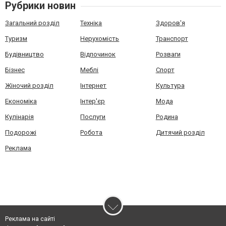
Рубрики новин
Загальний розділ
Техніка
Здоров'я
Туризм
Нерухомість
Транспорт
Будівництво
Відпочинок
Розваги
Бізнес
Меблі
Спорт
Жіночий розділ
Інтернет
Культура
Економіка
Інтер'єр
Мода
Кулінарія
Послуги
Родина
Подорожі
Робота
Дитячий розділ
Реклама
Реклама на сайті