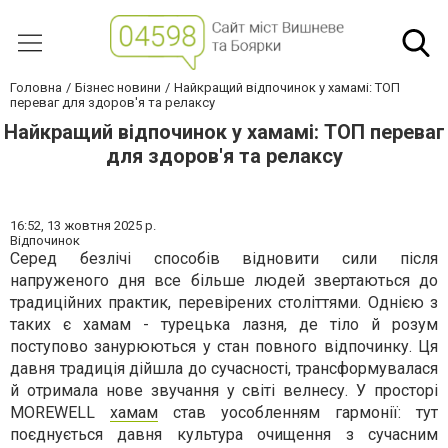
Головна
Бізнес новини
Найкращий відпочинок у хамамі: ТОП
переваг для здоров'я та релаксу
Найкращий відпочинок у хамамі: ТОП переваг
для здоров'я та релаксу
16:52,
13 жовтня 2025 р.
Відпочинок
Серед безлічі способів відновити сили після
напруженого дня все більше людей звертаються до
традиційних практик, перевірених століттями. Однією з
таких є хамам - турецька лазня, де тіло й розум
поступово занурюються у стан повного відпочинку. Ця
давня традиція дійшла до сучасності, трансформувалася
й отримала нове звучання у світі велнесу. У просторі
MOREWELL
хамам
став уособленням гармонії: тут
поєднується давня культура очищення з сучасним