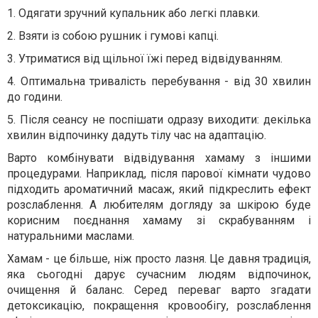
1. Одягати зручний купальник або легкі плавки.
2. Взяти із собою рушник і гумові капці.
3. Утриматися від щільної їжі перед відвідуванням.
4. Оптимальна тривалість перебування - від 30 хвилин
до години.
5. Після сеансу не поспішати одразу виходити: декілька
хвилин відпочинку дадуть тілу час на адаптацію.
Варто комбінувати відвідування хамаму з іншими
процедурами. Наприклад, після парової кімнати чудово
підходить ароматичний масаж, який підкреслить ефект
розслаблення. А любителям догляду за шкірою буде
корисним поєднання хамаму зі скрабуванням і
натуральними маслами.
Хамам - це більше, ніж просто лазня. Це давня традиція,
яка сьогодні дарує сучасним людям відпочинок,
очищення й баланс. Серед переваг варто згадати
детоксикацію, покращення кровообігу, розслаблення