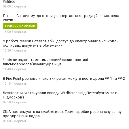
Politico
09:00,
6 серпня
Літо на Співочому: до столиці повертається традиційна виставка
квітів
Новини компаній
15:00,
5 серпня
У роботі Резерв+ стався збій: доступ до електронних військово-
облікових документів обмежений
15:50,
4 серпня
Чехія не надаватиме тимчасовий захист частині
військовозобов’язаних українців
11:40,
4 серпня
В Fire Point розповіли, скільки ракет можуть нести дрони FP-1 та FP-2
10:18,
4 серпня
Безпілотники атакували склади Wildberries під Петербургом та в
Підмосков’ї
09:50,
4 серпня
США претендують на «майже все»: Трамп зробив резонансну заяву
про українські надра
08:00,
2 серпня