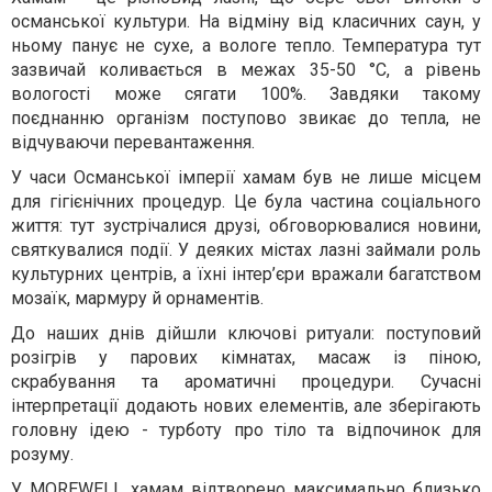
османської культури. На відміну від класичних саун, у
ньому панує не сухе, а вологе тепло. Температура тут
зазвичай коливається в межах 35-50 °С, а рівень
вологості може сягати 100%. Завдяки такому
поєднанню організм поступово звикає до тепла, не
відчуваючи перевантаження.
У часи Османської імперії хамам був не лише місцем
для гігієнічних процедур. Це була частина соціального
життя: тут зустрічалися друзі, обговорювалися новини,
святкувалися події. У деяких містах лазні займали роль
культурних центрів, а їхні інтер’єри вражали багатством
мозаїк, мармуру й орнаментів.
До наших днів дійшли ключові ритуали: поступовий
розігрів у парових кімнатах, масаж із піною,
скрабування та ароматичні процедури. Сучасні
інтерпретації додають нових елементів, але зберігають
головну ідею - турботу про тіло та відпочинок для
розуму.
У MOREWELL хамам відтворено максимально близько