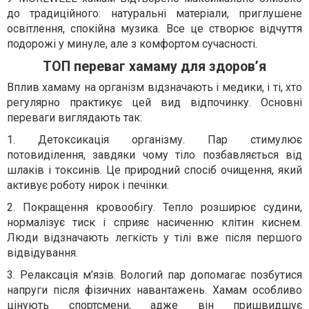
до традиційного: натуральні матеріали, приглушене
освітлення, спокійна музика. Все це створює відчуття
подорожі у минуле, але з комфортом сучасності.
ТОП переваг хамаму для здоров’я
Вплив хамаму на організм відзначають і медики, і ті, хто
регулярно практикує цей вид відпочинку. Основні
переваги виглядають так:
1. Детоксикація організму. Пар стимулює
потовиділення, завдяки чому тіло позбавляється від
шлаків і токсинів. Це природний спосіб очищення, який
активує роботу нирок і печінки.
2. Покращення кровообігу. Тепло розширює судини,
нормалізує тиск і сприяє насиченню клітин киснем.
Люди відзначають легкість у тілі вже після першого
відвідування.
3. Релаксація м’язів. Вологий пар допомагає позбутися
напруги після фізичних навантажень. Хамам особливо
цінують спортсмени, адже він пришвидшує