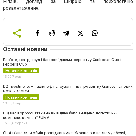
м’язів, догляд за шкірою та психологічне
розвантаження.
Останні новини
Вар’єте, театр, соул і блюзові джеми: серпень у Caribbean Club і
Pepper's Club
Новини компаній
13:00,
7 серпня
D2 Investments – надійне фінансування для розвитку бізнесу та нових
можливостей
Новини компаній
13:00,
7 серпня
Під час ворожої атаки на Київщину було знищено логістичний
комплекс компанії PUMA
15:03,
6 серпня
США відновили обмін розвідданими з Україною в повному обсязі, —