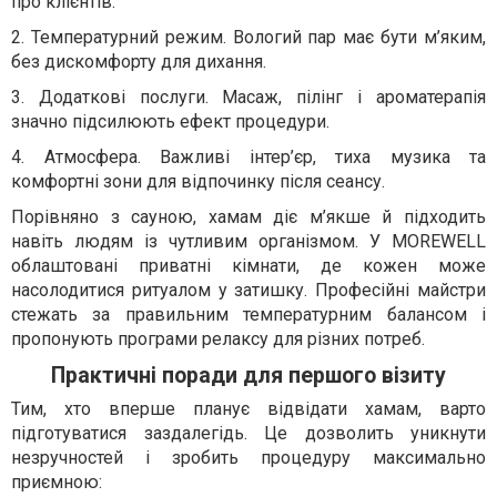
про клієнтів.
2. Температурний режим. Вологий пар має бути м’яким,
без дискомфорту для дихання.
3. Додаткові послуги. Масаж, пілінг і ароматерапія
значно підсилюють ефект процедури.
4. Атмосфера. Важливі інтер’єр, тиха музика та
комфортні зони для відпочинку після сеансу.
Порівняно з сауною, хамам діє м’якше й підходить
навіть людям із чутливим організмом. У MOREWELL
облаштовані приватні кімнати, де кожен може
насолодитися ритуалом у затишку. Професійні майстри
стежать за правильним температурним балансом і
пропонують програми релаксу для різних потреб.
Практичні поради для першого візиту
Тим, хто вперше планує відвідати хамам, варто
підготуватися заздалегідь. Це дозволить уникнути
незручностей і зробить процедуру максимально
приємною: