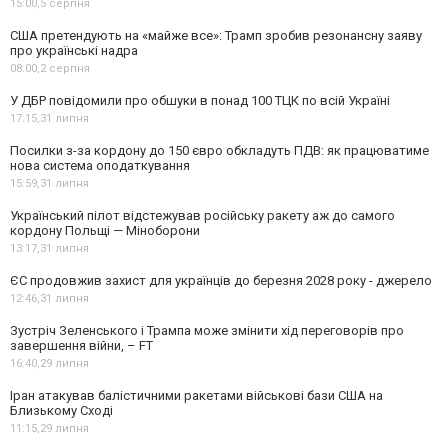
15:00,
5 серпня
США претендують на «майже все»: Трамп зробив резонансну заяву
про українські надра
08:00,
2 серпня
У ДБР повідомили про обшуки в понад 100 ТЦК по всій Україні
17:15,
31 липня
Посилки з-за кордону до 150 євро обкладуть ПДВ: як працюватиме
нова система оподаткування
15:59,
31 липня
Український пілот відстежував російську ракету аж до самого
кордону Польщі — Міноборони
13:17,
31 липня
ЄС продовжив захист для українців до березня 2028 року - джерело
12:46,
31 липня
Зустріч Зеленського і Трампа може змінити хід переговорів про
завершення війни, – FT
16:40,
29 липня
Іран атакував балістичними ракетами військові бази США на
Близькому Сході
11:15,
29 липня