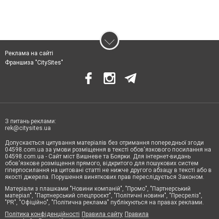
Реклама на сайті
Франшиза "CitySites"
З питань реклами:
rek@citysites.ua
Допускається цитування матеріалів без отримання попередньої згоди
04598.com.ua за умови розміщення в тексті обов'язкового посилання на
04598.com.ua - Сайт міст Вишневе та Боярки. Для інтернет-видань
обов'язкове розміщення прямого, відкритого для пошукових систем
гіперпосилання на цитовані статті не нижче другого абзацу в тексті або в
якості джерела. Порушення виняткових прав переслідується Законом.
Матеріали з плашками "Новини компаній", "Промо", "Партнерський
матеріал", "Партнерський спецпроєкт", "Політичні новини", "Пресреліз",
"PR", "Офіційно", "Політична реклама" публікуються на правах реклами.
Політика конфіденційності
Правила сайту
Правила