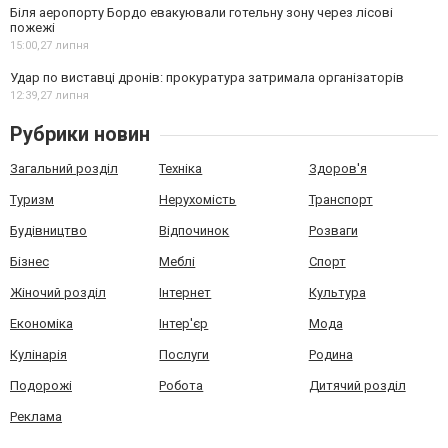
Біля аеропорту Бордо евакуювали готельну зону через лісові
пожежі
15:00,
27 липня
Удар по виставці дронів: прокуратура затримала організаторів
12:39,
27 липня
Рубрики новин
Загальний розділ
Техніка
Здоров'я
Туризм
Нерухомість
Транспорт
Будівництво
Відпочинок
Розваги
Бізнес
Меблі
Спорт
Жіночий розділ
Інтернет
Культура
Економіка
Інтер'єр
Мода
Кулінарія
Послуги
Родина
Подорожі
Робота
Дитячий розділ
Реклама