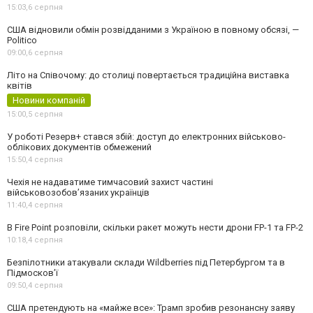
15:03,
6 серпня
США відновили обмін розвідданими з Україною в повному обсязі, —
Politico
09:00,
6 серпня
Літо на Співочому: до столиці повертається традиційна виставка
квітів
Новини компаній
15:00,
5 серпня
У роботі Резерв+ стався збій: доступ до електронних військово-
облікових документів обмежений
15:50,
4 серпня
Чехія не надаватиме тимчасовий захист частині
військовозобов’язаних українців
11:40,
4 серпня
В Fire Point розповіли, скільки ракет можуть нести дрони FP-1 та FP-2
10:18,
4 серпня
Безпілотники атакували склади Wildberries під Петербургом та в
Підмосков’ї
09:50,
4 серпня
США претендують на «майже все»: Трамп зробив резонансну заяву