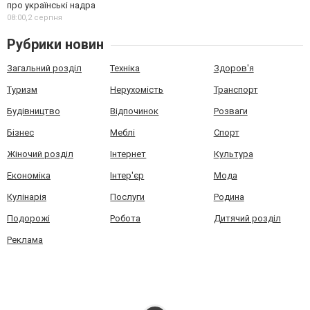
про українські надра
08:00,
2 серпня
Рубрики новин
Загальний розділ
Техніка
Здоров'я
Туризм
Нерухомість
Транспорт
Будівництво
Відпочинок
Розваги
Бізнес
Меблі
Спорт
Жіночий розділ
Інтернет
Культура
Економіка
Інтер'єр
Мода
Кулінарія
Послуги
Родина
Подорожі
Робота
Дитячий розділ
Реклама