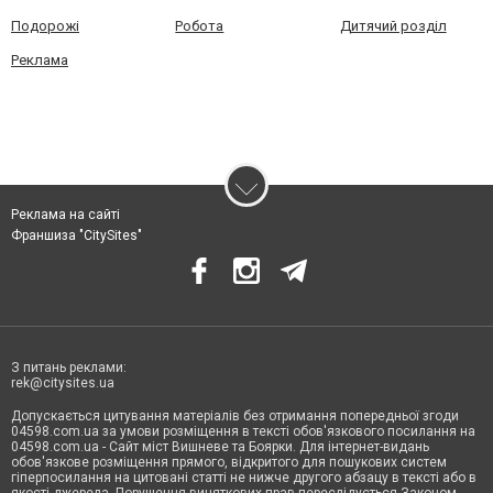
Подорожі
Робота
Дитячий розділ
Реклама
Реклама на сайті
Франшиза "CitySites"
З питань реклами:
rek@citysites.ua
Допускається цитування матеріалів без отримання попередньої згоди
04598.com.ua за умови розміщення в тексті обов'язкового посилання на
04598.com.ua - Сайт міст Вишневе та Боярки. Для інтернет-видань
обов'язкове розміщення прямого, відкритого для пошукових систем
гіперпосилання на цитовані статті не нижче другого абзацу в тексті або в
якості джерела. Порушення виняткових прав переслідується Законом.