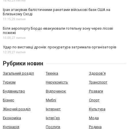
16:40,
29 липня
Іран атакував балістичними ракетами військові бази США на
Близькому Сході
11:15,
29 липня
Біля аеропорту Бордо евакуювали готельну зону через лісові
пожежі
15:00,
27 липня
Удар по виставці дронів: прокуратура затримала організаторів
12:39,
27 липня
Рубрики новин
Загальний розділ
Техніка
Здоров'я
Туризм
Нерухомість
Транспорт
Будівництво
Відпочинок
Розваги
Бізнес
Меблі
Спорт
Жіночий розділ
Інтернет
Культура
Економіка
Інтер'єр
Мода
Кулінарія
Послуги
Родина