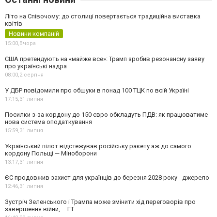
Літо на Співочому: до столиці повертається традиційна виставка
квітів
Новини компаній
15:00,
Вчора
США претендують на «майже все»: Трамп зробив резонансну заяву
про українські надра
08:00,
2 серпня
У ДБР повідомили про обшуки в понад 100 ТЦК по всій Україні
17:15,
31 липня
Посилки з-за кордону до 150 євро обкладуть ПДВ: як працюватиме
нова система оподаткування
15:59,
31 липня
Український пілот відстежував російську ракету аж до самого
кордону Польщі — Міноборони
13:17,
31 липня
ЄС продовжив захист для українців до березня 2028 року - джерело
12:46,
31 липня
Зустріч Зеленського і Трампа може змінити хід переговорів про
завершення війни, – FT