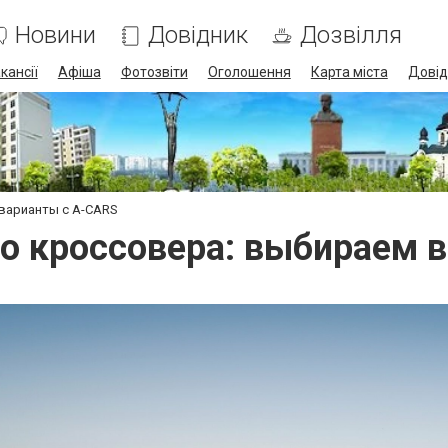
Новини
Довідник
Дозвілля
кансії
Афіша
Фотозвіти
Оголошення
Карта міста
Довід
 варианты с A-CARS
го кроссовера: выбираем 