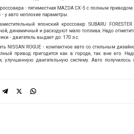
кроссовера - пятиместная MAZDA CX-5 с полным приводом.
с - у авто неплохие параметры.
 вместительный японский кроссовер SUBARU FORESTER
ной, динамичный и расходуют мало топлива. Надо отметит
ики -
двигатель выдает до: 170 л.с.
ать NISSAN ROGUE - компактное авто со стильным дизайн
лный привод пригодится как в городе, так вне его. Над
ти, улучшенную двигательную систему. Авто получилос