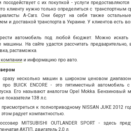
и посодействует с их покупкой - услуги предоставляются
 что клиенту нужно только определиться с транспортным 
циалисты A-Cars. Они берут на себя также остальны
ем и доставкой транспорта в Украине. У клиентов есть в
обрести автомобиль под любой бюджет. Можно искать 
е машины. На сайте удастся рассчитать предварительно, 
вка, растаможка.
 компании
и информацию про авто.
овером
ло сразу несколько машин в широком ценовом диапазон
ь про
BUICK ENCORE - это пятиместный автомобиль с
уска. Его называют аналогом Opel Mokka. Бензиновый м
 показатели 138 л.с.
 присмотреться к полноприводному NISSAN JUKE 2012 го
и этом радует компактностью.
россовер MITSUBISHI OUTLANDER SPORT - здесь пред
енчатая АКПП, двигатель 2,0 л.