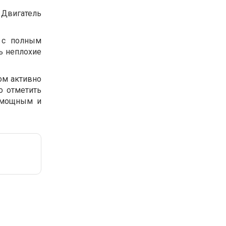
 Двигатель
 с полным
ь неплохие
ом активно
о отметить
ь мощным и