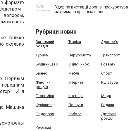
 в формате
12:39,
Удар по виставці дронів: прокуратура
средством -
27 липня
затримала організаторів
е вопросы,
озможность
Рубрики новин
не только
Загальний
Техніка
Здоров'я
во сколько
розділ
Туризм
Нерухомість
Транспорт
Будівництво
Відпочинок
Розваги
Бізнес
Меблі
Спорт
е.
Первым
Жіночий
Інтернет
Культура
 передним
розділ
отор 1,4 л
Економіка
Інтер'єр
Мода
Кулінарія
Послуги
Родина
да. Машина
Подорожі
Робота
Дитячий
розділ
усмотрены
Реклама