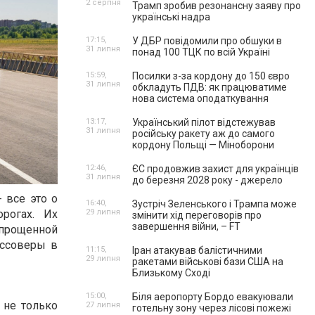
2 серпня
Трамп зробив резонансну заяву про
українські надра
17:15,
У ДБР повідомили про обшуки в
31 липня
понад 100 ТЦК по всій Україні
15:59,
Посилки з-за кордону до 150 євро
31 липня
обкладуть ПДВ: як працюватиме
нова система оподаткування
13:17,
Український пілот відстежував
31 липня
російську ракету аж до самого
кордону Польщі — Міноборони
12:46,
ЄС продовжив захист для українців
31 липня
до березня 2028 року - джерело
 все это о
16:40,
Зустріч Зеленського і Трампа може
рогах. Их
29 липня
змінити хід переговорів про
завершення війни, – FT
упрощенной
оссоверы в
11:15,
Іран атакував балістичними
29 липня
ракетами військові бази США на
Близькому Сході
15:00,
Біля аеропорту Бордо евакуювали
 не только
27 липня
готельну зону через лісові пожежі