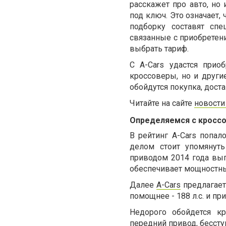
расскажет про авто, но 
под ключ. Это означает,
подборку составят спе
связанные с приобретени
выбрать тариф.
С A-Cars удастся при
кроссоверы, но и други
обойдутся покупка, доста
Читайте на сайте
новости
Определяемся с кросс
В рейтинг A-Cars попа
делом стоит упомянут
приводом 2014 года вып
обеспечивает мощностные
Далее
A-Cars
предлагает
помощнее - 188 л.с. и пр
Недорого обойдется к
передний привод, бесступ