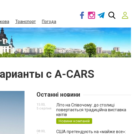
кова
Транспорт
Погода
варианты с A-CARS
Останні новини
15:00,
Літо на Співочому: до столиці
5 серпня
повертається традиційна виставка
квітів
Новини компаній
08:00,
США претендують на «майже все»: