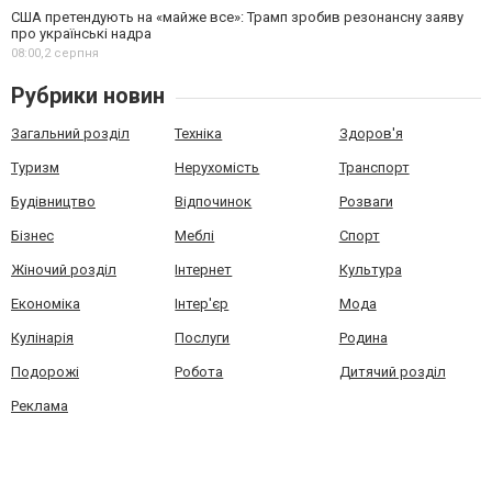
США претендують на «майже все»: Трамп зробив резонансну заяву
про українські надра
08:00,
2 серпня
Рубрики новин
Загальний розділ
Техніка
Здоров'я
Туризм
Нерухомість
Транспорт
Будівництво
Відпочинок
Розваги
Бізнес
Меблі
Спорт
Жіночий розділ
Інтернет
Культура
Економіка
Інтер'єр
Мода
Кулінарія
Послуги
Родина
Подорожі
Робота
Дитячий розділ
Реклама