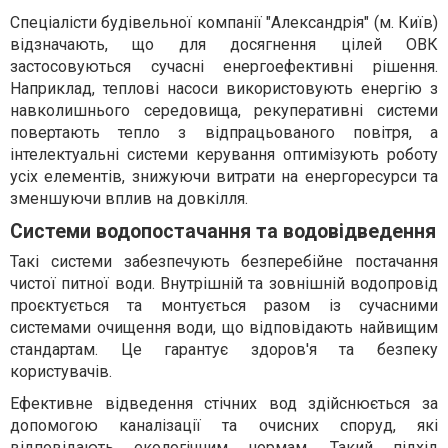
Спеціалісти будівельної компанії "Александрія" (м. Київ)
відзначають, що для досягнення цілей ОВК
застосовуються сучасні енергоефективні рішення.
Наприклад, теплові насоси використовують енергію з
навколишнього середовища, рекуперативні системи
повертають тепло з відпрацьованого повітря, а
інтелектуальні системи керування оптимізують роботу
усіх елементів, знижуючи витрати на енергоресурси та
зменшуючи вплив на довкілля.
Системи водопостачання та водовідведення
Такі системи забезпечують безперебійне постачання
чистої питної води. Внутрішній та зовнішній водопровід
проєктується та монтується разом із сучасними
системами очищення води, що відповідають найвищим
стандартам. Це гарантує здоров'я та безпеку
користувачів.
Ефективне відведення стічних вод здійснюється за
допомогою каналізації та очисних споруд, які
відповідають екологічним нормам. Такий підхід