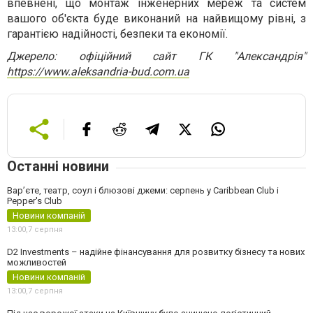
впевнені, що монтаж інженерних мереж та систем
вашого об'єкта буде виконаний на найвищому рівні, з
гарантією надійності, безпеки та економії.
Джерело: офіційний сайт ГК "Александрія"
https://www.aleksandria-bud.com.ua
Останні новини
Вар’єте, театр, соул і блюзові джеми: серпень у Caribbean Club і
Pepper's Club
Новини компаній
13:00,
7 серпня
D2 Investments – надійне фінансування для розвитку бізнесу та нових
можливостей
Новини компаній
13:00,
7 серпня