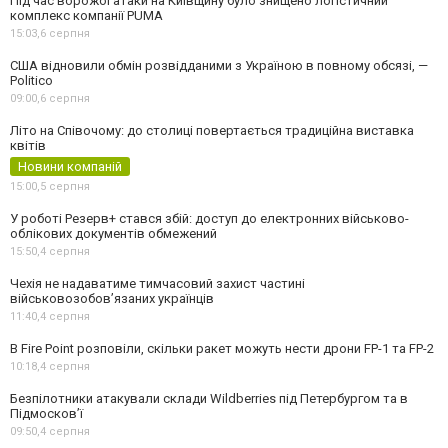
Під час ворожої атаки на Київщину було знищено логістичний
комплекс компанії PUMA
15:03,
6 серпня
США відновили обмін розвідданими з Україною в повному обсязі, —
Politico
09:00,
6 серпня
Літо на Співочому: до столиці повертається традиційна виставка
квітів
Новини компаній
15:00,
5 серпня
У роботі Резерв+ стався збій: доступ до електронних військово-
облікових документів обмежений
15:50,
4 серпня
Чехія не надаватиме тимчасовий захист частині
військовозобов’язаних українців
11:40,
4 серпня
В Fire Point розповіли, скільки ракет можуть нести дрони FP-1 та FP-2
10:18,
4 серпня
Безпілотники атакували склади Wildberries під Петербургом та в
Підмосков’ї
09:50,
4 серпня