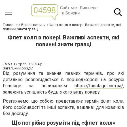
Головна
Бізнес новини
Флет колл в покері. Важливі аспекти, які
повинні знати гравці
Флет колл в покері. Важливі аспекти, які
повинні знати гравці
15:59,
17 травня 2024 р.
Загальний розділ
Від розуміння та знання певних термінів, про які
детально розповідається в першоджерелі на ресурсі
Funstage за посиланням
https://funstage.com.ua/
,
залежить успішність будь-якого виду покеру.
Розглянемо, що собою представляє термін флет колл,
його особливості та інші аспекти, важливі для новачків
без досвіду.
Що потрібно розуміти під «флет колл»