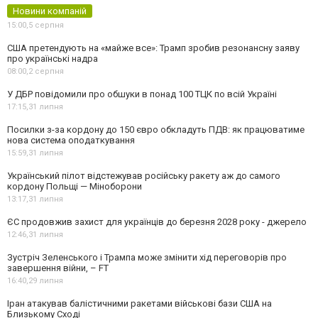
Новини компаній
15:00,
5 серпня
США претендують на «майже все»: Трамп зробив резонансну заяву
про українські надра
08:00,
2 серпня
У ДБР повідомили про обшуки в понад 100 ТЦК по всій Україні
17:15,
31 липня
Посилки з-за кордону до 150 євро обкладуть ПДВ: як працюватиме
нова система оподаткування
15:59,
31 липня
Український пілот відстежував російську ракету аж до самого
кордону Польщі — Міноборони
13:17,
31 липня
ЄС продовжив захист для українців до березня 2028 року - джерело
12:46,
31 липня
Зустріч Зеленського і Трампа може змінити хід переговорів про
завершення війни, – FT
16:40,
29 липня
Іран атакував балістичними ракетами військові бази США на
Близькому Сході