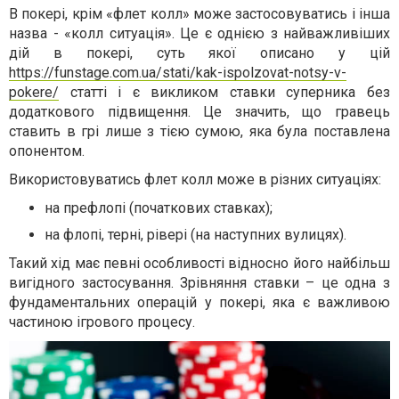
В покері, крім «флет колл» може застосовуватись і інша
назва - «колл ситуація». Це є однією з найважливіших
дій в покері, суть якої описано у цій
https://funstage.com.ua/stati/kak-ispolzovat-notsy-v-
pokere/
статті і є викликом ставки суперника без
додаткового підвищення. Це значить, що гравець
ставить в грі лише з тією сумою, яка була поставлена
опонентом.
Використовуватись флет колл може в різних ситуаціях:
на префлопі (початкових ставках);
на флопі, терні, рівері (на наступних вулицях).
Такий хід має певні особливості відносно його найбільш
вигідного застосування. Зрівняння ставки – це одна з
фундаментальних операцій у покері, яка є важливою
частиною ігрового процесу.