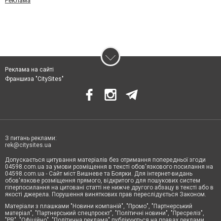
Реклама
Реклама на сайті
Франшиза "CitySites"
З питань реклами:
rek@citysites.ua
Допускається цитування матеріалів без отримання попередньої згоди
04598.com.ua за умови розміщення в тексті обов'язкового посилання на
04598.com.ua - Сайт міст Вишневе та Боярки. Для інтернет-видань
обов'язкове розміщення прямого, відкритого для пошукових систем
гіперпосилання на цитовані статті не нижче другого абзацу в тексті або в
якості джерела. Порушення виняткових прав переслідується Законом.
Матеріали з плашками "Новини компаній", "Промо", "Партнерський
матеріал", "Партнерський спецпроєкт", "Політичні новини", "Пресреліз",
"PR", "Офіційно", "Політична реклама" публікуються на правах реклами.