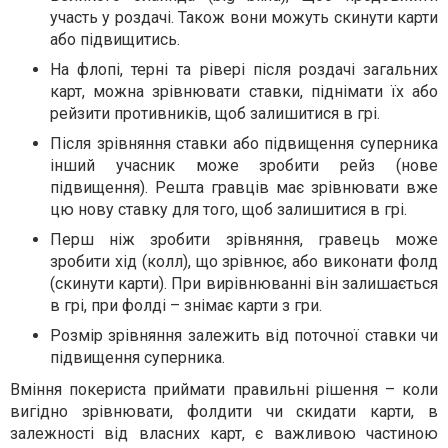
участь у роздачі. Також вони можуть скинути карти
або підвищитись.
На флопі, терні та рівері після роздачі загальних
карт, можна зрівнювати ставки, піднімати їх або
рейзити противників, щоб залишитися в грі.
Після зрівняння ставки або підвищення суперника
інший учасник може зробити рейз (нове
підвищення). Решта гравців має зрівнювати вже
цю нову ставку для того, щоб залишитися в грі.
Перш ніж зробити зрівняння, гравець може
зробити хід (колл), що зрівнює, або виконати фолд
(скинути карти). При вирівнюванні він залишається
в грі, при фолді – знімає карти з гри.
Розмір зрівняння залежить від поточної ставки чи
підвищення суперника.
Вміння покериста приймати правильні рішення – коли
вигідно зрівнювати, фолдити чи скидати карти, в
залежності від власних карт, є важливою частиною