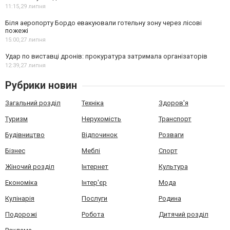
11:15,
29 липня
Біля аеропорту Бордо евакуювали готельну зону через лісові
пожежі
15:00,
27 липня
Удар по виставці дронів: прокуратура затримала організаторів
12:39,
27 липня
Рубрики новин
Загальний розділ
Техніка
Здоров'я
Туризм
Нерухомість
Транспорт
Будівництво
Відпочинок
Розваги
Бізнес
Меблі
Спорт
Жіночий розділ
Інтернет
Культура
Економіка
Інтер'єр
Мода
Кулінарія
Послуги
Родина
Подорожі
Робота
Дитячий розділ