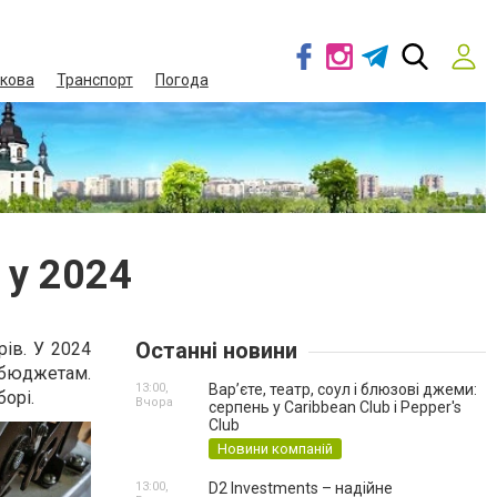
кова
Транспорт
Погода
 у 2024
Останні новини
ів. У 2024
а бюджетам.
13:00,
Вар’єте, театр, соул і блюзові джеми:
борі.
Вчора
серпень у Caribbean Club і Pepper's
Club
Новини компаній
13:00,
D2 Investments – надійне