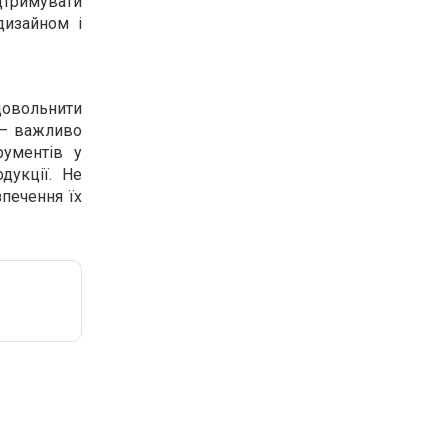
дтримувати
дизайном і
довольнити
 — важливо
рументів у
дукції. Не
зпечення їх