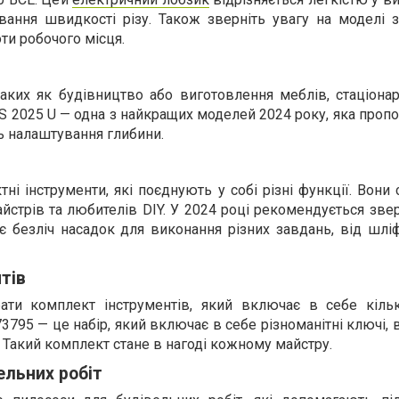
ання швидкості різу. Також зверніть увагу на моделі 
ти робочого місця.
аких як будівництво або виготовлення меблів, стаціонар
TS 2025 U — одна з найкращих моделей 2024 року, яка проп
ть налаштування глибини.
ні інструменти, які поєднують у собі різні функції. Вони
стрів та любителів DIY. У 2024 році рекомендується зве
є безліч насадок для виконання різних завдань, від шлі
тів
бати комплект інструментів, який включає в себе кіль
3795 — це набір, який включає в себе різноманітні ключі, 
. Такий комплект стане в нагоді кожному майстру.
ельних робіт