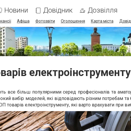
Новини
Довідник
Дозвілля
кансії
Афіша
Фотозвіти
Оголошення
Карта міста
Довід
варів електроінструменту
ть все більш популярними серед професіоналів та аматор
окий вибір моделей, які відповідають різним потребам т
ТОП товарів електроінструменту, які варто врахувати при ви