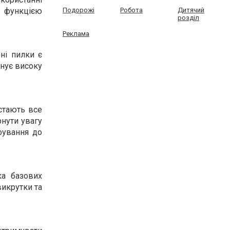
з функцією
Подорожі
Робота
Дитячий
розділ
Реклама
ні пилки є
онує високу
 стають все
рнути увагу
фування до
ка базових
викрутки та