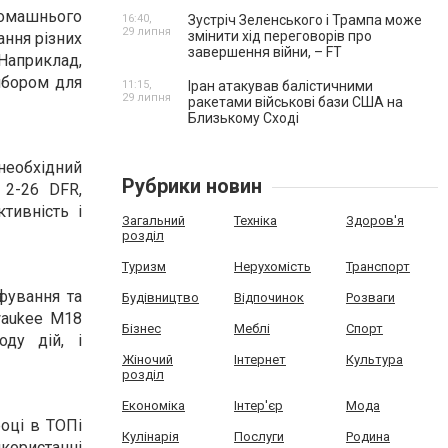
домашнього
16:40,
Зустріч Зеленського і Трампа може
29 липня
змінити хід переговорів про
ання різних
завершення війни, – FT
 Наприклад,
ибором для
11:15,
Іран атакував балістичними
29 липня
ракетами військові бази США на
Близькому Сході
необхідний
Рубрики новин
 2-26 DFR,
тивність і
Загальний
Техніка
Здоров'я
розділ
Туризм
Нерухомість
Транспорт
фування та
Будівництво
Відпочинок
Розваги
waukee M18
Бізнес
Меблі
Спорт
ду дій, і
Жіночий
Інтернет
Культура
розділ
Економіка
Інтер'єр
Мода
році в ТОПі
Кулінарія
Послуги
Родина
икористанні