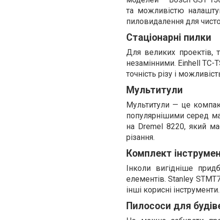
та можливістю налаштув
пиловидалення для чисто
Стаціонарні пилки
Для великих проектів, т
незамінними. Einhell TC-
точність різу і можливіс
Мультитули
Мультитули — це компакт
популярнішими серед май
на Dremel 8220, який ма
різання.
Комплект інструмен
Інколи вигідніше прид
елементів. Stanley STMT7
інші корисні інструменти
Пилососи для будів