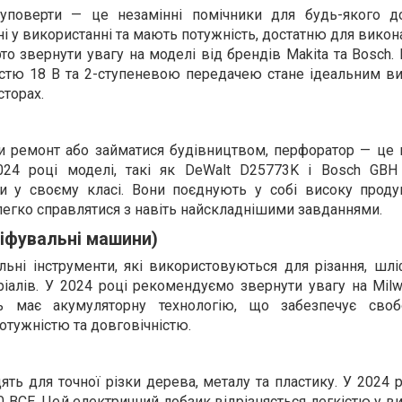
руповерти — це незамінні помічники для будь-якого 
чні у використанні та мають потужність, достатню для викон
то звернути увагу на моделі від брендів Makita та Bosch.
істю 18 В та 2-ступеневою передачею стане ідеальним в
торах.
и ремонт або займатися будівництвом, перфоратор — це 
024 році моделі, такі як DeWalt D25773K і Bosch GBH
 у своєму класі. Вони поєднують у собі високу продук
 легко справлятися з навіть найскладнішими завданнями.
ліфувальні машини)
ьні інструменти, які використовуються для різання, шлі
ріалів. У 2024 році рекомендуємо звернути увагу на Mil
 має акумуляторну технологію, що забезпечує свобо
отужністю та довговічністю.
ять для точної різки дерева, металу та пластику. У 2024 
0 BCE. Цей
електричний лобзик
відрізняється легкістю у в