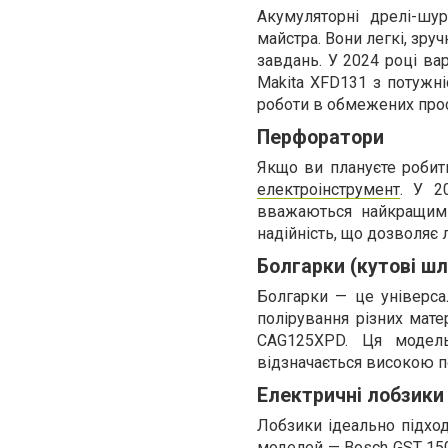
Акумуляторні дрелі-шу
майстра. Вони легкі, зру
завдань. У 2024 році вар
Makita XFD131 з потужн
роботи в обмежених прос
Перфоратори
Якщо ви плануєте робит
електроінструмент
. У 2
вважаються найкращими
надійність, що дозволяє
Болгарки (кутові ш
Болгарки — це універсал
полірування різних мате
CAG125XPD. Ця модель
відзначається високою п
Електричні лобзики
Лобзики ідеально підход
моделей — Bosch GST 15