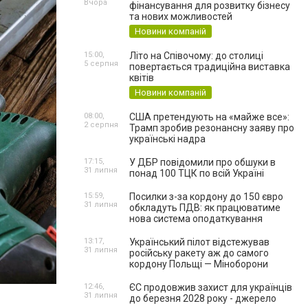
Вчора
фінансування для розвитку бізнесу
та нових можливостей
Новини компаній
15:00,
Літо на Співочому: до столиці
5 серпня
повертається традиційна виставка
квітів
Новини компаній
08:00,
США претендують на «майже все»:
2 серпня
Трамп зробив резонансну заяву про
українські надра
17:15,
У ДБР повідомили про обшуки в
31 липня
понад 100 ТЦК по всій Україні
15:59,
Посилки з-за кордону до 150 євро
31 липня
обкладуть ПДВ: як працюватиме
нова система оподаткування
13:17,
Український пілот відстежував
31 липня
російську ракету аж до самого
кордону Польщі — Міноборони
12:46,
ЄС продовжив захист для українців
31 липня
до березня 2028 року - джерело