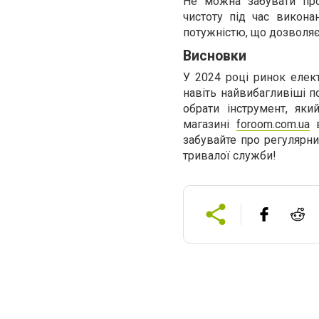
Не можна забувати про
чистоту під час викона
потужністю, що дозволяє
Висновки
У 2024 році ринок елек
навіть найвибагливіші п
обрати інструмент, як
магазині
foroom.com.ua
в
забувайте про регулярни
тривалої служби!