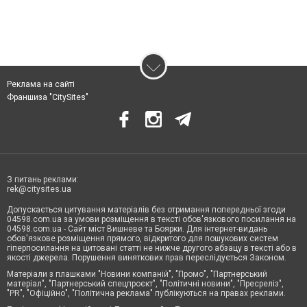
Реклама на сайті
Франшиза "CitySites"
З питань реклами:
rek@citysites.ua
Допускається цитування матеріалів без отримання попередньої згоди
04598.com.ua за умови розміщення в тексті обов'язкового посилання на
04598.com.ua - Сайт міст Вишневе та Боярки. Для інтернет-видань
обов'язкове розміщення прямого, відкритого для пошукових систем
гіперпосилання на цитовані статті не нижче другого абзацу в тексті або в
якості джерела. Порушення виняткових прав переслідується Законом.
Матеріали з плашками "Новини компаній", "Промо", "Партнерський
матеріал", "Партнерський спецпроєкт", "Політичні новини", "Пресреліз",
"PR", "Офіційно", "Політична реклама" публікуються на правах реклами.