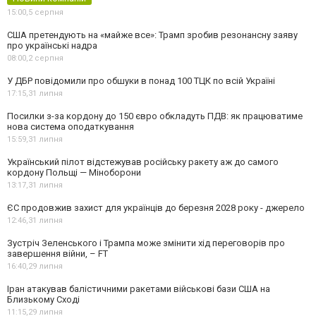
15:00,
5 серпня
США претендують на «майже все»: Трамп зробив резонансну заяву
про українські надра
08:00,
2 серпня
У ДБР повідомили про обшуки в понад 100 ТЦК по всій Україні
17:15,
31 липня
Посилки з-за кордону до 150 євро обкладуть ПДВ: як працюватиме
нова система оподаткування
15:59,
31 липня
Український пілот відстежував російську ракету аж до самого
кордону Польщі — Міноборони
13:17,
31 липня
ЄС продовжив захист для українців до березня 2028 року - джерело
12:46,
31 липня
Зустріч Зеленського і Трампа може змінити хід переговорів про
завершення війни, – FT
16:40,
29 липня
Іран атакував балістичними ракетами військові бази США на
Близькому Сході
11:15,
29 липня