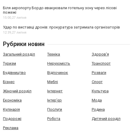
Біля аеропорту Бордо евакуювали готельну зону через лісові
пожежі
15:00,
27 липня
Удар по виставці дронів: прокуратура затримала організаторів
12:39,
27 липня
Рубрики новин
Загальний розділ
Техніка
Здоров'я
Туризм
Нерухомість
Транспорт
Будівництво
Відпочинок
Розваги
Бізнес
Меблі
Спорт
Жіночий розділ
Інтернет
Культура
Економіка
Інтер'єр
Мода
Кулінарія
Послуги
Родина
Подорожі
Робота
Дитячий розділ
Реклама