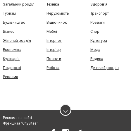
Загальний розділ
Техніка
Здоров'я
Туризм
Нерухомість
Транспорт
Будівництво
Відпочинок
Розваги
Бізнес
Меблі
Спорт
Жіночий розділ
Інтернет
Культура
Економіка
Інтер'єр
Мода
Кулінарія
Послуги
Родина
Подорожі
Робота
Дитячий розділ
Реклама
Реклама на сайті
Франшиза "CitySites"