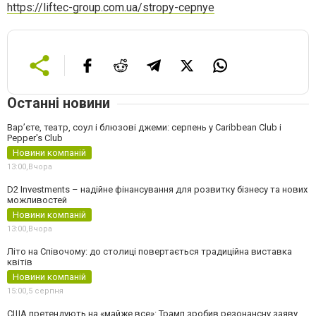
https://liftec-group.com.ua/stropy-cepnye
Останні новини
Вар’єте, театр, соул і блюзові джеми: серпень у Caribbean Club і
Pepper's Club
Новини компаній
13:00,
Вчора
D2 Investments – надійне фінансування для розвитку бізнесу та нових
можливостей
Новини компаній
13:00,
Вчора
Літо на Співочому: до столиці повертається традиційна виставка
квітів
Новини компаній
15:00,
5 серпня
США претендують на «майже все»: Трамп зробив резонансну заяву