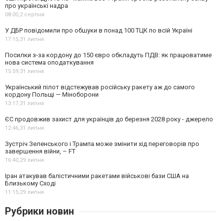
про українські надра
08:00,
2 серпня
У ДБР повідомили про обшуки в понад 100 ТЦК по всій Україні
17:15,
31 липня
Посилки з-за кордону до 150 євро обкладуть ПДВ: як працюватиме
нова система оподаткування
15:59,
31 липня
Український пілот відстежував російську ракету аж до самого
кордону Польщі — Міноборони
13:17,
31 липня
ЄС продовжив захист для українців до березня 2028 року - джерело
12:46,
31 липня
Зустріч Зеленського і Трампа може змінити хід переговорів про
завершення війни, – FT
16:40,
29 липня
Іран атакував балістичними ракетами військові бази США на
Близькому Сході
11:15,
29 липня
Рубрики новин