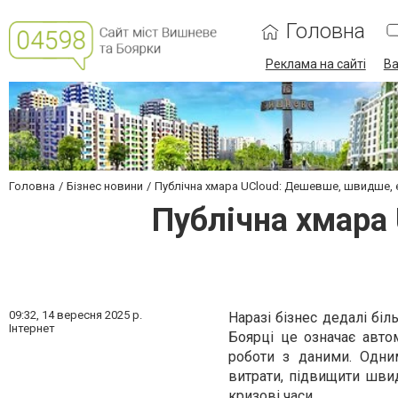
Головна
Реклама на сайті
Ва
Головна
Бізнес новини
Публічна хмара UCloud: Дешевше, швидше, 
Публічна хмара
09:32,
14 вересня 2025 р.
Наразі бізнес дедалі бі
Інтернет
Боярці це означає авто
роботи з даними. Одни
витрати, підвищити швид
кризові часи.