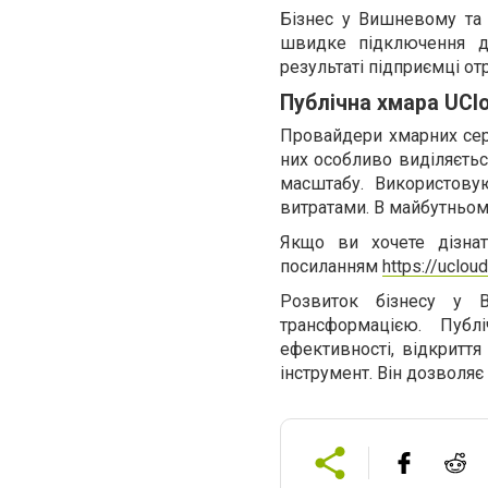
Бізнес у Вишневому та 
швидке підключення до
результаті підприємці о
Публічна хмара UClo
Провайдери хмарних сер
них особливо виділяєтьс
масштабу. Використову
витратами. В майбутньом
Якщо ви хочете дізнат
посиланням
https://uclou
Розвиток бізнесу у 
трансформацією. Публ
ефективності, відкриття
інструмент. Він дозволя