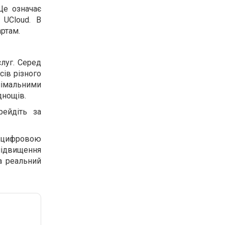
Це означає
 UCloud. В
артам.
луг. Серед
сів різного
німальними
днощів.
рейдіть за
 цифровою
ідвищення
а реальний