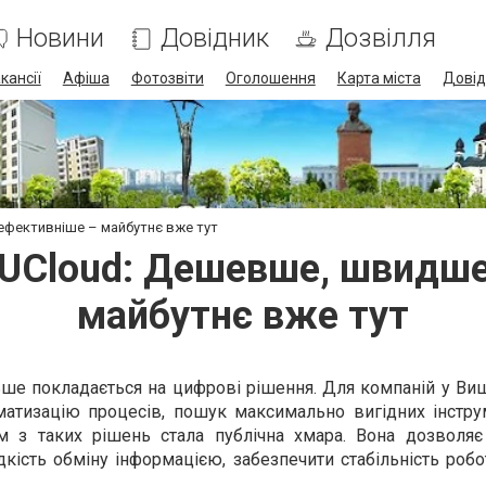
Новини
Довідник
Дозвілля
кансії
Афіша
Фотозвіти
Оголошення
Карта міста
Довід
ефективніше – майбутнє вже тут
 UCloud: Дешевше, швидше
майбутнє вже тут
льше покладається на цифрові рішення. Для компаній у В
матизацію процесів, пошук максимально вигідних інстру
м з таких рішень стала публічна хмара. Вона дозволяє
кість обміну інформацією, забезпечити стабільність робо