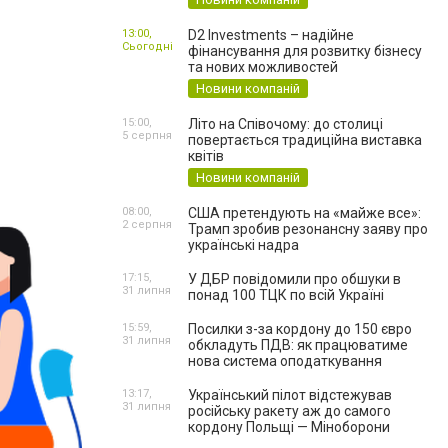
13:00,
D2 Investments – надійне
Сьогодні
фінансування для розвитку бізнесу
та нових можливостей
Новини компаній
15:00,
Літо на Співочому: до столиці
5 серпня
повертається традиційна виставка
квітів
Новини компаній
08:00,
США претендують на «майже все»:
2 серпня
Трамп зробив резонансну заяву про
українські надра
17:15,
У ДБР повідомили про обшуки в
31 липня
понад 100 ТЦК по всій Україні
15:59,
Посилки з-за кордону до 150 євро
31 липня
обкладуть ПДВ: як працюватиме
нова система оподаткування
13:17,
Український пілот відстежував
31 липня
російську ракету аж до самого
кордону Польщі — Міноборони