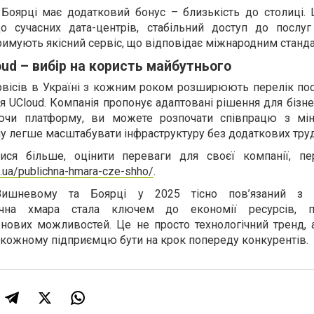
Боярці має додатковий бонус – близькість до столиці. 
 сучасних дата-центрів, стабільний доступ до послуг
тримують якісний сервіс, що відповідає міжнародним станд
ud – вибір на користь майбутнього
вісів в Україні з кожним роком розширюють перелік пос
я UCloud. Компанія пропонує адаптовані рішення для бізне
ючи платформу, ви можете розпочати співпрацю з мі
у легше масштабувати інфраструктуру без додаткових тру
ися більше, оцінити переваги для своєї компанії, пе
d.ua/publichna-hmara-cze-shho/
.
Вишневому та Боярці у 2025 тісно пов’язаний з
ічна хмара стала ключем до економії ресурсів, п
 нових можливостей. Це не просто технологічний тренд, 
є кожному підприємцю бути на крок попереду конкурентів.