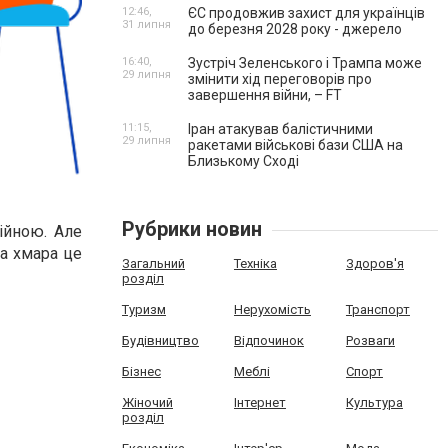
12:46,
ЄС продовжив захист для українців
31 липня
до березня 2028 року - джерело
16:40,
Зустріч Зеленського і Трампа може
29 липня
змінити хід переговорів про
завершення війни, – FT
11:15,
Іран атакував балістичними
29 липня
ракетами військові бази США на
Близькому Сході
Рубрики новин
ійною. Але
на хмара це
Загальний
Техніка
Здоров'я
розділ
Туризм
Нерухомість
Транспорт
Будівництво
Відпочинок
Розваги
Бізнес
Меблі
Спорт
Жіночий
Інтернет
Культура
розділ