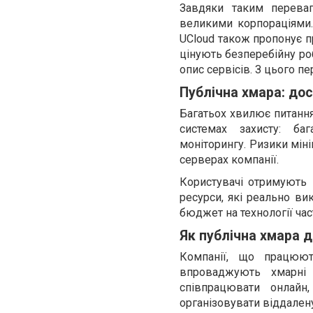
Завдяки таким перева
великими корпораціями. 
UCloud також пропонує п
цінують безперебійну ро
опис сервісів. З цього п
Публічна хмара: дос
Багатьох хвилює питання 
системах захисту: ба
моніторингу. Ризики міні
серверах компанії.
Користувачі отримують п
ресурси, які реально ви
бюджет на технології ча
Як публічна хмара д
Компанії, що працюют
впроваджують хмарні
співпрацювати онлайн
організовувати віддалену