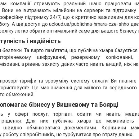
гам компанії отримують реальний шанс працювати на
Вони не витрачають мільйони на сервери та підтримку ІТ
рофесійну підтримку 24/7, що є критично важливим для ко
боту. А ще доступ до
ucloud.ua/publichna-hmara-cze-shho
дає
ереліку легко обрати оптимальний саме для вашого бізнесу 
тупність і надійність
безпеки. Та варто пам’ятати, що публічна хмара базується 
гаторівневому шифруванні, резервному копіюванні, п
мізовані, а рівень захисту даних часто навіть вищий, ніж н
розорі тарифи та зрозумілу систему оплати. Ви платите 
користовуєте. Це має значення для малого та середнього 
сто обмежений.
опомагає бізнесу у Вишневому та Боярці
ь у сфері послуг, торгівлі, освіти чи навіть меди
 рішення. Для них публічна хмара це можливість 
, швидко обмінюватися документами. Керівники ма
 роботу співробітників, не турбуватися про втрату даних.