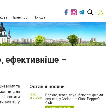
кова
Транспорт
Погода
, ефективніше –
Останні новини
ишневому та
ментів для
13:00,
Вар’єте, театр, соул і блюзові джеми:
 скоротити
Сьогодні
серпень у Caribbean Club і Pepper's
ти навіть у
Club
Новини компаній