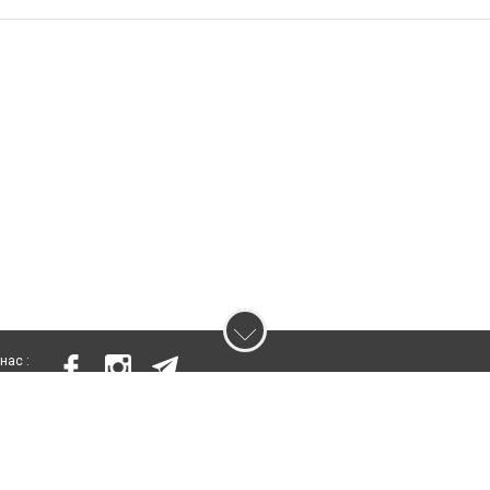
нас :
ування матеріалів без отримання попередньої згоди 04598.com.ua за умови
вого посилання на 04598.com.ua - Сайт міст Вишневе та Боярки. Для інтернет-
іщення прямого, відкритого для пошукових систем гіперпосилання на цитован