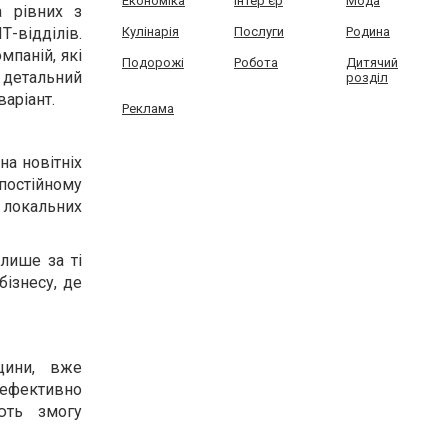
Економіка
Інтер'єр
Мода
 рівних з
Кулінарія
Послуги
Родина
-відділів.
мпаній, які
Подорожі
Робота
Дитячий
 детальний
розділ
варіант.
Реклама
на новітніх
остійному
а локальних
лише за ті
бізнесу, де
цини, вже
ефективно
ють змогу