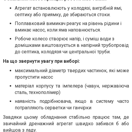
Агрегат встановлюють у колодязі, вигрібній ямі,
септику або приямку, де збираються стоки.
Поплавковий вимикач реагує на рівень рідини і
вмикає насос, коли яма наповнюється.
Робоче колесо створює напір, і суміш води з
домішками виштовхується в напірний трубопровід
до септика, колодязя чи центральної труби.
На що звернути увагу при виборі:
максимальний діаметр твердих частинок, які може
пропустити насос
матеріал корпусу та імпелера (чавун, нержавіюча
сталь, технополімер)
наявність подрібнювача, якщо в систему часто
потрапляють серветки чи ганчірки
Завдяки цьому обладнання стабільно працює там, де
звичайний дренажний агрегат швидко забився б або
вийшов з ладу.