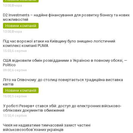
13:00,
Вчора
D2 Investments – надійне фінансування для розвитку бізнесу та нових
можливостей
Новини компаній
13:00,
Вчора
Під час ворожої атаки на Київщину було знищено логістичний
комплекс компанії PUMA
15:03,
6 серпня
США відновили обмін розвідданими з Україною в повному обсязі, —
Politico
09:00,
6 серпня
Літо на Співочому: до столиці повертається традиційна виставка
квітів
Новини компаній
15:00,
5 серпня
У роботі Резерв+ стався збій: доступ до електронних військово-
облікових документів обмежений
15:50,
4 серпня
Чехія не надаватиме тимчасовий захист частині
військовозобов’язаних українців