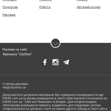
Подорожі
Робота
Дитячий розділ
Реклама
Реклама на сайті
Франшиза "CitySites"
З питань реклами:
rek@citysites.ua
Допускається цитування матеріалів без отримання попередньої згоди
04598.com.ua за умови розміщення в тексті обов'язкового посилання на
04598.com.ua - Сайт міст Вишневе та Боярки. Для інтернет-видань
обов'язкове розміщення прямого, відкритого для пошукових систем
гіперпосилання на цитовані статті не нижче другого абзацу в тексті або в