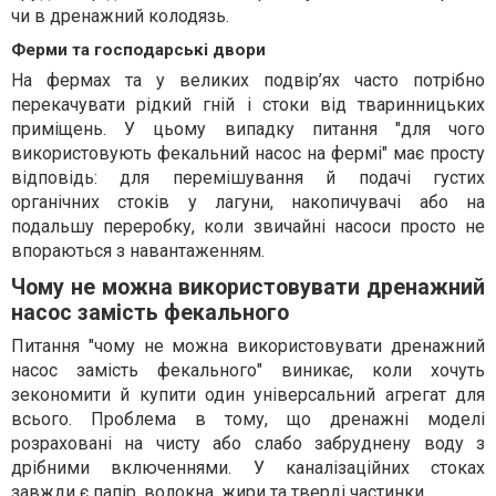
чи в дренажний колодязь.
Ферми та господарські двори
На фермах та у великих подвір’ях часто потрібно
перекачувати рідкий гній і стоки від тваринницьких
приміщень. У цьому випадку питання "для чого
використовують фекальний насос на фермі" має просту
відповідь: для перемішування й подачі густих
органічних стоків у лагуни, накопичувачі або на
подальшу переробку, коли звичайні насоси просто не
впораються з навантаженням.
Чому не можна використовувати дренажний
насос замість фекального
Питання "чому не можна використовувати дренажний
насос замість фекального" виникає, коли хочуть
зекономити й купити один універсальний агрегат для
всього. Проблема в тому, що дренажні моделі
розраховані на чисту або слабо забруднену воду з
дрібними включеннями. У каналізаційних стоках
завжди є папір, волокна, жири та тверді частинки.