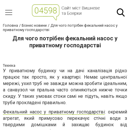
Головна
Бізнес новини
Для чого потрібен фекальний насос у
приватному господарстві
Для чого потрібен фекальний насос у
приватному господарстві
Техніка
У приватному будинку чи на дачі каналізація рідко
працює так просто, як у квартирі. Немає центральної
мережі, ухил труб не завжди можна зробити ідеальним,
а санвузол чи пральна часто опиняються нижче точки
скиду. У таких умовах стоки самі не підуть, навіть якщо
труби прокладені правильно.
Фекальний насос у приватному господарстві
: окремий
агрегат, який примусово перекачує стічні води з
твердими домішками й захищає будинок від