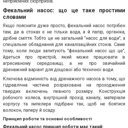
неприємних сюрпризів.
Фекальний насос: що це таке простими
словами
Якщо пояснити дуже просто, фекальний насос потрібен
там, де в стоках є не тільки вода, а й папір, органіка,
дрібне сміття. Тобто це не загальний "насос для води", а
спеціальне обладнання для каналізаційних стоків. Саме
тому, коли люди запитують "фекальний насос що це",
йдеться про пристрій, який може працювати в
агресивному середовищі, а не про звичайний
дренажний варіант для дощової або технічної води.
Ключова відмінність від дренажного насоса в тому, що
гідравлічна частина розрахована на проходження
твердих включень певного розміру. Конструкція
робочого колеса, внутрішній прохід каналу, матеріали
корпусу та імпелера підібрані так, щоб не боятися
волокон, паперу й осаду.
Принцип роботи та основні особливості
Фекальний насос принцип роботи має такий: