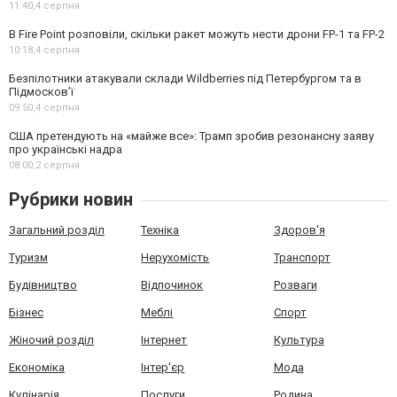
11:40,
4 серпня
В Fire Point розповіли, скільки ракет можуть нести дрони FP-1 та FP-2
10:18,
4 серпня
Безпілотники атакували склади Wildberries під Петербургом та в
Підмосков’ї
09:50,
4 серпня
США претендують на «майже все»: Трамп зробив резонансну заяву
про українські надра
08:00,
2 серпня
Рубрики новин
Загальний розділ
Техніка
Здоров'я
Туризм
Нерухомість
Транспорт
Будівництво
Відпочинок
Розваги
Бізнес
Меблі
Спорт
Жіночий розділ
Інтернет
Культура
Економіка
Інтер'єр
Мода
Кулінарія
Послуги
Родина