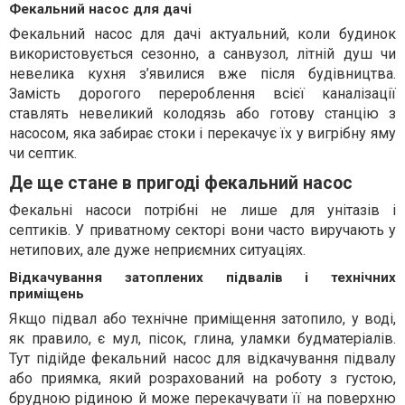
Фекальний насос для дачі
Фекальний насос для дачі актуальний, коли будинок
використовується сезонно, а санвузол, літній душ чи
невелика кухня з’явилися вже після будівництва.
Замість дорогого перероблення всієї каналізації
ставлять невеликий колодязь або готову станцію з
насосом, яка забирає стоки і перекачує їх у вигрібну яму
чи септик.
Де ще стане в пригоді фекальний насос
Фекальні насоси потрібні не лише для унітазів і
септиків. У приватному секторі вони часто виручають у
нетипових, але дуже неприємних ситуаціях.
Відкачування затоплених підвалів і технічних
приміщень
Якщо підвал або технічне приміщення затопило, у воді,
як правило, є мул, пісок, глина, уламки будматеріалів.
Тут підійде фекальний насос для відкачування підвалу
або приямка, який розрахований на роботу з густою,
брудною рідиною й може перекачувати її на поверхню