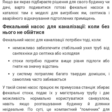
Якщо ви якраз підбираєте рішення для свого будинку чи
дачі, варто подивитися готові фекальні насоси в
каталозі: там є моделі для вигрібних ям, септиків і
аварійного відкачування підтоплених приміщень.
Фекальний насос для каналізації: коли без
нього не обійтися
Фекальний насос для каналізації потрібен тоді, коли:
неможливо забезпечити стабільний ухил труб від
сантехніки до септика або колодязя
стоки потрібно підняти вище рівня підлоги або
гнати на значну відстань
у систему потрапляє багато твердих домішок, і
самоплив часто забивається
У такій схемі насос працює як примусова станція: збирає
фекальні стоки, подає їх у магістральну трубу і дає
можливість нормально користуватися санвузлом,
навіть якщо розташування будинку й ділянки
неідеальне. По суті, це компактний "помічник" для