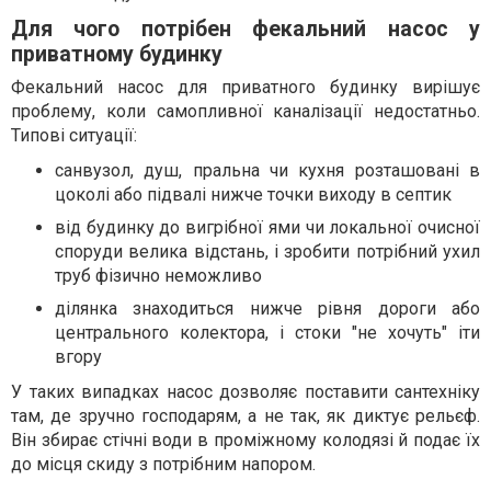
Для чого потрібен фекальний насос у
приватному будинку
Фекальний насос для приватного будинку вирішує
проблему, коли самопливної каналізації недостатньо.
Типові ситуації:
санвузол, душ, пральна чи кухня розташовані в
цоколі або підвалі нижче точки виходу в септик
від будинку до вигрібної ями чи локальної очисної
споруди велика відстань, і зробити потрібний ухил
труб фізично неможливо
ділянка знаходиться нижче рівня дороги або
центрального колектора, і стоки "не хочуть" іти
вгору
У таких випадках насос дозволяє поставити сантехніку
там, де зручно господарям, а не так, як диктує рельєф.
Він збирає стічні води в проміжному колодязі й подає їх
до місця скиду з потрібним напором.