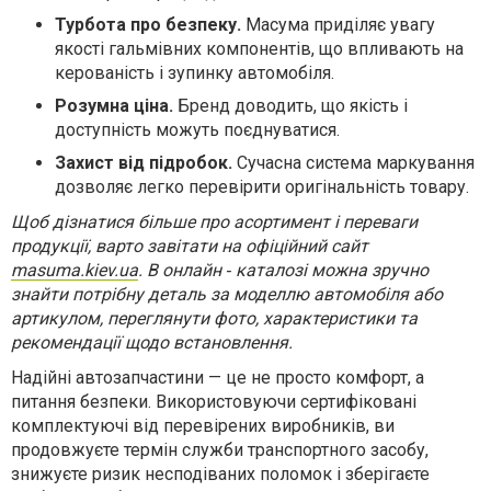
Турбота про безпеку.
Масума приділяє увагу
якості гальмівних компонентів, що впливають на
керованість і зупинку автомобіля.
Розумна ціна.
Бренд доводить, що якість і
доступність можуть поєднуватися.
Захист від підробок.
Сучасна система маркування
дозволяє легко перевірити оригінальність товару.
Щоб дізнатися більше про асортимент і переваги
продукції, варто завітати на офіційний сайт
masuma.kiev.ua
. В онлайн
‑
каталозі
можна
зручно
знайти
потрібну
деталь
за
моделлю
автомобіля
або
артикулом,
переглянути фото, характеристики та
рекомендації щодо встановлення.
Надійні автозапчастини — це не просто комфорт, а
питання безпеки. Використовуючи сертифіковані
комплектуючі від перевірених виробників, ви
продовжуєте термін служби транспортного засобу,
знижуєте ризик несподіваних поломок і зберігаєте