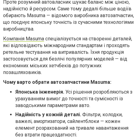
Проте розумний автовласник шукає баланс між ціною,
надійністю й ресурсом. Саме тому дедалі більше водіїв
обирають Masuma — відомого виробника автозапчастин,
що поєднує японську точність із сучасними технологіями
виробництва.
Компанія Masuma
спеціалізується на створенні деталей,
які відповідають міжнародним стандартам і проходять
ретельне тестування на витривалість. Їхня продукція
застосовується для безлічі популярних моделей — від
економних міських хетчбеків до потужних
позашляховиків.
Чому варто обрати автозапчастини Masuma:
Японська інженерія.
Усі рішення розробляються з
урахуванням вимог до точності та сумісності із
заводськими параметрами авто.
Надійність у кожній деталі.
Фільтри, колодки,
важелі, амортизатори, сайлентблоки — кожен
елемент розрахований на тривале навантаження
без втрати працездатності.