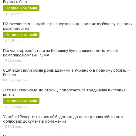
Pepper's Club
Новини компаній
13:00,
Вчора
D2 Investments – надійне фінансування для розвитку бізнесу та нових
можливостей
Новини компаній
13:00,
Вчора
Під час ворожої атаки на Київщину було знищено логістичний
комплекс компанії PUMA
15:03,
6 серпня
США відновили обмін розвідданими з Україною в повному обсязі, —
Politico
09:00,
6 серпня
Літо на Співочому: до столиці повертається традиційна виставка
квітів
Новини компаній
15:00,
5 серпня
У роботі Резерв+ стався збій: доступ до електронних військово-
облікових документів обмежений
15:50,
4 серпня