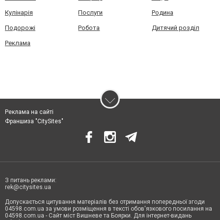
Кулінарія
Послуги
Родина
Подорожі
Робота
Дитячий розділ
Реклама
Реклама на сайті
Франшиза "CitySites"
З питань реклами:
rek@citysites.ua
Допускається цитування матеріалів без отримання попередньої згоди
04598.com.ua за умови розміщення в тексті обов'язкового посилання на
04598.com.ua - Сайт міст Вишневе та Боярки. Для інтернет-видань