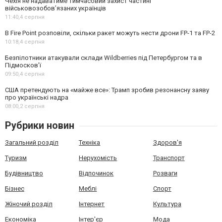
Чехія не надаватиме тимчасовий захист частині
військовозобов’язаних українців
11:40,
4 серпня
В Fire Point розповіли, скільки ракет можуть нести дрони FP-1 та FP-2
10:18,
4 серпня
Безпілотники атакували склади Wildberries під Петербургом та в
Підмосков’ї
09:50,
4 серпня
США претендують на «майже все»: Трамп зробив резонансну заяву
про українські надра
08:00,
2 серпня
Рубрики новин
Загальний розділ
Техніка
Здоров'я
Туризм
Нерухомість
Транспорт
Будівництво
Відпочинок
Розваги
Бізнес
Меблі
Спорт
Жіночий розділ
Інтернет
Культура
Економіка
Інтер'єр
Мода