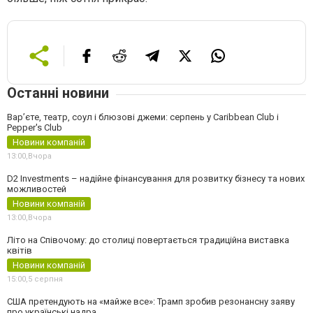
Останні новини
Вар’єте, театр, соул і блюзові джеми: серпень у Caribbean Club і
Pepper's Club
Новини компаній
13:00,
Вчора
D2 Investments – надійне фінансування для розвитку бізнесу та нових
можливостей
Новини компаній
13:00,
Вчора
Літо на Співочому: до столиці повертається традиційна виставка
квітів
Новини компаній
15:00,
5 серпня
США претендують на «майже все»: Трамп зробив резонансну заяву
про українські надра