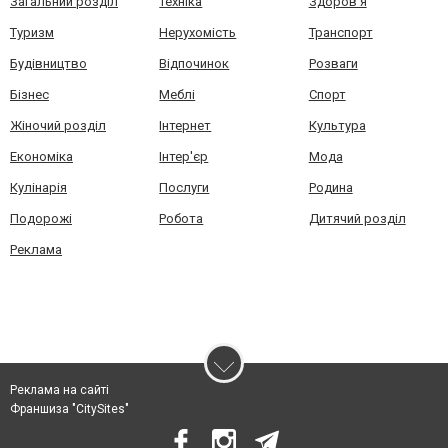
Загальний розділ
Техніка
Здоров'я
Туризм
Нерухомість
Транспорт
Будівництво
Відпочинок
Розваги
Бізнес
Меблі
Спорт
Жіночий розділ
Інтернет
Культура
Економіка
Інтер'єр
Мода
Кулінарія
Послуги
Родина
Подорожі
Робота
Дитячий розділ
Реклама
Реклама на сайті
Франшиза "CitySites"