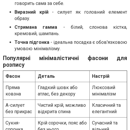
говорить сама за себе.
Виразний крій
- силует як головний елемент
образу.
Стримана гамма
- білий, слонова кістка,
кремовий, шампань.
Точна підгонка
- ідеальна посадка є обов'язковою
умовою мінімалізму.
Популярні мінімалістичні фасони для
розпису
Фасон
Деталь
Настрій
Пряма
Гладкий шовк або
Люксовий
ковзна
атлас, без декору
мінімалізм
A-силует
Чистий крій, можливо
Класичний та
без прикрас
відкрита спина
елегантний
Сукня-
Крій сорочки, пояс або
Сучасний та
сорочка
без нього
вільний