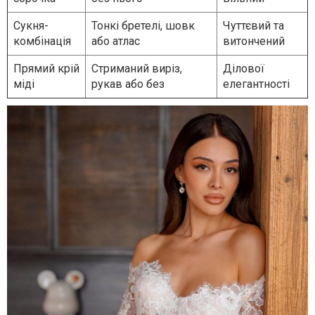
Сукня-
Тонкі бретелі, шовк
Чуттєвий та
комбінація
або атлас
витончений
Прямий крій
Стриманий виріз,
Ділової
міді
рукав або без
елегантності