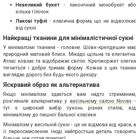
Невеликий букет
- лаконічний монобукет або
кілька гілочок.
Лакові туфлі
- класична форма, що не відволікає
від сукні.
Найкращі тканини для мінімалістичної сукні
У мінімалізмі тканина - головне. Шовк-крепдешин має
природний матовий блиск. Мікадо щільна та елегантна.
Атлас ковзає та відображає світло. Крепжоржет злегка
тягнеться і добре тримає форму. Кожна з цих тканин
виглядає дорого без будь-якого декору.
Яскравий образ як альтернатива
Якщо мінімалізм здається вам надто стриманим,
розгляньте альтернативу у
весільному салоні Novias
-
тут є широкий вибір суконь різних стилів, від
мінімалізму до пишної бальної класики.
Мінімалізм у весільній сукні - це не відмова від краси, а
її переосмислення. Іноді найпростіша деталь говорить
більше, ніж сотня прикрас!