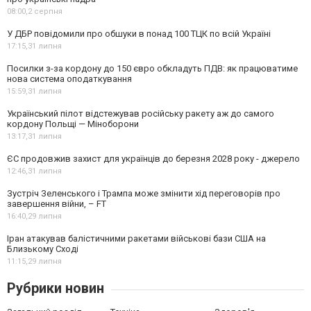
08:00,
2 серпня
У ДБР повідомили про обшуки в понад 100 ТЦК по всій Україні
17:15,
31 липня
Посилки з-за кордону до 150 євро обкладуть ПДВ: як працюватиме
нова система оподаткування
15:59,
31 липня
Український пілот відстежував російську ракету аж до самого
кордону Польщі — Міноборони
13:17,
31 липня
ЄС продовжив захист для українців до березня 2028 року - джерело
12:46,
31 липня
Зустріч Зеленського і Трампа може змінити хід переговорів про
завершення війни, – FT
16:40,
29 липня
Іран атакував балістичними ракетами військові бази США на
Близькому Сході
11:15,
29 липня
Рубрики новин