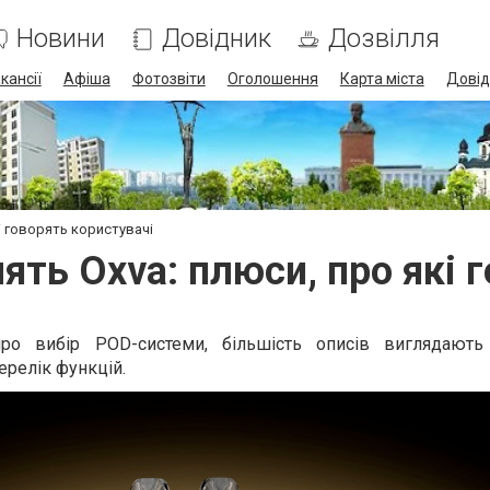
Новини
Довідник
Дозвілля
кансії
Афіша
Фотозвіти
Оголошення
Карта міста
Довід
і говорять користувачі
ть Oxva: плюси, про які 
ро вибір POD-системи, більшість описів виглядають 
ерелік функцій.