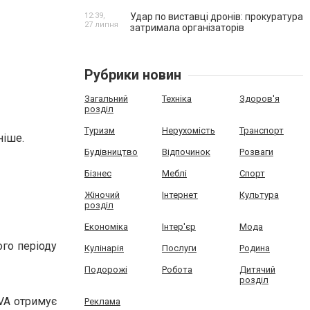
12:39,
Удар по виставці дронів: прокуратура
27 липня
затримала організаторів
Рубрики новин
Загальний
Техніка
Здоров'я
розділ
Туризм
Нерухомість
Транспорт
ніше.
Будівництво
Відпочинок
Розваги
Бізнес
Меблі
Спорт
Жіночий
Інтернет
Культура
розділ
Економіка
Інтер'єр
Мода
ого періоду
Кулінарія
Послуги
Родина
Подорожі
Робота
Дитячий
розділ
XVA отримує
Реклама