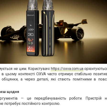
ується не цим. Користувачі
https://oxva.com.ua
орієнтуються
е в цьому контексті OXVA часто отримує стабільно позитив
 обіцянки, а через деталі, які стають помітними в пов
ваєш щодня
ргументів — це передбачуваність роботи. Пристрій 
не потребує постійного контролю.