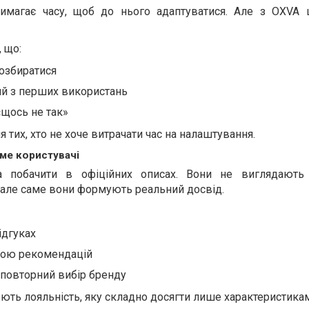
вимагає часу, щоб до нього адаптуватися. Але з OXVA 
 що:
розбиратися
ий з перших використань
«щось не так»
тих, хто не хоче витрачати час на налаштування.
ме користувачі
 побачити в офіційних описах. Вони не виглядають 
 але саме вони формують реальний досвід.
ідгуках
ною рекомендацій
повторний вибір бренду
юють лояльність, яку складно досягти лише характеристика