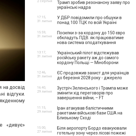
2 серпня
Трамп зробив резонансну заяву про
українські надра
17:15,
У ДБР повідомили про обшуки в
31 липня
понад 100 ТЦК по всій Україні
15:59,
Посилки з-за кордону до 150 євро
31 липня
обкладуть ПДВ: як працюватиме
нова система оподаткування
13:17,
Український пілот відстежував
31 липня
російську ракету аж до самого
кордону Польщі — Міноборони
12:46,
ЄС продовжив захист для українців
31 липня
до березня 2028 року - джерело
 на досвід
16:40,
Зустріч Зеленського і Трампа може
29 липня
змінити хід переговорів про
ні відгуки.
завершення війни, – FT
сякденному
11:15,
Іран атакував балістичними
29 липня
ракетами військові бази США на
Близькому Сході
не «дивує»
15:00,
Біля аеропорту Бордо евакуювали
27 липня
готельну зону через лісові пожежі