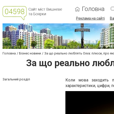
Головна
Реклама на сайті
Ва
Головна
Бізнес новини
За що реально люблять Oxva: плюси, про як
За що реально любля
Загальний розділ
Коли мова заходить п
характеристики, цифри, п