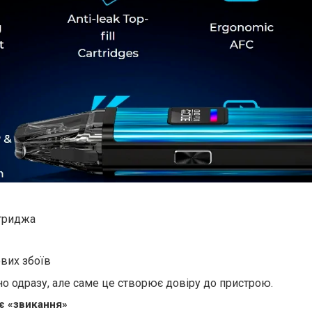
ртриджа
ових збоїв
но одразу, але саме це створює довіру до пристрою.
є «звикання»