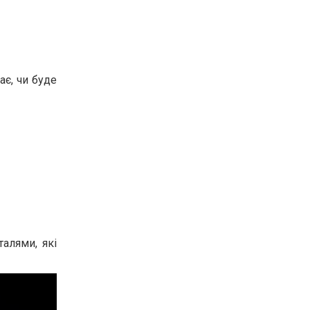
ає, чи буде
талями, які