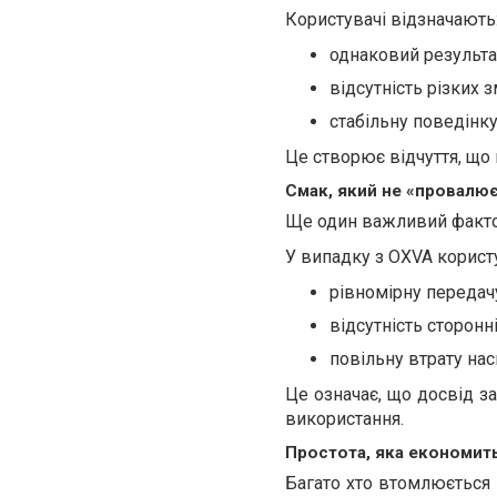
Користувачі відзначають
однаковий результа
відсутність різких з
стабільну поведінк
Це створює відчуття, що 
Смак, який не «провалю
Ще один важливий фактор 
У випадку з OXVA користу
рівномірну передач
відсутність сторонн
повільну втрату нас
Це означає, що досвід за
використання.
Простота, яка економит
Багато хто втомлюється 