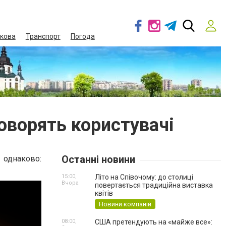
кова
Транспорт
Погода
говорять користувачі
Останні новини
однаково:
15:00,
Літо на Співочому: до столиці
Вчора
повертається традиційна виставка
квітів
Новини компаній
08:00,
США претендують на «майже все»: