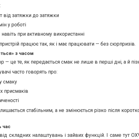
:
т від затяжки до затяжки
мін у роботі
у навіть при активному використанні
пристрій працює так, як і має працювати — без сюрпризів.
ється» з часом
— це те, як передається смак не лише в перші дні, а й піз
вачі часто говорять про:
у смаку
іх присмаків
иченості
лишається стабільним, а не змінюється різко після коротк
ь час
від складних налаштувань і зайвих функцій. І саме тут O