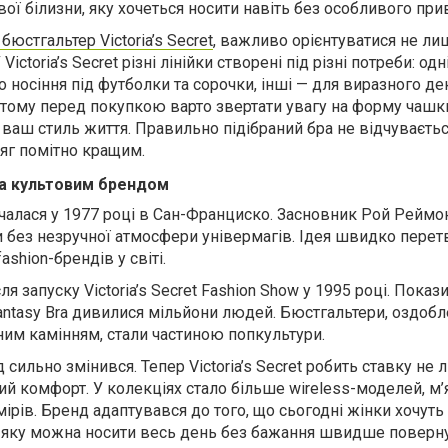
ої білизни, яку хочеться носити навіть без особливого при
бюстгальтер Victoria’s Secret
, важливо орієнтуватися не ли
Victoria’s Secret різні лінійки створені під різні потреби: од
носіння під футболки та сорочки, інші — для виразного де
 тому перед покупкою варто звертати увагу на форму чашки
 ваш стиль життя. Правильно підібраний бра не відчувається
дяг помітно кращим.
ала культовим брендом
t почалася у 1977 році в Сан-Франциско. Засновник Рой Реймо
и без незручної атмосфери універмагів. Ідея швидко пере
ashion-брендів у світі.
я запуску Victoria’s Secret Fashion Show у 1995 році. Покази
antasy Bra дивилися мільйони людей. Бюстгальтери, оздобл
ним камінням, стали частиною попкультури.
 сильно змінився. Тепер Victoria’s Secret робить ставку не 
ний комфорт. У колекціях стало більше wireless-моделей, м’
ірів. Бренд адаптувався до того, що сьогодні жінки хочуть
ку, яку можна носити весь день без бажання швидше поверн