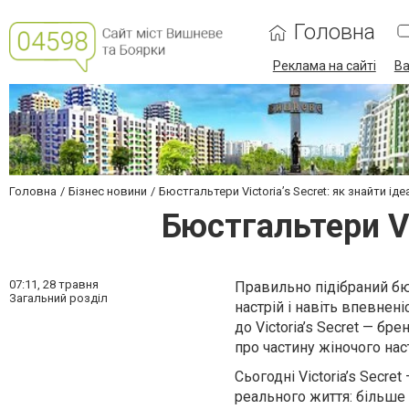
Головна
Реклама на сайті
Ва
Головна
Бізнес новини
Бюстгальтери Victoria’s Secret: як знайти і
Бюстгальтери Vi
07:11,
28 травня
Правильно підібраний бю
Загальний розділ
настрій і навіть впевнен
до Victoria’s Secret — бр
про частину жіночого на
Сьогодні Victoria’s Secre
реального життя: більше 