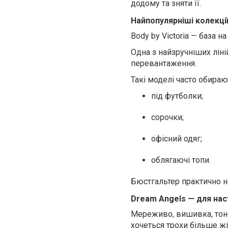
додому та зняти її.
Найпопулярніші колекції 
Body by Victoria
— база на
Одна з найзручніших ліні
перевантаження.
Такі моделі часто обираю
під футболки;
сорочки;
офісний одяг;
облягаючі топи.
Бюстгальтер практично н
Dream Angels
— для нас
Мереживо, вишивка, тонкі
хочеться трохи більше жі