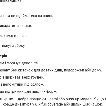
енька чашка.
но та не підійматися на спині;
ипадати» з чашки;
ізатися в плечі;
 тиснути збоку.
ерів
єм і формує декольте.
аріант без кісточок для довгих днів, подорожей або дому.
о відкриває верх грудей.
й і непомітний під одягом.
льше підтримки для пишних форм.
 ширше — добре працюють demi або push-up моделі. Якщо 
краще дивитися у бік full coverage або щільніших чашок.