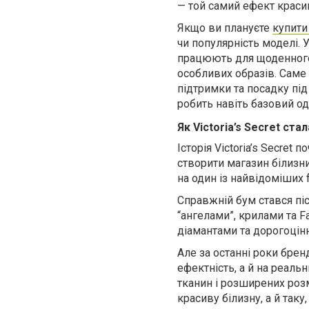
— той самий ефект красив
Якщо ви плануєте
купити 
чи популярність моделі. У 
працюють для щоденного 
особливих образів. Саме
підтримки та посадку під
робить навіть базовий о
Як Victoria’s Secret ст
Історія Victoria’s Secre
створити магазин білизн
на один із найвідоміших f
Справжній бум стався післ
“ангелами”, крилами та F
діамантами та дорогоцін
Але за останні роки бренд
ефектність, а й на реаль
тканин і розширених розм
красиву білизну, а й та