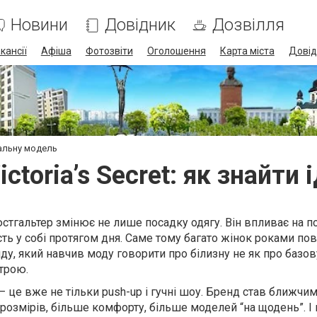
Новини
Довідник
Дозвілля
кансії
Афіша
Фотозвіти
Оголошення
Карта міста
Довід
деальну модель
ctoria’s Secret: як знайти
стгальтер змінює не лише посадку одягу. Він впливає на по
ість у собі протягом дня. Саме тому багато жінок роками п
енду, який навчив моду говорити про білизну не як про базову
строю.
t — це вже не тільки push-up і гучні шоу. Бренд став ближчи
розмірів, більше комфорту, більше моделей “на щодень”. І