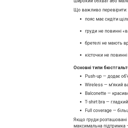
широкий обхват або мал
Що важливо перевірити:
пояс має сидіти щіль
груди не повинні «в
бретелі не мають вр
кісточки не повинні
Основні типи бюстгальт
Push-up — додає об’
Wireless — м’який в
Balconette — красив
T-shirt bra — гладки
Full coverage — бі
Якщо груди розташовані
максимальна підтримка — 