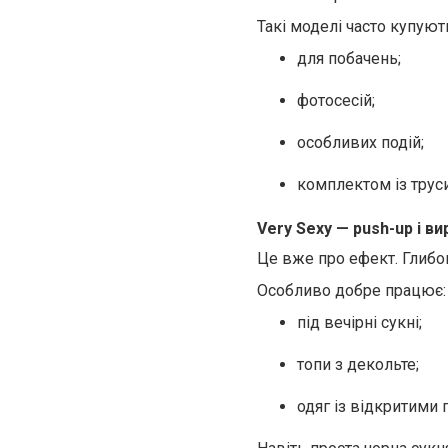
Такі моделі часто купуют
для побачень;
фотосесій;
особливих подій;
комплектом із трус
Very Sexy
— push-up і в
Це вже про ефект. Глибокі
Особливо добре працює:
під вечірні сукні;
топи з декольте;
одяг із відкритими 