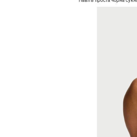
Навіть проста чорна сукн