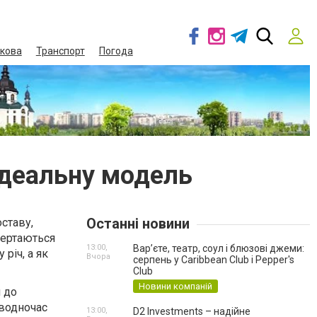
кова
Транспорт
Погода
 ідеальну модель
Останні новини
ставу,
овертаються
13:00,
Вар’єте, театр, соул і блюзові джеми:
 річ, а як
Вчора
серпень у Caribbean Club і Pepper's
Club
Новини компаній
м до
 водночас
13:00,
D2 Investments – надійне