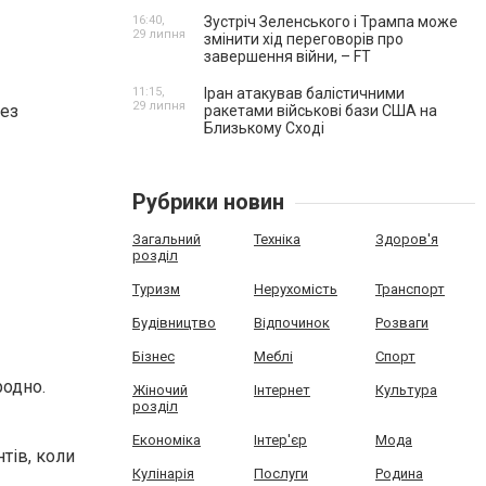
16:40,
Зустріч Зеленського і Трампа може
29 липня
змінити хід переговорів про
завершення війни, – FT
11:15,
Іран атакував балістичними
29 липня
без
ракетами військові бази США на
Близькому Сході
Рубрики новин
Загальний
Техніка
Здоров'я
розділ
Туризм
Нерухомість
Транспорт
Будівництво
Відпочинок
Розваги
Бізнес
Меблі
Спорт
родно.
Жіночий
Інтернет
Культура
розділ
Економіка
Інтер'єр
Мода
тів, коли
Кулінарія
Послуги
Родина