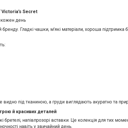
Victoria’s Secret
 кожен день
й бренду. Гладкі чашки, м’які матеріали, хороша підтримка 
ть:
е видно під тканиною, а груди виглядають акуратно та при
трою й красивих деталей
 бретелі, напівпрозорі вставки. Це колекція для тих момен
ночності навіть у звичайний день.