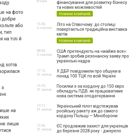
Вчора
воду.
фінансування для розвитку бізнесу
та нових можливостей
ше на фото
Новини компаній
ні добре
15:00,
Літо на Співочому: до столиці
кольте або
5 серпня
повертається традиційна виставка
, тип
квітів
 на тілі й
Новини компаній
08:00,
США претендують на «майже все»:
2 серпня
Трамп зробив резонансну заяву про
українські надра
нд хотів
творилася
17:15,
У ДБР повідомили про обшуки в
31 липня
понад 100 ТЦК по всій Україні
15:59,
Посилки з-за кордону до 150 євро
 з
31 липня
обкладуть ПДВ: як працюватиме
ені
нова система оподаткування
13:17,
Український пілот відстежував
лише на
31 липня
російську ракету аж до самого
кордону Польщі — Міноборони
яких
 не лише
12:46,
ЄС продовжив захист для українців
утися
31 липня
до березня 2028 року - джерело