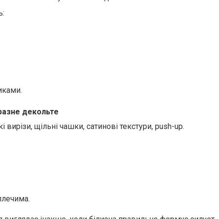
ь:
иками.
иразне декольте
 вирізи, щільні чашки, сатинові текстури, push-up.
плечима.