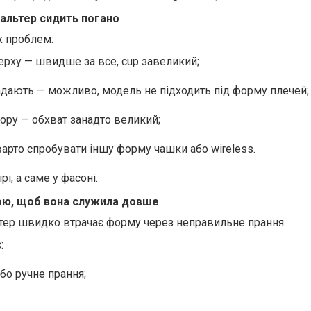
альтер сидить погано
х проблем:
ерху — швидше за все, cup завеликий;
падають — можливо, модель не підходить під форму плечей;
гору — обхват занадто великий;
варто спробувати іншу форму чашки або wireless.
рі, а саме у фасоні.
ною, щоб вона служила довше
тер швидко втрачає форму через неправильне прання.
:
бо ручне прання;