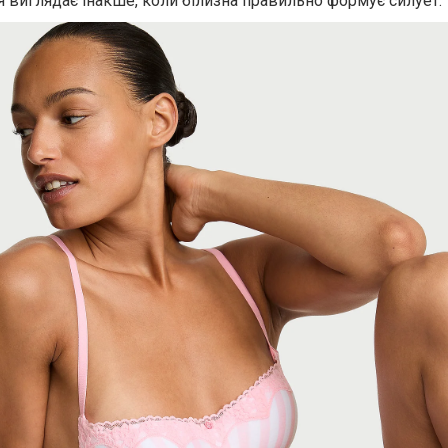
я виглядає інакше, коли білизна правильно формує силует.