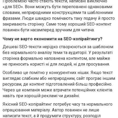
Проблемою часто стають тексти, написані виключно
«для SEO». Вони можуть бути переповнені однаковими
словами, неприродними конструкціями та шаблонними
фразами. Люди швидко помічають таку подачу й просто
закривають сторінку. Саме тому хороший SEO-контент
повинен бути насамперед зручним для читача.
Чому не варто економити на SEO-копірайтингу?
Дешеві SEO-тексти нерідко створюються за шаблоном
без нормального аналізу теми та аудиторії. У результаті
сторінка формально наповнена контентом, але майже
не приносить користі ні для людей, ні для просування.
Особливо це помітно у конкурентних нішах. Якщо текст
виглядає слабким або неприродним, сайт програє іншим
ресурсам, де контент підготовлений більш професійно.
Через це компанія може втрачати потенційних клієнтів
навіть при хорошій рекламі чи дизайні.
Якісний SEO-копірайтинг потребує часу та нормального
опрацювання матеріалу. Автор повинен не лише
написати текст, а й продумати структуру, розподіл