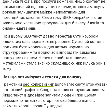
декілька текстів про послуги компанії. Якщо контент не
оптимізований під пошукові системи, сторінки можуть
роками залишатися майже непомітними для
потенційних клієнтів. Саме тому SEO-копірайтинг став
важливою частиною просування для бізнесу, блогів та
онлайн-магазинів.
При цьому SEO-текст давно перестав бути набором
ключових слів через кожне речення. Сучасний контент
повинен бути корисним для читача, нормально
структурованим та водночас відповідати вимогам
пошукових систем. Через це робота з такими
матеріалами стала значно складнішою, ніж кілька років
тому.
Навіщо оптимізувати тексти для пошуку
Грамотний
seo копирайтинг
допомагає сайту отримувати
органічний трафік із Google та інших пошукових систем.
Якщо текст відповідає запитам людей і при цьому
нормально читається, сторінка має більше шансів
займати хороші позиції у видачі.