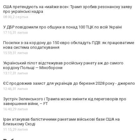
США претендують на «майже все»: Трамп зробив резонансну заяву
про українські надра
08:00,
2 серпня
У ДБР повідомили про обшуки в понад 100 ТЦК по всій Україні
17:15,
31 липня
Посилки з-за кордону до 150 євро обкладуть ПДВ: як працюватиме
нова система оподаткування
15:59,
31 липня
Український пілот відстежував російську ракету аж до самого
кордону Польщі — Міноборони
13:17,
31 липня
ЄС продовжив захист для українців до березня 2028 року - джерело
12:46,
31 липня
Зустріч Зеленського і Трампа може змінити хід переговорів про
завершення війни, – FT
16:40,
29 липня
Іран атакував балістичними ракетами військові бази США на
Близькому Сході
11:15,
29 липня