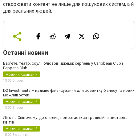
створювати контент не лише для пошукових систем, а й
для реальних людей.
Останні новини
Вар’єте, театр, соул і блюзові джеми: серпень у Caribbean Club і
Pepper's Club
Новини компаній
13:00,
Вчора
D2 Investments – надійне фінансування для розвитку бізнесу та нових
можливостей
Новини компаній
13:00,
Вчора
Літо на Співочому: до столиці повертається традиційна виставка
квітів
Новини компаній
15:00,
5 серпня