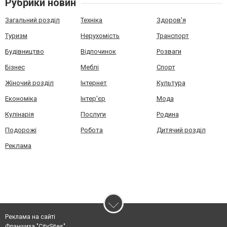
Рубрики новин
Загальний розділ
Техніка
Здоров'я
Туризм
Нерухомість
Транспорт
Будівництво
Відпочинок
Розваги
Бізнес
Меблі
Спорт
Жіночий розділ
Інтернет
Культура
Економіка
Інтер'єр
Мода
Кулінарія
Послуги
Родина
Подорожі
Робота
Дитячий розділ
Реклама
Реклама на сайті
Франшиза "CitySites"